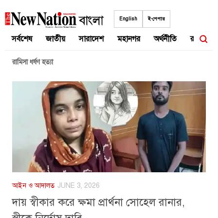
Skip
to
English
ই-পেপার
content
সর্বশেষ
জাতীয়
সারাদেশ
মহানগর
অর্থনীতি
রাজনীতি
রামিসা ধর্ষণ হত্যা
আইন ও আদালত
JUNE 3, 2026
দায় স্বীকার করে ক্ষমা প্রার্থনা সোহেল রানার,