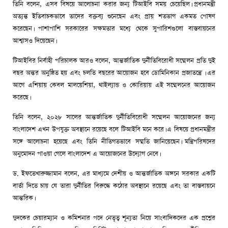
তিনি বলেন, এসব বিষয়ে আলোচনা করার জন্য টিআইবি সময় চেয়েছিল। প্রধানমন্ত্রী
অত্যন্ত ইতিবাচকভাবে তাদের বক্তব্য শুনেছেন এবং প্রায় শতভাগ একমত পোষণ
করেছেন। পাশাপাশি সরকারের সক্ষমতার মধ্যে থেকে সুপারিশগুলো বাস্তবায়নের
আশ্বাসও দিয়েছেন।
টিআইবির নির্বাহী পরিচালক আরও বলেন, আন্তর্জাতিক দুর্নীতিবিরোধী সম্মেলন প্রতি দুই
বছর অন্তর অনুষ্ঠিত হয় এবং চলতি বছরের আয়োজন হবে ডোমিনিকান প্রজাতন্ত্রে । এর
আগে এশিয়ায় কেবল মালয়েশিয়া, থাইল্যান্ড ও কোরিয়ায় এই সম্মেলনের আয়োজন
করেছে।
তিনি বলেন, ২০২৮ সালের আন্তর্জাতিক দুর্নীতিবিরোধী সম্মেলন আয়োজনের জন্য
বাংলাদেশ এখন উপযুক্ত অবস্থানে রয়েছে বলে টিআইবি মনে করে। এ বিষয়ে প্রধানমন্ত্রীর
সঙ্গে আলোচনা হয়েছে এবং তিনি নীতিগতভাবে সম্মতি জানিয়েছেন। মন্ত্রিপরিষদের
অনুমোদন পাওয়া গেলে বাংলাদেশ এ আয়োজনের উদ্যোগ নেবে।
ড. ইফতেখারুজ্জামান বলেন, এর মাধ্যমে দেশীয় ও আন্তর্জাতিক অঙ্গনে সরকার একটি
বার্তা দিতে চায় যে তারা দুর্নীতির বিরুদ্ধে কঠোর অবস্থানে রয়েছে এবং তা বাস্তবায়নে
আন্তরিক।
দুদকের চেয়ারম্যান ও কমিশনার পদে নেতৃত্ব শূন্যতা নিয়ে সাংবাদিকদের এক প্রশ্নের