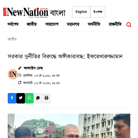
Skip
to
English
ই-পেপার
content
সর্বশেষ
জাতীয়
সারাদেশ
মহানগর
অর্থনীতি
রাজনীতি
আন্তর
জাতীয়
সরকার দুর্নীতির বিরুদ্ধে অঙ্গীকারাবদ্ধ: ইফতেখারুজ্জামান
অনলাইন ডেস্ক
প্রকাশিত: ০৭ মে ২০২৬, ১৪:৩৪
আপডেট: ০৭ মে ২০২৬, ১৬:২৯