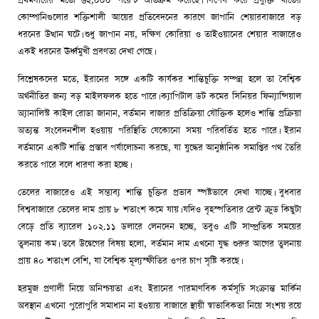
প্রথমবারের মতো ৬২,০০০ পয়েন্ট অতিক্রম করেছে। বিশেষ করে প্রযুক্তি খাতের
কোম্পানিগুলোর শক্তিশালী আয়ের প্রতিবেদনের কারণে জাপানি শেয়ারবাজারে বড়
ধরনের উত্থান ঘটে। শুধু জাপান নয়, দক্ষিণ কোরিয়া ও তাইওয়ানের শেয়ার বাজারেও
একই ধরনের ঊর্ধ্বমুখী প্রবণতা দেখা গেছে।
বিশ্লেষকদের মতে, ইরানের সঙ্গে একটি কার্যকর শান্তিচুক্তি সম্পন্ন হলে তা বৈশ্বিক
অর্থনীতির জন্য বড় মাইলফলক হতে পারে। ক্যাপিটাল ডট কমের সিনিয়র ফিন্যান্সিয়াল
অ্যানালিস্ট কাইল রোডা জানান, বর্তমান বাজার প্রতিক্রিয়া যৌক্তিক হলেও শান্তি প্রক্রিয়া
অত্যন্ত সংবেদনশীল হওয়ায় পরিস্থিতি যেকোনো সময় পরিবর্তিত হতে পারে। ইরান
বর্তমানে একটি শান্তি প্রস্তাব পর্যালোচনা করছে, যা যুদ্ধের আনুষ্ঠানিক সমাপ্তির পথ তৈরি
করতে পারে বলে ধারণা করা হচ্ছে।
তেলের বাজারেও এই সম্ভাব্য শান্তি চুক্তির প্রভাব স্পষ্টভাবে দেখা যাচ্ছে। বুধবার
বিশ্ববাজারে তেলের দাম প্রায় ৮ শতাংশ কমে যায়। যদিও বৃহস্পতিবার ব্রেন্ট ক্রুড কিছুটা
বেড়ে প্রতি ব্যারেল ১০২.১১ ডলারে লেনদেন হচ্ছে, তবুও এটি সাম্প্রতিক সময়ের
তুলনায় কম। তবে উদ্বেগের বিষয় হলো, বর্তমান দাম এখনো যুদ্ধ শুরুর আগের তুলনায়
প্রায় ৪০ শতাংশ বেশি, যা বৈশ্বিক মূল্যস্ফীতির ওপর চাপ সৃষ্টি করছে।
হরমুজ প্রণালী নিয়ে অনিশ্চয়তা এবং ইরানের পারমাণবিক কর্মসূচি সংক্রান্ত মার্কিন
অবস্থান এখনো পুরোপুরি সমাধান না হওয়ায় বাজারে স্থায়ী স্বাভাবিকতা নিয়ে সংশয় রয়ে