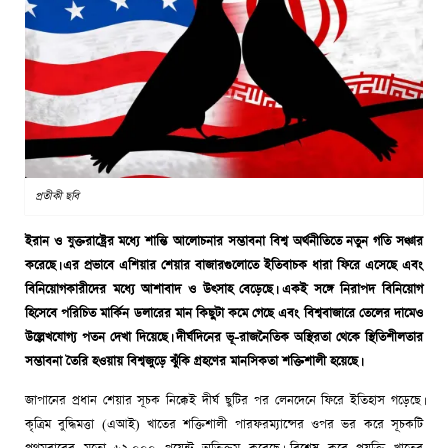
প্রতীকী ছবি
ইরান ও যুক্তরাষ্ট্রের মধ্যে শান্তি আলোচনার সম্ভাবনা বিশ্ব অর্থনীতিতে নতুন গতি সঞ্চার
করেছে। এর প্রভাবে এশিয়ার শেয়ার বাজারগুলোতে ইতিবাচক ধারা ফিরে এসেছে এবং
বিনিয়োগকারীদের মধ্যে আশাবাদ ও উৎসাহ বেড়েছে। একই সঙ্গে নিরাপদ বিনিয়োগ
হিসেবে পরিচিত মার্কিন ডলারের মান কিছুটা কমে গেছে এবং বিশ্ববাজারে তেলের দামেও
উল্লেখযোগ্য পতন দেখা দিয়েছে। দীর্ঘদিনের ভূ-রাজনৈতিক অস্থিরতা থেকে স্থিতিশীলতার
সম্ভাবনা তৈরি হওয়ায় বিশ্বজুড়ে ঝুঁকি গ্রহণের মানসিকতা শক্তিশালী হয়েছে।
জাপানের প্রধান শেয়ার সূচক নিক্কেই দীর্ঘ ছুটির পর লেনদেনে ফিরে ইতিহাস গড়েছে।
কৃত্রিম বুদ্ধিমত্তা (এআই) খাতের শক্তিশালী পারফরম্যান্সের ওপর ভর করে সূচকটি