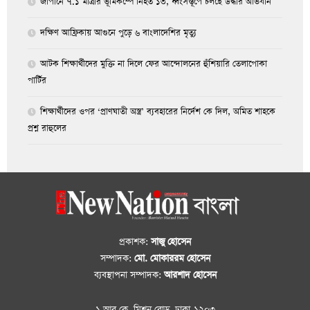
জাপানে ৭.১ মাত্রার ভূমিকম্পে নিহত ১৩, ধ্বংসস্তূপে চলছে উদ্ধার অভিযান
দক্ষিণ আফ্রিকায় আগুনে পুড়ে ৬ বাংলাদেশির মৃত্যু
আটক শিক্ষার্থীদের মুক্তি না দিলে ফের আন্দোলনের হুঁশিয়ারি তেলাপোকা
পার্টির
শিক্ষার্থীদের ওপর ‘প্রাণঘাতী অস্ত্র’ ব্যবহারের নির্দেশ কে দিল, অমিত শাহকে
প্রশ্ন রাহুলের
প্রকাশক:
সাজু হোসেন
সম্পাদক:
মো. মোকাররম হোসেন
ব্যবস্থাপনা সম্পাদক:
আরশাদ হোসেন
১ আর.কে. মিশন রোড, ঢাকা-১২০৩