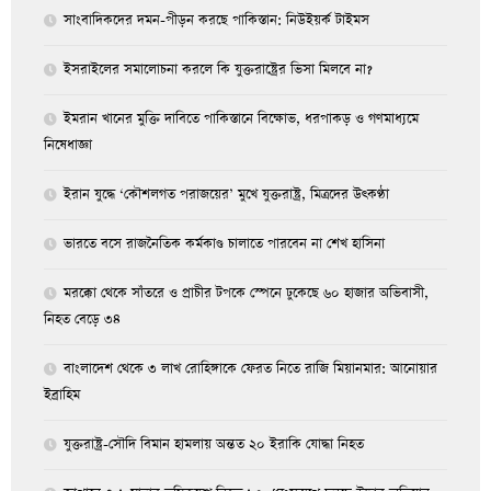
সাংবাদিকদের দমন-পীড়ন করছে পাকিস্তান: নিউইয়র্ক টাইমস
ইসরাইলের সমালোচনা করলে কি যুক্তরাষ্ট্রের ভিসা মিলবে না?
ইমরান খানের মুক্তি দাবিতে পাকিস্তানে বিক্ষোভ, ধরপাকড় ও গণমাধ্যমে
নিষেধাজ্ঞা
ইরান যুদ্ধে ‘কৌশলগত পরাজয়ের’ মুখে যুক্তরাষ্ট্র, মিত্রদের উৎকণ্ঠা
ভারতে বসে রাজনৈতিক কর্মকাণ্ড চালাতে পারবেন না শেখ হাসিনা
মরক্কো থেকে সাঁতরে ও প্রাচীর টপকে স্পেনে ঢুকেছে ৬০ হাজার অভিবাসী,
নিহত বেড়ে ৩৪
বাংলাদেশ থেকে ৩ লাখ রোহিঙ্গাকে ফেরত নিতে রাজি মিয়ানমার: আনোয়ার
ইব্রাহিম
যুক্তরাষ্ট্র-সৌদি বিমান হামলায় অন্তত ২০ ইরাকি যোদ্ধা নিহত