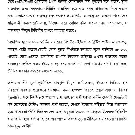
গেছে। এটিএফএক্স গ্লোবালের প্রধান বাজার কৌশলবিদ নিক টুইডেল মনে করেন, চুক্তি
বাস্তবায়ন এবং সরবরাহ পরিস্থিতি স্বাভাবিক হতে কত সময় লাগবে তা নিয়ে বাজার
এখনো অনিশ্চয়তায় রয়েছে। ফলে তেলের দামে ওঠানামা অব্যাহত থাকতে পারে। তবে
শক্তিশালী করপোরেট আয়, বিশেষ করে সেমিকন্ডাক্টর খাতের ভালো পারফরম্যান্স
বাজারকে কিছুটা স্থিতিশীল রাখতে সহায়তা করছে।
বৈদেশিক মুদ্রা বাজারে মার্কিন ডলারের বিপরীতে ইউরো ও ব্রিটিশ পাউন্ড আরও শক্ত
অবস্থান তৈরি করেছে। ছয়টি প্রধান মুদ্রার বিপরীতে ডলারের সূচক বর্তমানে ৯৮.০৩২
পয়েন্টে নেমে এসেছে। অন্যদিকে জাপানি ইয়েনের অস্থিরতা এখনো বাজারের নজরে
রয়েছে। সাম্প্রতিক সময়ে ইয়েনের বড় ধরনের ওঠানামা দেখা যাওয়ায় ধারণা করা হচ্ছে,
টোকিও সরকার বাজারে হস্তক্ষেপ করেছে।
জাপানের শীর্ষ মুদ্রা কূটনীতিক আৎসুশি মিমুরা জানিয়েছেন, ইয়েনের বিনিময় হার
নিয়ন্ত্রণে সরকার প্রয়োজনে যেকোনো সময় হস্তক্ষেপ করতে প্রস্তুত এবং এ বিষয়ে
যুক্তরাষ্ট্রের সঙ্গে নিয়মিত যোগাযোগ রাখা হচ্ছে। আগামী সপ্তাহে মার্কিন ট্রেজারি সেক্রেটারি
স্কট বেসেন্টের টোকিও সফরের কথা রয়েছে, যেখানে ইয়েনের অস্থিরতা নিয়ে আলোচনা
হতে পারে। ওসিবিসি বিশ্লেষকদের মতে, শুধুমাত্র হস্তক্ষেপের মাধ্যমে ইয়েনকে স্থিতিশীল
রাখা কঠিন হবে যদি না ব্যাংক অব জাপান তাদের সুদের নীতিতে বড় ধরনের পরিবর্তন
আনে।সূত্র: রয়টার্স