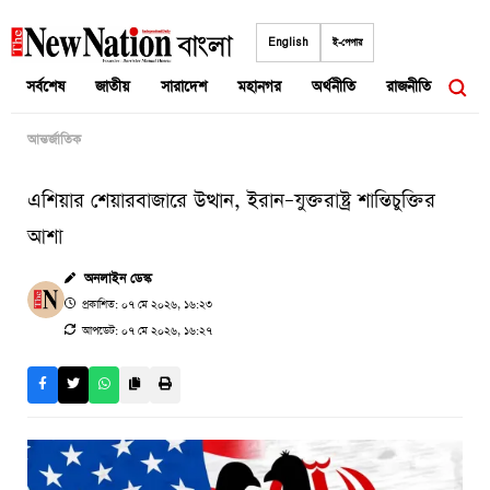
Skip
to
English
ই-পেপার
content
সর্বশেষ
জাতীয়
সারাদেশ
মহানগর
অর্থনীতি
রাজনীতি
আন্তর
আন্তর্জাতিক
এশিয়ার শেয়ারবাজারে উত্থান, ইরান–যুক্তরাষ্ট্র শান্তিচুক্তির
আশা
অনলাইন ডেস্ক
প্রকাশিত: ০৭ মে ২০২৬, ১৬:২৩
আপডেট: ০৭ মে ২০২৬, ১৬:২৭