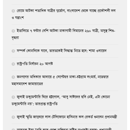
রোমে আটকা শতাধিক যাত্রীর দুর্ভোগ, বাংলাদেশ থেকে যাচ্ছে প্রকৌশলী দল
ও যন্ত্রাংশ
ইতালিতে ৭ ঘণ্টার বেশি আটকা ঢাকাগামী বিমানের ২৬০ যাত্রী, অসুস্থ শিশু-
বৃদ্ধরা
সম্পর্ক কোনদিকে যাবে, ভারতকেই সিদ্ধান্ত নিতে হবে: শামা ওবায়েদ
রাষ্ট্রপতি নির্বাচন ২০ আগস্ট
জনগণের অধিকার আদায়ে ৫ সেপ্টেম্বর ঢাকা-চট্টগ্রাম লংমার্চ, নভেম্বরে
মহাসমাবেশ জামায়াতের
জুলাই ডকুমেন্টারি ঘিরে হট্টগোল, ‘আবু সাঈদের ছবি নেই, এটা কোনো
ডকুমেন্টারি নয়’: ভারপ্রাপ্ত রাষ্ট্রপতি
জুলাই স্মৃতি জাদুঘরে লাল টেলিফোনে হাসিনার কল রেকর্ড শুনলেন প্রধানমন্ত্রী