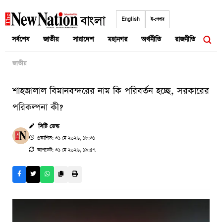
Skip
to
English
ই-পেপার
content
সর্বশেষ
জাতীয়
সারাদেশ
মহানগর
অর্থনীতি
রাজনীতি
আন্তর
জাতীয়
শাহজালাল বিমানবন্দরের নাম কি পরিবর্তন হচ্ছে, সরকারের
পরিকল্পনা কী?
সিটি ডেস্ক
প্রকাশিত: ৩১ মে ২০২৬, ১৮:৩১
আপডেট: ৩১ মে ২০২৬, ১৯:৫৭