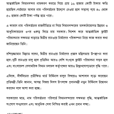
আন্তর্জাতিক বিমানবন্দর নামকরণ করতে গিয়ে প্রায় ১৬ হাজার কোটি টাকার ক্ষতি
হয়েছিল। বর্তমানে আবার নাম পরিবর্তনের উদ্যোগ নেওয়া হলে সম্ভাব্য ব্যয় ৪০ থেকে
৫০ হাজার কোটি টাকা পর্যন্ত হতে পারে।
এ কারণে নাম পরিবর্তনের রাজনীতিতে না গিয়ে বিমানবন্দরের অবকাঠামোগত উন্নয়ন ও
আধুনিকায়নের ওপর গুরুত্ব দিতে চায় সরকার। বিশেষ করে আন্তর্জাতিক ফ্লাইট
পরিচালনার সক্ষমতা বাড়াতে দ্বিতীয় রানওয়ে নির্মাণের পরিকল্পনা নিয়ে কাজ করার কথা
জানিয়েছেন তিনি।
রশিদুজ্জামান মিল্লাত বলেন, দ্বিতীয় রানওয়ে নির্মাণের প্রস্তাব মন্ত্রিসভায় উপস্থাপন করা
হবে। দুটি রানওয়ে চালু হলে প্রতিদিন আরও বেশি সংখ্যক ফ্লাইট পরিচালনা সম্ভব হবে
এবং বাংলাদেশ বেসামরিক বিমান চলাচল কর্তৃপক্ষের আয়ও উল্লেখযোগ্যভাবে বৃদ্ধি পাবে।
এদিকে, দীর্ঘদিনের প্রতীক্ষিত থার্ড টার্মিনাল চালুর বিষয়েও আশাবাদ ব্যক্ত করেছেন
প্রতিমন্ত্রী। তিনি জানান, আসন্ন বিজয় দিবস উপলক্ষে প্রধানমন্ত্রী নতুন টার্মিনাল উদ্বোধন
করবেন বলে আশা করা হচ্ছে।
সরকারের মতে, নাম পরিবর্তনের পরিবর্তে বিমানবন্দরের সক্ষমতা বৃদ্ধি, আন্তর্জাতিক
সংযোগ সম্প্রসারণ এবং আধুনিক সেবা নিশ্চিত করাই এখন প্রধান লক্ষ্য।