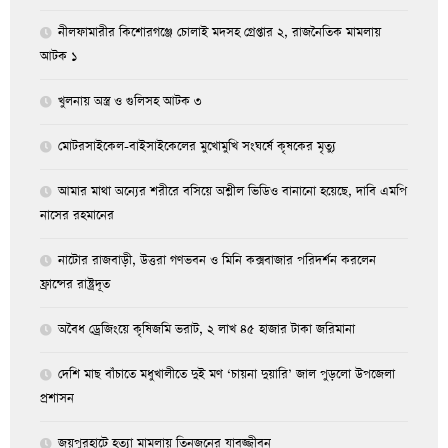
নীলফামারীর কিশোরগঞ্জে চোলাই মদসহ গ্রেপ্তার ২, রাজনৈতিক মামলায়
আটক ১
খুলনায় অস্ত্র ও গুলিসহ আটক ৩
মোটরসাইকেল-বাইসাইকেলের মুখোমুখি সংঘর্ষে কৃষকের মৃত্যু
আমার মাথা অন্যের শরীরে বসিয়ে অশ্লীল ভিডিও বানানো হয়েছে, দাবি এমপি
নাসের রহমানের
নাটোর রাজবাড়ী, উত্তরা গণভবন ও মিনি কক্সবাজার পরিদর্শন করলেন
ফ্রান্সের রাষ্ট্রদূত
অবৈধ ড্রেজিংয়ে কৃষিজমি ভরাট, ২ লাখ ৪৫ হাজার টাকা জরিমানা
দেশি মাছ বাঁচাতে মধুখালীতে দুই মণ ‘চায়না দুয়ারি’ জাল পুড়লো উপজেলা
প্রশাসন
জয়পুরহাটে হত্যা মামলায় তিনজনের যাবজ্জীবন