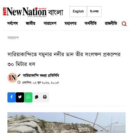
Skip
to
English
ই-পেপার
content
সর্বশেষ
জাতীয়
সারাদেশ
মহানগর
অর্থনীতি
রাজনীতি
আন্তর
সারাদেশ
সারিয়াকান্দিতে যমুনার নদীর ডান তীর সংলক্ষণ প্রকল্পের
৩০ মিটার ধস
সারিয়াকান্দি বগুড়া প্রতিনিধি
প্রকাশিত: ০২ জুন ২০২৬, ২০:০৩