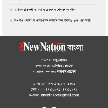
মানসিক প্রতিবন্ধী আফিয়া ও রোবেনার শেকলবন্দি জীবন
বিএনপি-এনসিপির পাল্টাপাল্টি কর্মসূচি ঘিরে হবিগঞ্জে ১৪৪ ধারা জারি
প্রকাশক:
সাজু হোসেন
সম্পাদক:
মো. মোকাররম হোসেন
ব্যবস্থাপনা সম্পাদক:
আরশাদ হোসেন
১ আর.কে. মিশন রোড, ঢাকা-১২০৩
ফোন: (০২) ৪৭১১৫৮৭৫, ৪৭১১৫৮৭৯
ই-মেইল: nnonlinebd@gmail.com