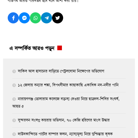
গতিপথ আরও পরিবর্তন হবে বলে আশা করা য়ায়।
এ সম্পর্কিত আরও পড়ুন
সাকিব আল হাসানের বাড়িতে পেট্রলবোমা নিক্ষেপের অভিযোগ
১২ জেলায় বন্যার শঙ্কা, বিপৎসীমার কাছাকাছি একাধিক নদ-নদীর পানি
নারায়ণগঞ্জ তোলারাম কলেজে বক্তব্য দেওয়া নিয়ে ছাত্রদল-শিবির সংঘর্ষ,
আহত ৫
সুন্দরবন সংলগ্ন কয়রায় অভিযান, ৭০ কেজি হরিণের মাংস উদ্ধার
দাউদকান্দিতে পাটের বাম্পার ফলন, ন্যায্যমূল্য নিয়ে দুশ্চিন্তায় কৃষক