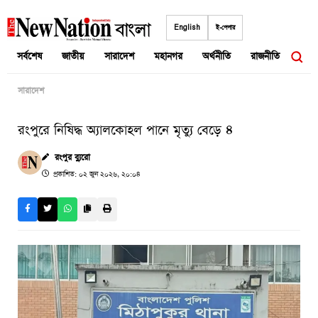
Skip
to
English
ই-পেপার
content
সর্বশেষ
জাতীয়
সারাদেশ
মহানগর
অর্থনীতি
রাজনীতি
আন্তর
সারাদেশ
রংপুরে নিষিদ্ধ অ্যালকোহল পানে মৃত্যু বেড়ে ৪
রংপুর ব্যুরো
প্রকাশিত: ০২ জুন ২০২৬, ২০:০৪