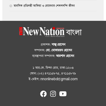
মানসিক প্রতিবন্ধী আফিয়া ও রোবেনার শেকলবন্দি জীবন
প্রকাশক:
সাজু হোসেন
সম্পাদক:
মো. মোকাররম হোসেন
ব্যবস্থাপনা সম্পাদক:
আরশাদ হোসেন
১ আর.কে. মিশন রোড, ঢাকা-১২০৩
ফোন: (০২) ৪৭১১৫৮৭৫, ৪৭১১৫৮৭৯
ই-মেইল: nnonlinebd@gmail.com
fab
fab
fab
fa-
fa-
fa-
facebook
instagram
youtube