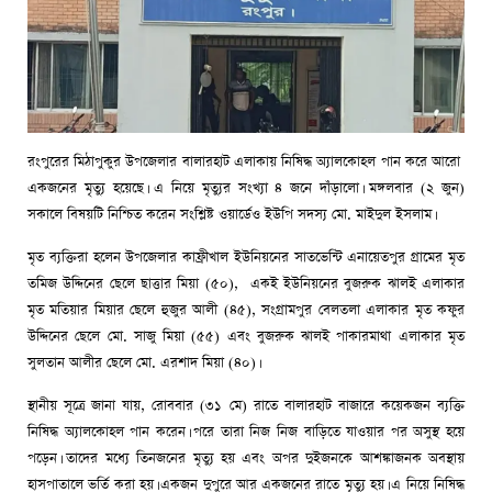
রংপুরের মিঠাপুকুর উপজেলার বালারহাট এলাকায় নিষিদ্ধ অ্যালকোহল পান করে আরো
একজনের মৃত্যু হয়েছে। এ নিয়ে মৃত্যুর সংখ্যা ৪ জনে দাঁড়ালো। মঙ্গলবার (২ জুন)
সকালে বিষয়টি নিশ্চিত করেন সংশ্লিষ্ট ওয়ার্ডেও ইউপি সদস্য মো. মাইদুল ইসলাম।
মৃত ব্যক্তিরা হলেন উপজেলার কাফ্রীখাল ইউনিয়নের সাতভেন্টি এনায়েতপুর গ্রামের মৃত
তমিজ উদ্দিনের ছেলে ছাত্তার মিয়া (৫০), একই ইউনিয়নের বুজরুক ঝালই এলাকার
মৃত মতিয়ার মিয়ার ছেলে হুজুর আলী (৪৫), সংগ্রামপুর বেলতলা এলাকার মৃত কফুর
উদ্দিনের ছেলে মো. সাজু মিয়া (৫৫) এবং বুজরুক ঝালই পাকারমাথা এলাকার মৃত
সুলতান আলীর ছেলে মো. এরশাদ মিয়া (৪০)।
স্থানীয় সূত্রে জানা যায়, রোববার (৩১ মে) রাতে বালারহাট বাজারে কয়েকজন ব্যক্তি
নিষিদ্ধ অ্যালকোহল পান করেন। পরে তারা নিজ নিজ বাড়িতে যাওয়ার পর অসুস্থ হয়ে
পড়েন। তাদের মধ্যে তিনজনের মৃত্যু হয় এবং অপর দুইজনকে আশঙ্কাজনক অবস্থায়
হাসপাতালে ভর্তি করা হয়। একজন দুপুরে আর একজনের রাতে মৃত্যু হয়। এ নিয়ে নিষিদ্ধ