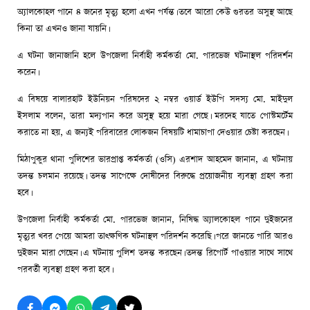
অ্যালকোহল পানে ৪ জনের মৃত্যু হলো এখন পর্যন্ত। তবে আরো কেউ গুরতর অসুস্থ আছে
কিনা তা এখনও জানা যায়নি।
এ ঘটনা জানাজানি হলে উপজেলা নির্বাহী কর্মকর্তা মো. পারভেজ ঘটনাস্থল পরিদর্শন
করেন।
এ বিষয়ে বালারহাট ইউনিয়ন পরিষদের ২ নম্বর ওয়ার্ড ইউপি সদস্য মো. মাইদুল
ইসলাম বলেন, তারা মদ্যপান করে অসুস্থ হয়ে মারা গেছে। মরদেহ যাতে পোস্টমর্টেম
করাতে না হয়, এ জন্যই পরিবারের লোকজন বিষয়টি ধামাচাপা দেওয়ার চেষ্টা করছেন।
মিঠাপুকুর থানা পুলিশের ভারপ্রাপ্ত কর্মকর্তা (ওসি) এরশাদ আহমেদ জানান, এ ঘটনায়
তদন্ত চলমান রয়েছে। তদন্ত সাপেক্ষে দোষীদের বিরুদ্ধে প্রয়োজনীয় ব্যবস্থা গ্রহণ করা
হবে।
উপজেলা নির্বাহী কর্মকর্তা মো. পারভেজ জানান, নিষিদ্ধ অ্যালকোহল পানে দুইজনের
মৃত্যুর খবর পেয়ে আমরা তাৎক্ষণিক ঘটনাস্থল পরিদর্শন করেছি। পরে জানতে পারি আরও
দুইজন মারা গেছেন। এ ঘটনায় পুলিশ তদন্ত করছেন। তদন্ত রিপোর্ট পাওয়ার সাথে সাথে
পরবর্তী ব্যবস্থা গ্রহণ করা হবে।