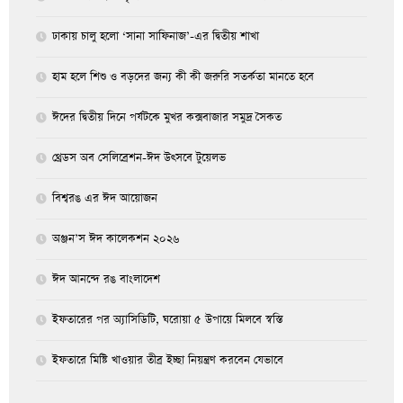
ঢাকায় চালু হলো ‘সানা সাফিনাজ’-এর দ্বিতীয় শাখা
হাম হলে শিশু ও বড়দের জন্য কী কী জরুরি সতর্কতা মানতে হবে
ঈদের দ্বিতীয় দিনে পর্যটকে মুখর কক্সবাজার সমুদ্র সৈকত
থ্রেডস অব সেলিব্রেশন-ঈদ উৎসবে টুয়েলভ
বিশ্বরঙ এর ঈদ আয়োজন
অঞ্জন’স ঈদ কালেকশন ২০২৬
ঈদ আনন্দে রঙ বাংলাদেশ
ইফতারের পর অ্যাসিডিটি, ঘরোয়া ৫ উপায়ে মিলবে স্বস্তি
ইফতারে মিষ্টি খাওয়ার তীব্র ইচ্ছা নিয়ন্ত্রণ করবেন যেভাবে