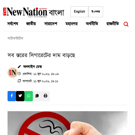
Skip
to
English
ই-পেপার
content
সর্বশেষ
জাতীয়
সারাদেশ
মহানগর
অর্থনীতি
রাজনীতি
আন্তর
লাইফস্টাইল
সব স্তরের সিগারেটের দাম বাড়ছে
অনলাইন ডেস্ক
প্রকাশিত: ১১ জুন ২০২৬, ১৯:০৯
আপডেট: ১১ জুন ২০২৬, ১৯:১১