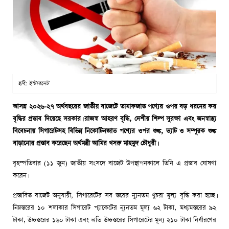
ছবি: ইন্টারনেট
আসন্ন ২০২৬-২৭ অর্থবছরের জাতীয় বাজেটে তামাকজাত পণ্যের ওপর বড় ধরনের কর
বৃদ্ধির প্রস্তাব দিয়েছে সরকার। রাজস্ব আহরণ বৃদ্ধি, দেশীয় শিল্প সুরক্ষা এবং জনস্বাস্থ্য
বিবেচনায় সিগারেটসহ বিভিন্ন নিকোটিনজাত পণ্যের ওপর শুল্ক, ভ্যাট ও সম্পূরক শুল্ক
বাড়ানোর প্রস্তাব করেছেন অর্থমন্ত্রী আমির খসরু মাহমুদ চৌধুরী।
বৃহস্পতিবার (১১ জুন) জাতীয় সংসদে বাজেট উপস্থাপনকালে তিনি এ প্রস্তাব ঘোষণা
করেন।
প্রস্তাবিত বাজেট অনুযায়ী, সিগারেটের সব স্তরের ন্যূনতম খুচরা মূল্য বৃদ্ধি করা হচ্ছে।
নিম্নস্তরের ১০ শলাকার সিগারেট প্যাকেটের ন্যূনতম মূল্য ৬২ টাকা, মধ্যমস্তরের ৯২
টাকা, উচ্চস্তরের ১৬০ টাকা এবং অতি উচ্চস্তরের সিগারেটের মূল্য ২১০ টাকা নির্ধারণের