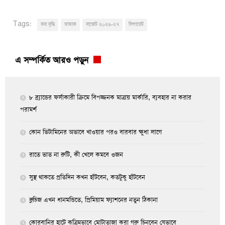
Tags:
কর বৃদ্ধি
তামাক
বাজেট ২০২৬-২৭
সিগারেট
এ সম্পর্কিত আরও পড়ুন
৮ ব্র্যান্ডের ফর্সাকারী ক্রিমে বিপজ্জনক মাত্রায় মার্কারি, ব্যবহার না করার
পরামর্শ
কোন ভিটামিনের অভাবে খাওয়ার পরও বারবার ক্ষুধা লাগে
রাতে ভাত না রুটি, কী খেলে কমবে ওজন
সুস্থ থাকতে প্রতিদিন কখন হাঁটবেন, কতটুকু হাঁটবেন
ব্লুচিজ এখন ধানমন্ডিতে, প্রিমিয়াম ফ্যাশনের নতুন ঠিকানা
কোরবানির হাটে কৃত্রিমভাবে মোটাতাজা করা গরু চিনবেন যেভাবে