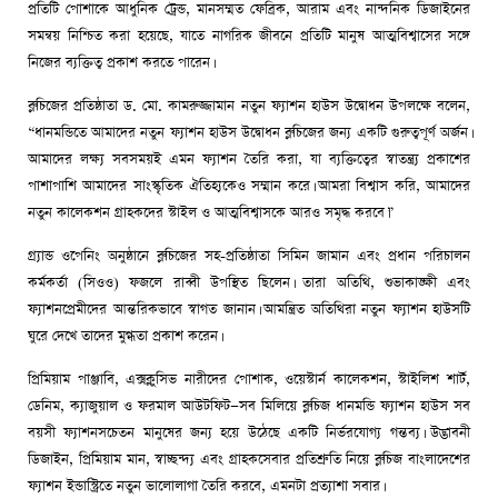
প্রতিটি পোশাকে আধুনিক ট্রেন্ড, মানসম্মত ফেব্রিক, আরাম এবং নান্দনিক ডিজাইনের
সমন্বয় নিশ্চিত করা হয়েছে, যাতে নাগরিক জীবনে প্রতিটি মানুষ আত্মবিশ্বাসের সঙ্গে
নিজের ব্যক্তিত্ব প্রকাশ করতে পারেন।
ব্লুচিজের প্রতিষ্ঠাতা ড. মো. কামরুজ্জামান নতুন ফ্যাশন হাউস উদ্বোধন উপলক্ষে বলেন,
“ধানমন্ডিতে আমাদের নতুন ফ্যাশন হাউস উদ্বোধন ব্লুচিজের জন্য একটি গুরুত্বপূর্ণ অর্জন।
আমাদের লক্ষ্য সবসময়ই এমন ফ্যাশন তৈরি করা, যা ব্যক্তিত্বের স্বাতন্ত্র্য প্রকাশের
পাশাপাশি আমাদের সাংস্কৃতিক ঐতিহ্যকেও সম্মান করে। আমরা বিশ্বাস করি, আমাদের
নতুন কালেকশন গ্রাহকদের স্টাইল ও আত্মবিশ্বাসকে আরও সমৃদ্ধ করবে।”
গ্র্যান্ড ওপেনিং অনুষ্ঠানে ব্লুচিজের সহ-প্রতিষ্ঠাতা সিমিন জামান এবং প্রধান পরিচালন
কর্মকর্তা (সিওও) ফজলে রাব্বী উপস্থিত ছিলেন। তারা অতিথি, শুভাকাঙ্ক্ষী এবং
ফ্যাশনপ্রেমীদের আন্তরিকভাবে স্বাগত জানান। আমন্ত্রিত অতিথিরা নতুন ফ্যাশন হাউসটি
ঘুরে দেখে তাদের মুগ্ধতা প্রকাশ করেন।
প্রিমিয়াম পাঞ্জাবি, এক্সক্লুসিভ নারীদের পোশাক, ওয়েস্টার্ন কালেকশন, স্টাইলিশ শার্ট,
ডেনিম, ক্যাজুয়াল ও ফরমাল আউটফিট—সব মিলিয়ে ব্লুচিজ ধানমন্ডি ফ্যাশন হাউস সব
বয়সী ফ্যাশনসচেতন মানুষের জন্য হয়ে উঠেছে একটি নির্ভরযোগ্য গন্তব্য। উদ্ভাবনী
ডিজাইন, প্রিমিয়াম মান, স্বাচ্ছন্দ্য এবং গ্রাহকসেবার প্রতিশ্রুতি নিয়ে ব্লুচিজ বাংলাদেশের
ফ্যাশন ইন্ডাস্ট্রিতে নতুন ভালোলাগা তৈরি করবে, এমনটা প্রত্যাশা সবার।