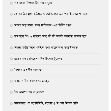
সব স্তরের সিগারেটের দাম বাড়ছে
কোরবানির হাটে কৃত্রিমভাবে মোটাতাজা করা গরু চিনবেন যেভাবে
ঢাকায় চালু হলো ‘সানা সাফিনাজ’-এর দ্বিতীয় শাখা
হাম হলে শিশু ও বড়দের জন্য কী কী জরুরি সতর্কতা মানতে হবে
ঈদের দ্বিতীয় দিনে পর্যটকে মুখর কক্সবাজার সমুদ্র সৈকত
থ্রেডস অব সেলিব্রেশন-ঈদ উৎসবে টুয়েলভ
বিশ্বরঙ এর ঈদ আয়োজন
অঞ্জন’স ঈদ কালেকশন ২০২৬
ঈদ আনন্দে রঙ বাংলাদেশ
ইফতারের পর অ্যাসিডিটি, ঘরোয়া ৫ উপায়ে মিলবে স্বস্তি