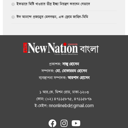
ইফতারে মিষ্টি খাওয়ার তীব্র ইচ্ছা নিয়ন্ত্রণ করবেন যেভাবে
ঈদ আনন্দে প্রজন্মের মেলবন্ধন, এক ফ্রেমে জাহিদ-মিমি
প্রকাশক:
সাজু হোসেন
সম্পাদক:
মো. মোকাররম হোসেন
ব্যবস্থাপনা সম্পাদক:
আরশাদ হোসেন
১ আর.কে. মিশন রোড, ঢাকা-১২০৩
ফোন: (০২) ৪৭১১৫৮৭৫, ৪৭১১৫৮৭৯
ই-মেইল: nnonlinebd@gmail.com
fab
fab
fab
fa-
fa-
fa-