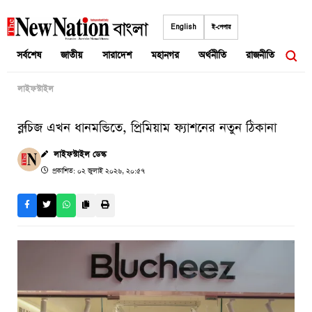
Skip
to
English
ই-পেপার
content
সর্বশেষ
জাতীয়
সারাদেশ
মহানগর
অর্থনীতি
রাজনীতি
আন্তর
লাইফস্টাইল
ব্লুচিজ এখন ধানমন্ডিতে, প্রিমিয়াম ফ্যাশনের নতুন ঠিকানা
লাইফস্টাইল ডেস্ক
প্রকাশিত: ০২ জুলাই ২০২৬, ২০:৫৭