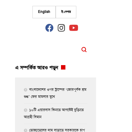
English
ই-পেপার
fab
fab
fab
fa-
fa-
fa-
facebook
instagram
youtube
এ সম্পর্কিত আরও পড়ুন
বাংলাদেশের ওপর ট্রাম্পের ‘জোরপূর্বক শ্রম
শুল্ক’ ফের মামলার মুখে
১০টি এয়ারবাস কিনতে আগস্টেই চুক্তিতে
আগ্রহী বিমান
ভোজ্যতেলের দাম বাড়াতে সরকারকে চাপ