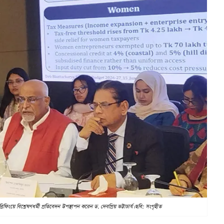
ফিংয়ে বিশ্লেষণধর্মী প্রতিবেদন উপস্থাপন করেন ড. দেবপ্রিয় ভট্টাচার্য। ছবি: সংগৃহীত