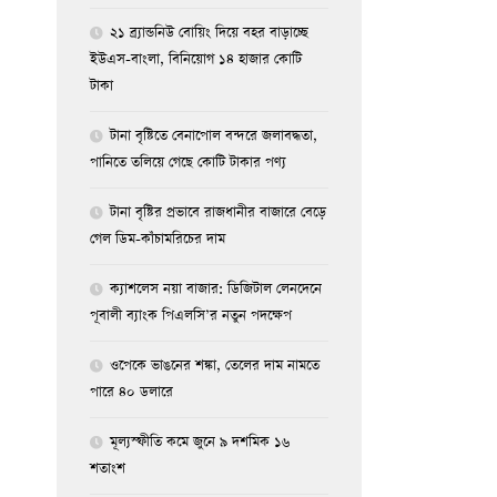
২১ ব্র্যান্ডনিউ বোয়িং দিয়ে বহর বাড়াচ্ছে
ইউএস-বাংলা, বিনিয়োগ ১৪ হাজার কোটি
টাকা
টানা বৃষ্টিতে বেনাপোল বন্দরে জলাবদ্ধতা,
পানিতে তলিয়ে গেছে কোটি টাকার পণ্য
টানা বৃষ্টির প্রভাবে রাজধানীর বাজারে বেড়ে
গেল ডিম-কাঁচামরিচের দাম
ক্যাশলেস নয়া বাজার: ডিজিটাল লেনদেনে
পূবালী ব্যাংক পিএলসি’র নতুন পদক্ষেপ
ওপেকে ভাঙনের শঙ্কা, তেলের দাম নামতে
পারে ৪০ ডলারে
মূল্যস্ফীতি কমে জুনে ৯ দশমিক ১৬
শতাংশ