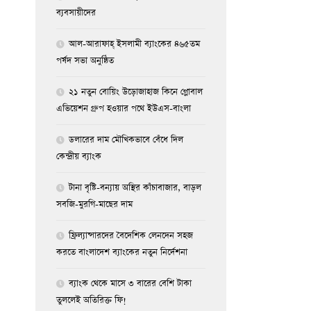
ব্যবসায়ীদের
আল-আরাফাহ্ ইসলামী ব্যাংকের ৪৬৫তম
পর্ষদ সভা অনুষ্ঠিত
২১ নতুন বোয়িং উড়োজাহাজ কিনে গ্লোবাল
এভিয়েশন গ্রুপ হওয়ার পথে ইউএস-বাংলা
ডলারের দাম মৌখিকভাবে বেঁধে দিল
কেন্দ্রীয় ব্যাংক
টানা বৃষ্টি-বন্যায় অস্থির কাঁচাবাজার, বাড়ল
সবজি-মুরগি-মাছের দাম
ফ্রিল্যান্সারদের বৈদেশিক লেনদেন সহজ
করতে বাংলাদেশ ব্যাংকের নতুন নির্দেশনা
ব্যাংক থেকে মাসে ৩ বারের বেশি টাকা
তুললেই অতিরিক্ত ফি!