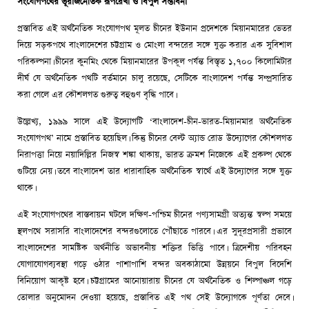
সংযোগপথের ভূরাজনৈতিক রূপরেখা ও বিপুল সম্ভাবনা
প্রস্তাবিত এই অর্থনৈতিক সংযোগপথ মূলত চীনের ইউনান প্রদেশকে মিয়ানমারের ভেতর
দিয়ে সড়কপথে বাংলাদেশের চট্টগ্রাম ও মোংলা বন্দরের সঙ্গে যুক্ত করার এক সুবিশাল
পরিকল্পনা। চীনের কুনমিং থেকে মিয়ানমারের উপকূল পর্যন্ত বিস্তৃত ১,৭০০ কিলোমিটার
দীর্ঘ যে অর্থনৈতিক পথটি বর্তমানে চালু রয়েছে, সেটিকে বাংলাদেশ পর্যন্ত সম্প্রসারিত
করা গেলে এর কৌশলগত গুরুত্ব বহুগুণ বৃদ্ধি পাবে।
উল্লেখ্য, ১৯৯৯ সালে এই উদ্যোগটি ‘বাংলাদেশ-চীন-ভারত-মিয়ানমার অর্থনৈতিক
সংযোগপথ’ নামে প্রস্তাবিত হয়েছিল। কিন্তু চীনের বেল্ট অ্যান্ড রোড উদ্যোগের কৌশলগত
নিরাপত্তা নিয়ে নয়াদিল্লির নিজস্ব শঙ্কা থাকায়, ভারত ক্রমশ নিজেকে এই প্রকল্প থেকে
গুটিয়ে নেয়। তবে বাংলাদেশ তার ধারাবাহিক অর্থনৈতিক স্বার্থে এই উদ্যোগের সঙ্গে যুক্ত
থাকে।
এই সংযোগপথের বাস্তবায়ন ঘটলে দক্ষিণ-পশ্চিম চীনের পণ্যসামগ্রী অত্যন্ত স্বল্প সময়ে
স্থলপথে সরাসরি বাংলাদেশের বন্দরগুলোতে পৌঁছাতে পারবে। এর সুদূরপ্রসারী প্রভাবে
বাংলাদেশের সামষ্টিক অর্থনীতি অভাবনীয় শক্তির ভিত্তি পাবে। ত্রিদেশীয় পরিবহন
যোগাযোগব্যবস্থা গড়ে ওঠার পাশাপাশি বন্দর অবকাঠামো উন্নয়নে বিপুল বিদেশি
বিনিয়োগ আকৃষ্ট হবে। চট্টগ্রামের আনোয়ারায় চীনের যে অর্থনৈতিক ও শিল্পাঞ্চল গড়ে
তোলার অনুমোদন দেওয়া হয়েছে, প্রস্তাবিত এই পথ সেই উদ্যোগকে পূর্ণতা দেবে।