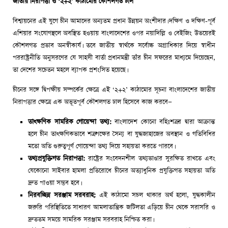
জাতীয় নিরাপত্তা ও ‘২+২’ কাঠামোর কৌশলগত ঢাল
বিশ্বায়নের এই যুগে চীন আমাদের অন্যতম প্রধান উন্নয়ন অংশীদার। দক্ষিণ ও দক্ষিণ-পূর্ব
এশিয়ার সংযোগস্থলে অবস্থিত হওয়ায় বাংলাদেশের ওপর নয়াদিল্লি ও বেইজিং উভয়েরই
কৌশলগত প্রভাব অনস্বীকার্য। তবে জাতীয় স্বার্থকে সর্বোচ্চ অগ্রাধিকার দিয়ে স্বাধীন
পররাষ্ট্রনীতি অনুসরণের যে সাহসী বার্তা প্রধানমন্ত্রী তাঁর চীন সফরের মাধ্যমে দিয়েছেন,
তা দেশের সচেতন মহলে ব্যাপক প্রশংসিত হয়েছে।
চীনের সঙ্গে দ্বিপক্ষীয় সম্পর্কের ক্ষেত্রে এই ‘২+২’ কাঠামোর সূচনা বাংলাদেশের জাতীয়
নিরাপত্তার ক্ষেত্রে এক অভূতপূর্ব কৌশলগত ঢাল হিসেবে কাজ করবে—
তাৎক্ষণিক সামরিক গোয়েন্দা তথ্য:
বাংলাদেশ কোনো বহিঃশত্রুর দ্বারা আক্রান্ত
হলে চীন তাৎক্ষণিকভাবে শত্রুপক্ষের সৈন্য বা যুদ্ধজাহাজের অবস্থান ও গতিবিধির
মতো অতি গুরুত্বপূর্ণ গোয়েন্দা তথ্য দিয়ে সহায়তা করতে পারবে।
তথ্যপ্রযুক্তিগত নিরাপত্তা:
রাষ্ট্রের সংবেদনশীল তথ্যভাণ্ডার সুরক্ষিত রাখতে এবং
যেকোনো সাইবার হামলা প্রতিরোধে চীনের অত্যাধুনিক প্রযুক্তিগত সহায়তা অতি
দ্রুত পাওয়া সম্ভব হবে।
নিরবচ্ছিন্ন সরঞ্জাম সরবরাহ:
এই কাঠামো সচল থাকার অর্থ হলো, যুদ্ধকালীন
জরুরি পরিস্থিতিতে সাধারণ আমলাতান্ত্রিক জটিলতা এড়িয়ে চীন থেকে সরাসরি ও
দ্রুততম সময়ে সামরিক সরঞ্জাম সরবরাহ নিশ্চিত করা।