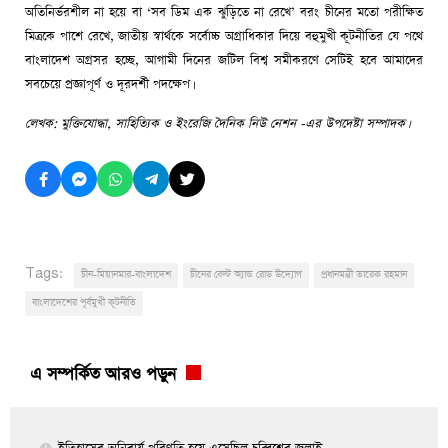
অতিনির্ভরশীল না হয়ে বা ‘সব ডিম এক ঝুড়িতে না রেখে’ বরং চীনের মতো পরীক্ষিত
মিত্রকে পাশে রেখে, জাতীয় স্বার্থকে সর্বোচ্চ অগ্রাধিকার দিয়ে বহুমুখী কূটনীতির যে পথে
বাংলাদেশ অগ্রসর হচ্ছে, আগামী দিনের জটিল বিশ্ব সমীকরণে সেটিই হবে আমাদের
সবচেয়ে প্রজ্ঞাপূর্ণ ও দূরদর্শী পদক্ষেপ।
লেখক: মুক্তিযোদ্ধা, সাহিত্যিক ও ইংরেজি দৈনিক নিউ নেশন -এর উপদেষ্টা সম্পাদক।
Tags:
চীন-মিয়ানমার-বাংলাদেশ
চীনের বেল্ট অ্যান্ড রোড উদ্যোগ
প্রধানমন্ত্রী তারেক রহমান
বাংলাদেশের পূর্বমুখী কূটনীতি
এ সম্পর্কিত আরও পড়ুন