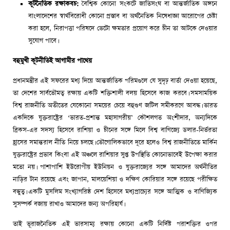
কূটনৈতিক রক্ষাকবচ:
বৈশ্বিক কোনো সংকটে জাতিসংঘ বা আন্তর্জাতিক অঙ্গনে
বাংলাদেশের স্বার্থবিরোধী কোনো প্রস্তাব বা অর্থনৈতিক নিষেধাজ্ঞা আরোপের চেষ্টা
করা হলে, নিরাপত্তা পরিষদে ভেটো ক্ষমতার প্রয়োগ করে চীন তা আটকে দেওয়ার
সুযোগ পাবে।
বহুমুখী কূটনীতিই আগামীর পাথেয়
প্রধানমন্ত্রীর এই সফরের মধ্য দিয়ে আন্তর্জাতিক পরিমণ্ডলে যে সুদৃঢ় বার্তা দেওয়া হয়েছে,
তা দেশের সার্বভৌমত্ব রক্ষায় একটি শক্তিশালী বলয় হিসেবে কাজ করবে। সমসাময়িক
বিশ্ব রাজনীতি অতীতের যেকোনো সময়ের চেয়ে বহুগুণ জটিল সমীকরণে আবদ্ধ। ভারত
একদিকে যুক্তরাষ্ট্রের ‘ভারত-প্রশান্ত মহাসাগরীয়’ কৌশলগত অংশীদার, অন্যদিকে
ব্রিকস-এর সদস্য হিসেবে রাশিয়া ও চীনের সঙ্গে মিলে বিশ্ব বাণিজ্যে ডলার-নির্ভরতা
হ্রাসের সমান্তরাল নীতি নিয়ে চলছে। ভৌগোলিকভাবে দূরে হলেও বিশ্ব রাজনীতিতে মার্কিন
যুক্তরাষ্ট্রের প্রভাব কিংবা এই অঞ্চলে রাশিয়ার সুপ্ত উপস্থিতি কোনোভাবেই উপেক্ষা করার
মতো নয়। পাশাপাশি ইউরোপীয় ইউনিয়ন ও যুক্তরাজ্যের সঙ্গে আমাদের অর্থনীতির
নাড়ির টান রয়েছে এবং জাপান, মালয়েশিয়া ও দক্ষিণ কোরিয়ার সঙ্গে রয়েছে পরীক্ষিত
বন্ধুত্ব। একটি মুসলিম সংখ্যাগরিষ্ঠ দেশ হিসেবে মধ্যপ্রাচ্যের সঙ্গে আত্মিক ও বাণিজ্যিক
সুসম্পর্ক বজায় রাখাও আমাদের জন্য অপরিহার্য।
তাই ভূরাজনৈতিক এই ভারসাম্য রক্ষায় কোনো একটি নির্দিষ্ট পরাশক্তির ওপর