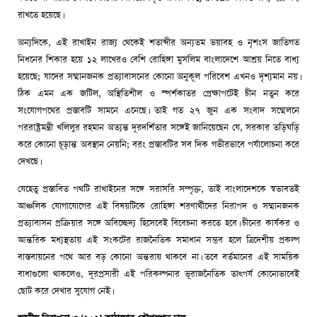
রাখতে হয়েছে।
অন্যদিকে, এই রাখাইন রাজ্য থেকেই শতাব্দীর অন্যতম ভয়াবহ ও নৃশংস জাতিগত
নিধনের শিকার হয়ে ১২ লাখেরও বেশি রোহিঙ্গা মুসলিম বাংলাদেশে আশ্রয় নিতে বাধ্য
হয়েছে; যাদের সম্মানজনক প্রত্যাবাসনের কোনো অনুকূল পরিবেশ এখনও দৃশ্যমান নয়।
ঠিক এমন এক জটিল, অস্থিতিশীল ও স্পর্শকাতর প্রেক্ষাপটেই চীন নতুন করে
সংযোগপথের প্রস্তাবটি সামনে এনেছে। তাই গত ২৭ জুন এক সংবাদ সম্মেলনে
পররাষ্ট্রমন্ত্রী খলিলুর রহমান অত্যন্ত দূরদর্শিতার সঙ্গেই জানিয়েছেন যে, সরকার তড়িঘড়ি
করে কোনো চূড়ান্ত অবস্থান নেয়নি; বরং প্রস্তাবটির সব দিক গভীরভাবে পর্যালোচনা করে
দেখছে।
যেহেতু প্রস্তাবিত পথটি রাখাইনের সঙ্গে সরাসরি সম্পৃক্ত, তাই বাংলাদেশকে স্বভাবতই
আঞ্চলিক যোগাযোগের এই বিষয়টিকে রোহিঙ্গা শরণার্থীদের নিরাপদ ও সম্মানজনক
প্রত্যাবাসন প্রক্রিয়ার সঙ্গে অবিচ্ছেদ্য হিসেবেই বিবেচনা করতে হবে। চীনের কার্যকর ও
আন্তরিক মধ্যস্থতায় এই সংকটের রাজনৈতিক সমাধান সম্ভব হলে ত্রিদেশীয় প্রকল্প
বাস্তবায়নের পথে আর বড় কোনো অন্তরায় থাকবে না। তবে বর্তমানের এই সাময়িক
বাধাগুলো থাকলেও, দূরপ্রসারী এই পরিকল্পনার ভূরাজনৈতিক তাৎপর্য কোনোভাবেই
ছোট করে দেখার সুযোগ নেই।