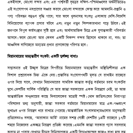
একইসঙ্গে, মোংলা বন্দর এবং এর পার্শ্ববর্তী বৃহত্তর দক্ষিণ-পশ্চিমাঞ্চলের অর্থনীতিতেও
এই সংযোগপথ নবপ্রাণের সঞ্চার করবে। মোংলা বন্দরকে কেন্দ্র করে আমদানি-রপ্তানি ও
পণ্য পরিবহন বহুগুণ বৃদ্ধি পাবে; যার ফলে খুলনাসহ সংলগ্ন এলাকায় দেশি-বিদেশি
বিনিয়োগের ব্যাপক প্রসার ঘটবে এবং নতুন নতুন শিল্পকারখানা গড়ে উঠবে। ওই
জনপদে বিপুল কর্মসংস্থান সৃষ্টি হবে এবং আর্থসামাজিক চিত্রে এক যুগান্তকারী পরিবর্তন
আসবে। ফলে মোংলা আর কেবল একটি বিকল্প বন্দর হিসেবে থাকবে না, বরং তা
আঞ্চলিক বাণিজ্যের অন্যতম প্রধান প্রাণকেন্দ্রে পরিণত হবে।
মিয়ানমারের অভ্যন্তরীণ সংকট: একটি দুর্লঙ্ঘ্য বাধা?
সম্ভাবনার ওই উজ্জ্বল চিত্রের বিপরীতে মিয়ানমারের অভ্যন্তরীণ অস্থিতিশীলতা এক
বিশাল প্রশ্নবোধক চিহ্ন এঁকে দেয়। প্রস্তাবিত সংযোগপথটি মূলত যে রাখাইন রাজ্যের
ওপর দিয়ে যাবে, সেখানে মিয়ানমারের সামরিক জান্তার কর্তৃত্ব বর্তমানে চরম সংকটের
মুখে। দেশটির সার্বিক পরিস্থিতি যে আর জান্তা সরকারের একক নিয়ন্ত্রণে নেই, তা আজ
আন্তর্জাতিক সম্প্রদায়ের কাছে দিবালোকের মতোই স্পষ্ট। খোদ জাতিসংঘের নিরাপত্তা
পরিষদের তথ্য অনুযায়ী, জান্তা সরকার বর্তমানে মিয়ানমারের মাত্র এক-পঞ্চমাংশ
ভূখণ্ডের ওপর নিয়ন্ত্রণ ধরে রাখতে পেরেছে। আন্তর্জাতিক সংবাদমাধ্যমগুলোর অনুসন্ধানী
প্রতিবেদনও বলছে, ‘আরাকান আর্মি’ নামের সশস্ত্র গোষ্ঠী দেশটির ১৪টি রাজ্যের ১৭টি
শহরে নিজেদের একচ্ছত্র নিয়ন্ত্রণ প্রতিষ্ঠা করেছে। এমনকি জান্তা সরকার গ্যাস সরবরাহ
করতে না পারায় সেখানে চীনের বিনিয়োগকৃত একটি বিদ্যুৎকেন্দ্রের কাজও বাধ্য হয়ে বন্ধ