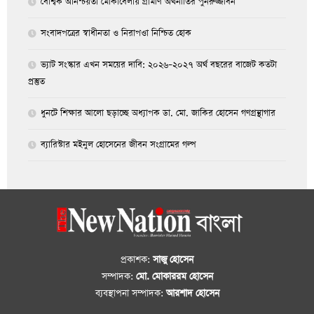
বৈশ্বিক অনিশ্চয়তা মোকাবেলায় গ্রামীণ অর্থনীতির পুনরুজ্জীবন
সংবাদপত্রের স্বাধীনতা ও নিরাপওা নিশ্চিত হোক
ভ্যাট সংস্কার এখন সময়ের দাবি: ২০২৬–২০২৭ অর্থ বছরের বাজেট কতটা
প্রস্তুত
ধুনটে শিক্ষার আলো ছড়াচ্ছে অধ্যাপক ডা. মো. জাকির হোসেন গণগ্রন্থাগার
ব্যারিস্টার মইনুল হোসেনের জীবন সংগ্রামের গল্প
প্রকাশক:
সাজু হোসেন
সম্পাদক:
মো. মোকাররম হোসেন
ব্যবস্থাপনা সম্পাদক:
আরশাদ হোসেন