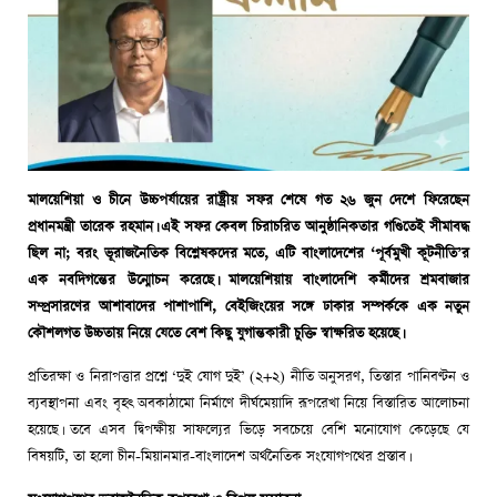
মালয়েশিয়া ও চীনে উচ্চপর্যায়ের রাষ্ট্রীয় সফর শেষে গত ২৬ জুন দেশে ফিরেছেন
প্রধানমন্ত্রী তারেক রহমান। এই সফর কেবল চিরাচরিত আনুষ্ঠানিকতার গণ্ডিতেই সীমাবদ্ধ
ছিল না; বরং ভূরাজনৈতিক বিশ্লেষকদের মতে, এটি বাংলাদেশের ‘পূর্বমুখী কূটনীতি’র
এক নবদিগন্তের উন্মোচন করেছে। মালয়েশিয়ায় বাংলাদেশি কর্মীদের শ্রমবাজার
সম্প্রসারণের আশাবাদের পাশাপাশি, বেইজিংয়ের সঙ্গে ঢাকার সম্পর্ককে এক নতুন
কৌশলগত উচ্চতায় নিয়ে যেতে বেশ কিছু যুগান্তকারী চুক্তি স্বাক্ষরিত হয়েছে।
প্রতিরক্ষা ও নিরাপত্তার প্রশ্নে ‘দুই যোগ দুই’ (২+২) নীতি অনুসরণ, তিস্তার পানিবণ্টন ও
ব্যবস্থাপনা এবং বৃহৎ অবকাঠামো নির্মাণে দীর্ঘমেয়াদি রূপরেখা নিয়ে বিস্তারিত আলোচনা
হয়েছে। তবে এসব দ্বিপক্ষীয় সাফল্যের ভিড়ে সবচেয়ে বেশি মনোযোগ কেড়েছে যে
বিষয়টি, তা হলো চীন-মিয়ানমার-বাংলাদেশ অর্থনৈতিক সংযোগপথের প্রস্তাব।