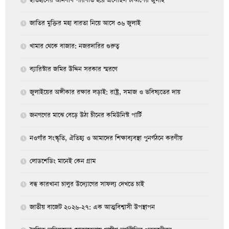
ইতিহাসের অনিবার্য পরিণতি হয়ে এসেছিল চব্বিশের জুলাই
জাতির মুক্তির মহা বারতা নিয়ে আসে ৩৬ জুলাই
খামার থেকে বাজার: নজরদারির গুরুত্ব
ব্যারিস্টার জমির উদ্দিন সরকার স্মরণে
জুলাইয়ের অঙ্গীকার রক্ষার লড়াই: রাষ্ট্র, সমাজ ও ভবিষ্যতের দায়
জনগণের মাঝে বেড়ে উঠা চীনের কমিউনিস্ট পার্টি
নওগাঁর সংস্কৃতি, ঐতিহ্য ও আমাদের শিক্ষাব্যবস্থা পুনর্গঠনে করণীয়
লোডশেডিং মানেই কেন গ্রাম
বন্ধ কারখানা চালুর উদ্যোগের সাফল্য দেখতে চাই
জাতীয় বাজেট ২০২৬-২৭: এক আত্মবিশ্বাসী উপস্থাপন