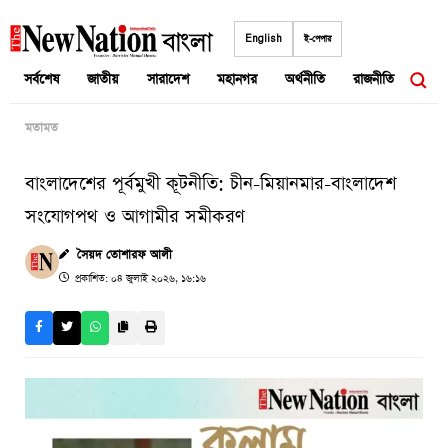
Skip
to
English
ই-পেপার
content
সর্বশেষ
জাতীয়
সারাদেশ
মহানগর
অর্থনীতি
রাজনীতি
আন্তর
মতামত
বাংলাদেশের পূর্বমুখী কূটনীতি: চীন-মিয়ানমার-বাংলাদেশ
সংযোগপথ ও আগামীর সমীকরণ
সৈয়দ তোশারফ আলী
প্রকাশিত: ০৪ জুলাই ২০২৬, ১৬:১৬