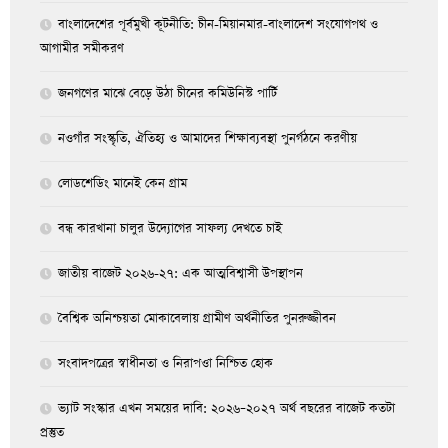
বাংলাদেশের পূর্বমুখী কূটনীতি: চীন-মিয়ানমার-বাংলাদেশ সংযোগপথ ও
আগামীর সমীকরণ
জনগণের মাঝে বেড়ে উঠা চীনের কমিউনিস্ট পার্টি
নওগাঁর সংস্কৃতি, ঐতিহ্য ও আমাদের শিক্ষাব্যবস্থা পুনর্গঠনে করণীয়
লোডশেডিং মানেই কেন গ্রাম
বন্ধ কারখানা চালুর উদ্যোগের সাফল্য দেখতে চাই
জাতীয় বাজেট ২০২৬-২৭: এক আত্মবিশ্বাসী উপস্থাপন
বৈশ্বিক অনিশ্চয়তা মোকাবেলায় গ্রামীণ অর্থনীতির পুনরুজ্জীবন
সংবাদপত্রের স্বাধীনতা ও নিরাপওা নিশ্চিত হোক
ভ্যাট সংস্কার এখন সময়ের দাবি: ২০২৬–২০২৭ অর্থ বছরের বাজেট কতটা
প্রস্তুত