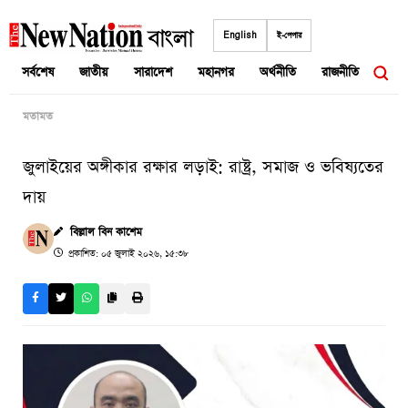
Skip
to
English
ই-পেপার
content
সর্বশেষ
জাতীয়
সারাদেশ
মহানগর
অর্থনীতি
রাজনীতি
আন্তর
মতামত
জুলাইয়ের অঙ্গীকার রক্ষার লড়াই: রাষ্ট্র, সমাজ ও ভবিষ্যতের
দায়
বিল্লাল বিন কাশেম
প্রকাশিত: ০৫ জুলাই ২০২৬, ১৫:৩৮