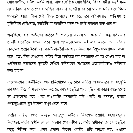
লোকসংগীত, বাউল, মরমি ধারা, মাজারকেন্দ্রিক লোকঐতিহ্য কিংবা ধর্মীয় অনুশীলন-
এসব নিয়ে বাংলাদেশের সামাজিক বাস্তবতা বহুস্তরীয়। কোনো মত বা চর্চার সঙ্গে দ্বিমত
থাকতেই পারে, কিন্তু সেই দ্বিমত প্রকাশের পথ হতে হবে আইনসম্মত, শান্তিপূর্ণ ও
যুক্তিনির্ভর। সহিংসতা, ভয়ভীতি বা সামাজিক বর্জন কখনোই সমাধান হতে পারে না।
অন্যদিকে, যারা অতীতের কর্তৃত্ববাদী শাসনের সমালোচনা করেননি, কিন্তু বর্তমানের
প্রতিটি সংকটকে সামনে এনে পুরো গণঅভ্যুত্থানকে অস্বীকার করতে চান, তাঁদের
অবস্থানও প্রশ্নের ঊর্ধ্বে নয়। একটি রাজনৈতিক পরিবর্তনের পর উদ্ভূত সমস্যাগুলো বাস্তব
হতে পারে; কিন্তু সেগুলোর অস্তিত্ব দিয়ে অতীতের সব অন্যায়কে বৈধতা দেওয়া যায় না।
একইভাবে বর্তমানের ভুলত্রুটি দেখিয়ে ভবিষ্যতের সংস্কারের প্রয়োজনীয়তাও অস্বীকার
করা যায় না।
বাংলাদেশের রাজনীতিকে এখন প্রতিশোধের বৃত্ত থেকে বেরিয়ে আসতে হবে। যে সংস্কৃতি
একসময় বিরোধী মতকে দমন করেছে, সেই সংস্কৃতির পুনরাবৃত্তি অন্য কারও হাতে হলেও
তা গ্রহণযোগ্য হতে পারে না। ব্যক্তি বদলালেই যদি পদ্ধতি না বদলায়, তাহলে
গণঅভ্যুত্থানের মূল উদ্দেশ্য অপূর্ণ থেকে যাবে।
রাষ্ট্রের দায়িত্ব এখানে অত্যন্ত গুরুত্বপূর্ণ। আইনের নিরপেক্ষ প্রয়োগ, সংখ্যালঘুদের
নিরাপত্তা, নারীর স্বাধীন চলাচল, মতপ্রকাশের অধিকার, ধর্মীয় স্বাধীনতা এবং সাংস্কৃতিক
বহুত্ব নিশ্চিত করা- এসব কোনো বিশেষ গোষ্ঠীর প্রতি অনুগ্রহ নয়; এগুলো