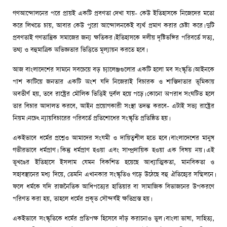
গণআন্দোলনের পরে প্রায়ই একটি প্রবণতা দেখা যায়- কেউ ইতিহাসকে নিজেদের মতো
করে লিখতে চায়, আবার কেউ পুরো আন্দোলনকেই ব্যর্থ প্রমাণ করার চেষ্টা করে। দুটি
প্রবণতাই গণতান্ত্রিক সমাজের জন্য ক্ষতিকর। ইতিহাসকে দলীয় দৃষ্টিভঙ্গির পরিবর্তে সত্য,
তথ্য ও বহুমাত্রিক অভিজ্ঞতার ভিত্তিতে মূল্যায়ন করতে হবে।
আজ বাংলাদেশের সামনে সবচেয়ে বড় চ্যালেঞ্জগুলোর একটি হলো মব সংস্কৃতি। আইনকে
পাশ কাটিয়ে জনতার একটি অংশ যদি নিজেরাই বিচারক ও শাস্তিদাতার ভূমিকায়
অবতীর্ণ হয়, তবে রাষ্ট্রের মৌলিক ভিত্তিই দুর্বল হয়ে পড়ে। কোনো অপরাধ সংঘটিত হলে
তার বিচার আদালত করবে, আইন প্রয়োগকারী সংস্থা তদন্ত করবে- এটাই সভ্য রাষ্ট্রের
নিয়ম। নচেৎ ন্যায়বিচারের পরিবর্তে প্রতিশোধের সংস্কৃতি প্রতিষ্ঠিত হয়।
একইভাবে ধর্মের প্রশ্নেও আমাদের সংযমী ও দায়িত্বশীল হতে হবে। বাংলাদেশের মানুষ
গভীরভাবে ধর্মপ্রাণ। কিন্তু ধর্মপ্রাণ হওয়া এবং সাম্প্রদায়িক হওয়া এক বিষয় নয়। এই
ভূখণ্ডের ইতিহাসে ইসলাম যেমন বিকশিত হয়েছে আধ্যাত্মিকতা, মানবিকতা ও
সহাবস্থানের মধ্য দিয়ে, তেমনি এখানকার সংস্কৃতিও গড়ে উঠেছে বহু ঐতিহ্যের সম্মিলনে।
ফলে ধর্মকে যদি রাজনৈতিক আধিপত্যের হাতিয়ার বা সামাজিক বিভাজনের উপকরণে
পরিণত করা হয়, তাহলে ধর্মের প্রকৃত সৌন্দর্যই ক্ষতিগ্রস্ত হয়।
একইভাবে সংস্কৃতিকে ধর্মের প্রতিপক্ষ হিসেবে দাঁড় করানোও ভুল। বাংলা ভাষা, সাহিত্য,