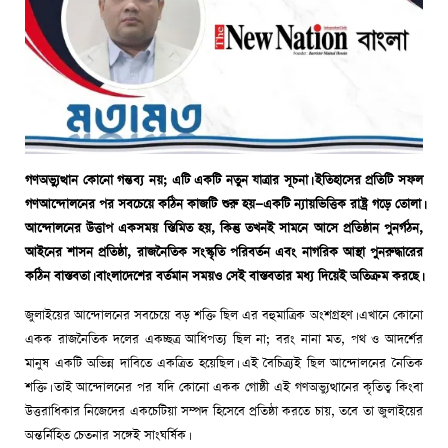
গণঅভ্যুত্থান কোনো গন্তব্য নয়; এটি একটি নতুন যাত্রার সূচনা। ইতিহাসের প্রতিটি সফল
গণআন্দোলনের পর সবচেয়ে কঠিন কাজটি শুরু হয়—একটি ন্যায়ভিত্তিক রাষ্ট্র গড়ে তোলা।
আন্দোলনের উত্তাপ একসময় স্তিমিত হয়, কিন্তু তখনই সামনে আসে প্রতিষ্ঠান পুনর্গঠন,
আইনের শাসন প্রতিষ্ঠা, রাজনৈতিক সংস্কৃতি পরিবর্তন এবং নাগরিক আস্থা পুনরুদ্ধারের
কঠিন বাস্তবতা। বাংলাদেশের বর্তমান সময়ও সেই বাস্তবতার মধ্য দিয়েই অতিক্রম করছে।
জুলাইয়ের আন্দোলনের সবচেয়ে বড় শক্তি ছিল এর বহুমাত্রিক অংশগ্রহণ। এখানে কোনো
একক রাজনৈতিক দলের একচ্ছত্র আধিপত্য ছিল না; বরং নানা মত, পথ ও আদর্শের
মানুষ একটি অভিন্ন দাবিতে একত্রিত হয়েছিল। এই বৈচিত্র্যই ছিল আন্দোলনের নৈতিক
শক্তি। তাই আন্দোলনের পর যদি কোনো একক গোষ্ঠী এই গণঅভ্যুত্থানের কৃতিত্ব কিংবা
উত্তরাধিকার নিজেদের একচেটিয়া সম্পদ হিসেবে প্রতিষ্ঠা করতে চায়, তবে তা জুলাইয়ের
অন্তর্নিহিত চেতনার সঙ্গেই সাংঘর্ষিক।