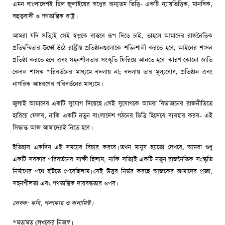
এমন বাংলাদেশই ছিল জুলাইয়ের স্বপ্নের অন্যতম ভিত্তি- একটি ন্যায়ভিত্তিক, মানবিক,
বহুত্ববাদী ও গণতান্ত্রিক রাষ্ট্র।
আমরা যদি সত্যিই সেই স্বপ্নকে বাস্তবে রূপ দিতে চাই, তাহলে আমাদের রাজনৈতিক
প্রতিদ্বন্দ্বিতার ঊর্ধ্বে উঠে রাষ্ট্রীয় প্রতিষ্ঠানগুলোকে শক্তিশালী করতে হবে, আইনের শাসন
প্রতিষ্ঠা করতে হবে এবং সহনশীলতার সংস্কৃতি ফিরিয়ে আনতে হবে। কারণ কোনো জাতি
কেবল শাসক পরিবর্তনের মাধ্যমে বদলায় না; বদলায় তার মূল্যবোধ, প্রতিষ্ঠান এবং
নাগরিক আচরণের পরিবর্তনের মাধ্যমে।
জুলাই আমাদের একটি সুযোগ দিয়েছে। সেই সুযোগকে আমরা বিভাজনের রাজনীতিতে
হারিয়ে ফেলব, নাকি একটি নতুন বাংলাদেশ গঠনের ভিত্তি হিসেবে ব্যবহার করব- এই
সিদ্ধান্ত আজ আমাদেরই নিতে হবে।
ইতিহাস একদিন এই সময়ের বিচার করবে। তখন মানুষ হয়তো দেখবে, আমরা শুধু
একটি সরকার পরিবর্তনের সাক্ষী ছিলাম, নাকি সত্যিই একটি নতুন রাজনৈতিক সংস্কৃতি
নির্মাণের পথে হাঁটতে পেরেছিলাম। সেই উত্তর নির্ভর করছে আজকের আমাদের প্রজ্ঞা,
সহনশীলতা এবং গণতান্ত্রিক দায়বদ্ধতার ওপর।
লেখক: কবি, গল্পকার ও কলামিস্ট।
*মতামত লেখকের নিজস্ব।