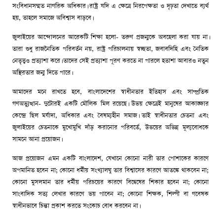
সংবিধানসম্মত নাগরিক অধিকার। রাষ্ট্র যদি এ ক্ষেত্রে নিরপেক্ষতা ও দৃঢ়তা দেখাতে ব্যর্থ
হয়, তাহলে সমাজে অবিশ্বাস বাড়বে।
জুলাইয়ের আন্দোলনের আরেকটি শিক্ষা হলো- তরুণ প্রজন্মকে অবহেলা করা যায় না।
তারা শুধু রাজনৈতিক পরিবর্তন নয়, রাষ্ট্র পরিচালনায় স্বচ্ছতা, জবাবদিহি এবং নৈতিক
নেতৃত্বও প্রত্যাশা করে। তাদের সেই প্রত্যাশা পূরণ করতে না পারলে হতাশা আবারও নতুন
অস্থিরতার জন্ম দিতে পারে।
আমাদের মনে রাখতে হবে, বাংলাদেশের স্বাধীনতার ইতিহাস এবং সাম্প্রতিক
গণঅভ্যুত্থান- দুটোরই একটি মৌলিক মিল রয়েছে। উভয় ক্ষেত্রেই মানুষের আকাঙ্ক্ষার
কেন্দ্রে ছিল মর্যাদা, অধিকার এবং বৈষম্যহীন সমাজ। তাই স্বাধীনতার চেতনা এবং
জুলাইয়ের চেতনাকে মুখোমুখি দাঁড় করানোর পরিবর্তে, উভয়ের অভিন্ন মূল্যবোধকে
সামনে আনা প্রয়োজন।
আজ প্রয়োজন এমন একটি বাংলাদেশ, যেখানে কোনো নারী তার পোশাকের কারণে
অপমানিত হবেন না; কোনো ধর্মীয় সংখ্যালঘু তার বিশ্বাসের কারণে আতঙ্কে থাকবেন না;
কোনো মুসলমান তার ধর্মীয় পরিচয়ের কারণে বিদ্বেষের শিকার হবেন না; কোনো
সাংবাদিক সত্য লেখার কারণে ভয় পাবেন না; কোনো শিক্ষক, শিল্পী বা গবেষক
স্বাধীনভাবে চিন্তা প্রকাশ করতে সংকোচ বোধ করবেন না।