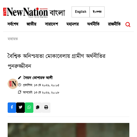
Skip
to
English
ই-পেপার
content
সর্বশেষ
জাতীয়
সারাদেশ
মহানগর
অর্থনীতি
রাজনীতি
আন্তর
মতামত
বৈশ্বিক অনিশ্চয়তা মোকাবেলায় গ্রামীণ অর্থনীতির
পুনরুজ্জীবন
সৈয়দ তোশারফ আলী
প্রকাশিত: ১৩ মে ২০২৬, ২০:০৫
আপডেট: ১৩ মে ২০২৬, ২০:০৮