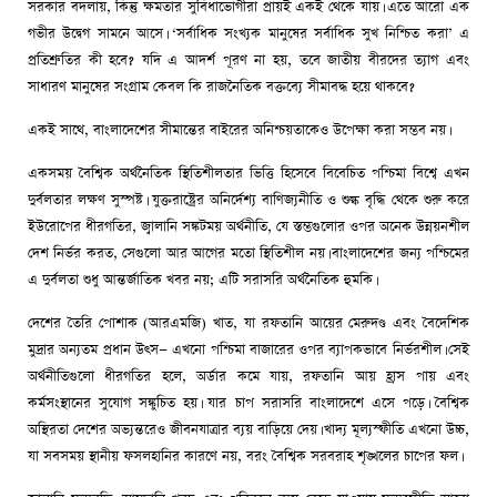
সরকার বদলায়, কিন্তু ক্ষমতার সুবিধাভোগীরা প্রায়ই একই থেকে যায়। এতে আরো এক
গভীর উদ্বেগ সামনে আসে। ‘সর্বাধিক সংখ্যক মানুষের সর্বাধিক সুখ নিশ্চিত করা’ এ
প্রতিশ্রুতির কী হবে? যদি এ আদর্শ পূরণ না হয়, তবে জাতীয় বীরদের ত্যাগ এবং
সাধারণ মানুষের সংগ্রাম কেবল কি রাজনৈতিক বক্তব্যে সীমাবদ্ধ হয়ে থাকবে?
একই সাথে, বাংলাদেশের সীমান্তের বাইরের অনিশ্চয়তাকেও উপেক্ষা করা সম্ভব নয়।
একসময় বৈশ্বিক অর্থনৈতিক স্থিতিশীলতার ভিত্তি হিসেবে বিবেচিত পশ্চিমা বিশ্বে এখন
দুর্বলতার লক্ষণ সুস্পষ্ট। যুক্তরাষ্ট্রের অনির্দেশ্য বাণিজ্যনীতি ও শুল্ক বৃদ্ধি থেকে শুরু করে
ইউরোপের ধীরগতির, জ্বালানি সঙ্কটময় অর্থনীতি, যে স্তম্ভগুলোর ওপর অনেক উন্নয়নশীল
দেশ নির্ভর করত, সেগুলো আর আগের মতো স্থিতিশীল নয়। বাংলাদেশের জন্য পশ্চিমের
এ দুর্বলতা শুধু আন্তর্জাতিক খবর নয়; এটি সরাসরি অর্থনৈতিক হুমকি।
দেশের তৈরি পোশাক (আরএমজি) খাত, যা রফতানি আয়ের মেরুদণ্ড এবং বৈদেশিক
মুদ্রার অন্যতম প্রধান উৎস— এখনো পশ্চিমা বাজারের ওপর ব্যাপকভাবে নির্ভরশীল। সেই
অর্থনীতিগুলো ধীরগতির হলে, অর্ডার কমে যায়, রফতানি আয় হ্রাস পায় এবং
কর্মসংস্থানের সুযোগ সঙ্কুচিত হয়। যার চাপ সরাসরি বাংলাদেশে এসে পড়ে। বৈশ্বিক
অস্থিরতা দেশের অভ্যন্তরেও জীবনযাত্রার ব্যয় বাড়িয়ে দেয়। খাদ্য মূল্যস্ফীতি এখনো উচ্চ,
যা সবসময় স্থানীয় ফসলহানির কারণে নয়, বরং বৈশ্বিক সরবরাহ শৃঙ্খলের চাপের ফল।