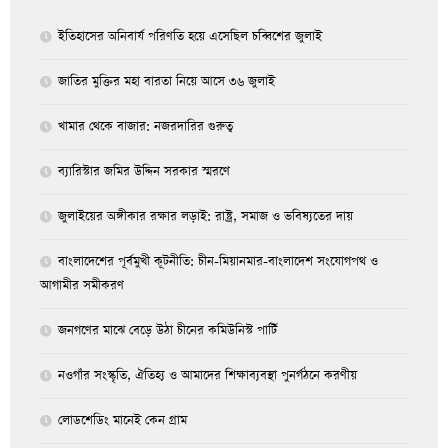
ইতিহাসের অনিবার্য পরিণতি হয়ে এসেছিল চব্বিশের জুলাই
জাতির মুক্তির মহা বারতা নিয়ে আসে ৩৬ জুলাই
খামার থেকে বাজার: নজরদারির গুরুত্ব
ব্যারিস্টার জমির উদ্দিন সরকার স্মরণে
জুলাইয়ের অঙ্গীকার রক্ষার লড়াই: রাষ্ট্র, সমাজ ও ভবিষ্যতের দায়
বাংলাদেশের পূর্বমুখী কূটনীতি: চীন-মিয়ানমার-বাংলাদেশ সংযোগপথ ও
আগামীর সমীকরণ
জনগণের মাঝে বেড়ে উঠা চীনের কমিউনিস্ট পার্টি
নওগাঁর সংস্কৃতি, ঐতিহ্য ও আমাদের শিক্ষাব্যবস্থা পুনর্গঠনে করণীয়
লোডশেডিং মানেই কেন গ্রাম