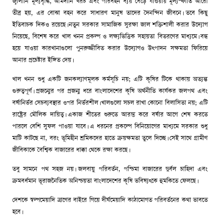
জ্বালানি মূল্যবৃদ্ধি, আমদানি খরচ এবং পরিবহন ব্যয় বেড়ে যাওয়ায় মূল্যস্ফীতি আরো
তীব্র হয়, এর বোঝা বহন করে সাধারণ মানুষ তাদের দৈনন্দিন জীবনে। তবে কিছু
ইতিবাচক দিকও রয়েছে। নতুন সরকার সামাজিক সুরক্ষা জাল শক্তিশালী করার উদ্যোগ
নিয়েছে, বিশেষ করে খাল খনন প্রকল্প ও লক্ষ্যভিত্তিক সহায়তা বিতরণের মাধ্যমে। বন্ধ
হয়ে যাওয়া কারখানাগুলো পুনরুজ্জীবিত করার উদ্যোগও উৎপাদন সক্ষমতা ফিরিয়ে
আনার প্রচেষ্টার ইঙ্গিত দেয়।
খাল খনন শুধু একটি জনকল্যাণমূলক কর্মসূচি নয়; এটি কৃষির টিকে থাকায় অত্যন্ত
গুরুত্বপূর্ণ। প্রজন্মের পর প্রজন্ম ধরে বাংলাদেশের কৃষি অর্থনীতি কার্যকর জলপথ এবং
বর্ষানির্ভর সেচব্যবস্থার ওপর নির্ভরশীল। খালগুলো সচল রাখা কোনো বিলাসিতা নয়; এটি
রাষ্ট্রের মৌলিক দায়িত্ব। একাজ শীতের শুরুতে আরম্ভ করে বর্ষার আগে শেষ করতে
পারলে বেশি সুফল পাওয়া যাবে। এ ধরনের প্রকল্পে বিনিয়োগের মাধ্যমে সরকার শুধু
মাটি কাটছে না, বরং ভূমিহীন শ্রমিকদের হাতে ক্রয়ক্ষমতা তুলে দিচ্ছে। সেই সাথে গ্রামীণ
জীবিকাকে বৈশ্বিক বাজারের ধাক্কা থেকে রক্ষা করছে।
তবু সামনে পথ সহজ নয়। জলবায়ু পরিবর্তন, পশ্চিমা বাজারের দুর্বল চাহিদা এবং
ক্রমবর্ধমান ভূরাজনৈতিক অনিশ্চয়তা বাংলাদেশের কৃষি ভবিষ্যৎকে হুমকিতে ফেলছে।
দেশকে স্বল্পমেয়াদি ত্রাণের বাইরে গিয়ে দীর্ঘমেয়াদি কাঠামোগত পরিবর্তনের কথা ভাবতে
হবে।