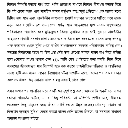
বিরোধ নিষ্পত্তি করতে ব্যর্থ হয়ে, শক্তি প্রয়োগের মাধ্যমে বিরোধ মীমাংসা করতে গিয়ে
বিপর্যয় ডেকে আনে পাক সামরিক শাসন কর্তৃপক্ষ। স্বতঃস্ফূর্ত প্রতিরোধ এক মাসের মধ্যে
স্থিমিত হয়ে পড়ে এবং তাজউদ্দীন আহমদের প্রবাসী সরকার ভারতের মাটিতে বসে তাকে
নতুন করে সংগঠিত রূপ দেন। শেষ পর্যন্ত পাক আক্রমণের মুখে ভারত সম্মুখসমরে
পাকিস্তানকে পরাজিত করে মুক্তিযুদ্ধের বিজয় ত্বরান্বিত করে। সেই সুবাদে তাজউদ্দীন
আহমদের প্রবাসী সরকার ঢাকায় এসে তার কার্যক্রম শুরু করে। এক মাসের মধ্যে বঙ্গবন্ধু
পাক কারাগার থেকে মুক্তি পেয়ে স্বাধীন বাংলাদেশের সরকার পরিচালনার দায়িত্ব নেন।
সত্তরের নির্বাচনের আগে যা ছিল প্রশ্ন সেটা তার চোখের সামনে বাস্তব রূপ নিয়ে হাজির
হলো। সোনার বাংলা শ্মশান কেন (?), আমি সেই পোস্টারের কথা বলছি। দিনে দিনে
জনগণের জীবনযাত্রার মান নিম্নগামী হতে শুরু করলে রাজনীতিতে অস্থিরতা ও অস্বস্তিকর
অবস্থা সৃষ্টি হতে থাকল। অনেক বিয়োগান্ত ঘটনা সংঘটিত হলো, একের পর এক সরকার
বদলাতে থাকল কিন্তু সোনার বাংলার স্বপ্ন অধরাই থেকে গেল!
এসব দেখার পর স্বাভাবিকভাবে একটি গুরুত্বপূর্ণ প্রশ্ন ওঠে : আসলে কি জনজীবনে বাস্তব
কোনো পরিবর্তন ঘটেছে, না যা কিছু পরিবর্তন তা অধিপতি শ্রেণীর মধ্যে সীমাবদ্ধ
থেকেছে? কিছু মানুষের জন্য জীবন নাটকীয়ভাবে উন্নত হয়েছে। সৌভাগ্য, প্রভাব বা
বিদ্যমান ব্যবস্থার সুবিধা নেয়ার ক্ষমতা যাদের বেশি তাদের জীবনে, যা সবসময় সাধারণ
মানুষের নাগালের বাইরে।