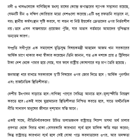
নদী ও খালগুলোকে বাণিজ্যিক মৎস্য চাষের কেন্দ্রে রূপান্তরের ব্যাপক সম্ভাবনা রয়েছে,
যেমনটি চীন ও দক্ষিণ কোরিয়ার মতো দেশগুলো করেছে। এটি শুধু রফতানি বাড়াবে না,
বরং স্থানীয় কর্মসংস্থান সৃষ্টি করবে, যা লন্ডন বা নিউ ইয়র্কের ক্রেতাদের ওপর নির্ভরশীল
নয়। তবে এসব বাস্তবায়নে প্রয়োজন পুঁজি, যার অভাব বর্তমানে আমাদের দুশ্চিন্তার
অন্যতম কারণ।
সম্প্রতি সখীপুরে এক সমাবেশে মুক্তিযুদ্ধ বিষয়কমন্ত্রী আহমেদ আজম খান সরকারের
আর্থিক চাপে থাকার কথা স্বীকার করেছেন। তিনি জানান, গত এক দশকে প্রায় ৫ ট্রিলিয়ন
টাকা দেশ থেকে পাচার হয়ে গেছে, যার ফলে রাষ্ট্রীয় কোষাগারে বড় চাপ তৈরি হয়েছে।
জনআস্থা ধরে রাখতে সরকারকে দু’টি বিষয়ের ওপর জোর দিতে হবে : আর্থিক পুনর্গঠন
এবং রাজনৈতিক স্থিতিশীলতা।
দেশীয় উৎপাদন বাড়াতে হবে। বাণিজ্য পণ্যের বৈচিত্র্য আনতে হবে। মূল্যস্ফীতি নিয়ন্ত্রণ
করতে হবে। একই সাথে মুদ্রামানের স্থিতিশীলতা নিশ্চিত করতে হবে, যাতে অর্থনৈতিক
নীতি সাধারণ মানুষের জীবনে দৃশ্যমান স্বস্তি আনে।
একই সাথে, নীতিনির্ধারকদের উচিত অলাভজনক রাষ্ট্রায়ত্ত শিল্পে অযথা অর্থ ঢালার
প্রবণতা থেকে বিরত থাকা। বেসরকারি কারখানা ব্যর্থ হলে মালিক ক্ষতি বহন করেন;
কিন্তু রাষ্ট্রায়ত্ত কারখানা ব্যর্থ হলে সেই বোঝা পড়ে করদাতাদের ওপর, আর অদক্ষতা