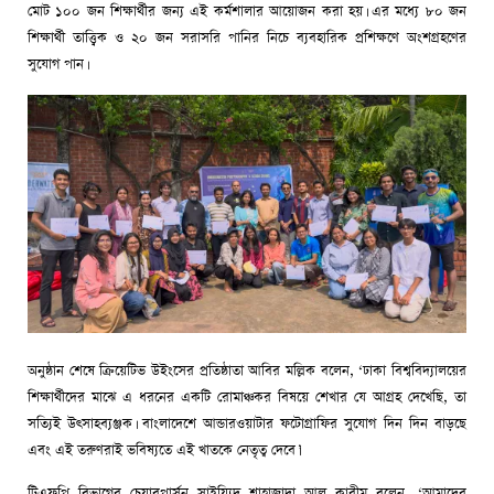
মোট ১০০ জন শিক্ষার্থীর জন্য এই কর্মশালার আয়োজন করা হয়। এর মধ্যে ৮০ জন
শিক্ষার্থী তাত্ত্বিক ও ২০ জন সরাসরি পানির নিচে ব্যবহারিক প্রশিক্ষণে অংশগ্রহণের
সুযোগ পান।
অনুষ্ঠান শেষে ক্রিয়েটিভ উইংসের প্রতিষ্ঠাতা আবির মল্লিক বলেন, ‘ঢাকা বিশ্ববিদ্যালয়ের
শিক্ষার্থীদের মাঝে এ ধরনের একটি রোমাঞ্চকর বিষয়ে শেখার যে আগ্রহ দেখেছি, তা
সত্যিই উৎসাহব্যঞ্জক। বাংলাদেশে আন্ডারওয়াটার ফটোগ্রাফির সুযোগ দিন দিন বাড়ছে
এবং এই তরুণরাই ভবিষ্যতে এই খাতকে নেতৃত্ব দেবে।’
টিএফপি বিভাগের চেয়ারপার্সন সাইয়্যিদ শাহাজাদা আল কারীম বলেন, ‘আমাদের