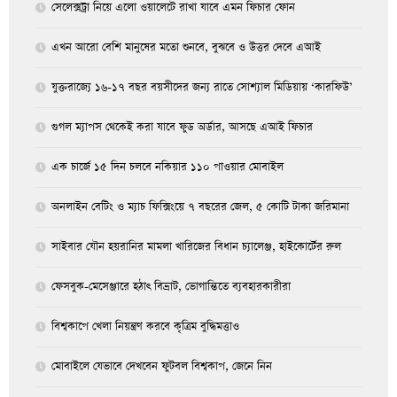
সেলেক্সট্রা নিয়ে এলো ওয়ালেটে রাখা যাবে এমন ফিচার ফোন
এখন আরো বেশি মানুষের মতো শুনবে, বুঝবে ও উত্তর দেবে এআই
যুক্তরাজ্যে ১৬-১৭ বছর বয়সীদের জন্য রাতে সোশ্যাল মিডিয়ায় ‘কারফিউ’
গুগল ম্যাপস থেকেই করা যাবে ফুড অর্ডার, আসছে এআই ফিচার
এক চার্জে ১৫ দিন চলবে নকিয়ার ১১০ পাওয়ার মোবাইল
অনলাইন বেটিং ও ম্যাচ ফিক্সিংয়ে ৭ বছরের জেল, ৫ কোটি টাকা জরিমানা
সাইবার যৌন হয়রানির মামলা খারিজের বিধান চ্যালেঞ্জ, হাইকোর্টের রুল
ফেসবুক-মেসেঞ্জারে হঠাৎ বিভ্রাট, ভোগান্তিতে ব্যবহারকারীরা
বিশ্বকাপে খেলা নিয়ন্ত্রণ করবে কৃত্রিম বুদ্ধিমত্তাও
মোবাইলে যেভাবে দেখবেন ফুটবল বিশ্বকাপ, জেনে নিন