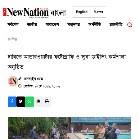
Skip
to
English
ই-পেপার
content
সর্বশেষ
জাতীয়
সারাদেশ
মহানগর
অর্থনীতি
রাজনীতি
আন্তর
ই-বিজ
ঢাবিতে আন্ডারওয়াটার ফটোগ্রাফি ও স্কুবা ডাইভিং কর্মশালা
অনুষ্ঠিত
অনলাইন ডেস্ক
প্রকাশিত: ১৩ মে ২০২৬, ২০:২৬