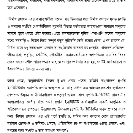
পরিকল্পনাবিদ, নগরবিদ, নগর নকশাবিদ, পরিবেশবিদ এবং প্রকৌশলীরা এতে অতিথি
হয়ে এসেছেন।
‘নির্মাণ রসায়ন’-এর কলাকুশলীরা বলেন, গত তিনবছর ধরে নির্মাণ রসায়ন মূলত স্থপতি
ও অন্যান্য সংশ্লিষ্ট পেশাজীবিদের দূরদর্শী চিন্তার গভীরতার জায়গাগুলো সাধারণ মানুষের
সামনে তুলে ধরতে চেষ্টা করেছে। এতে জনসচেতনতা বৃদ্ধির পাশাপাশি অনেক মানুষের
মধ্যে ঘরবাড়ি ও নির্মাণ নিয়ে সম্পূর্ণ নতুন দৃষ্টিভঙ্গি তৈরি হয়েছে। তারা এখন জানেন যে,
নির্মাণ মানে শুধু কতোগুলো দেয়াল বা কংক্রিটের আবরণ নয়। প্রকৃতি, পরিবেশ-প্রতিবেশ,
জীবনযাত্রা, প্রযুক্তি, অর্থনীতি, পৌরনীতি, সমাজ-কাঠামোর অগ্রগতিসহ নানাবিধ বিষয়
ভেবে সংবেদনশীল পরিকল্পনার মাধ্যমে যে প্রকল্প তৈরি করা হয়, সেটিই কার্যকারিতা ও
উপযোগিতার বিচারে অনন্য হয়।
জানা গেছে, অনুষ্ঠানটির সিজন টু-এর প্রথম পর্বের অতিথি বাংলাদেশ স্থপতি
ইনস্টিটিউটের সভাপতি স্থপতি অধ্যাপক ড. আবু সাঈদ এম আহমেদ। দেশের স্থপতিদের
পেশাগত উন্নয়ন ও নীতিনির্ধারণে গুরুত্বপূর্ণ ভূমিকা রাখে স্থপতি ইনস্টিটিউট। রাজধানীর
আগারগাঁওয়ে দেশীয় ধাঁচে তৈরি স্থপতি ইনস্টিটিউট কার্যালয়টিও একটি আধুনিক ও
পরিবেশবান্ধব স্থাপত্যের উল্লেখযোগ্য উদাহরণ। স্থপতি ইনস্টিটিউটের সবুজ প্রাঙ্গনে ধারণ
করা ‘নির্মাণ রসায়ন’-এর এই পর্বে স্থপতি ড. সাঈদ কথা বলবেন দেশে স্থাপত্যচর্চার
বর্তমান প্রেক্ষাপট ও ভবিষ্যৎ প্রসঙ্গে; ঐতিহাসিক স্থাপনা সংরক্ষণের গুরুত্ব প্রসঙ্গে, এবং
নগরের নানা সংকট ও তার সমাধান সম্পর্কে।