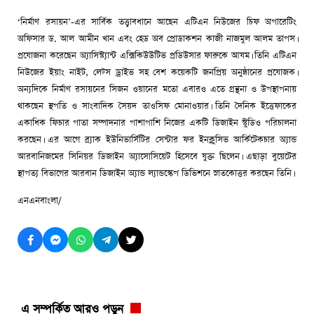
‘নির্মাণ রসায়ন’-এর সার্বিক তত্ত্বাবধানে আছেন এটিএন নিউজের চিফ অপারেটিং
অফিসার ড. আল আমীন খান এবং হেড অব প্রোডাকশন কাজী নাজমুল আলম তাপস।
প্রযোজনা করেছেন অ্যাসিস্ট্যান্ট এক্সিকিউউটিভ প্রডিউসার ফারুকে আযম। তিনি এটিএন
নিউজের ইয়াং নাইট, লেট্স ড্রাইভ সহ বেশ কয়েকটি জনপ্রিয় অনুষ্ঠানের প্রযোজক।
অন্যদিকে নির্মাণ রসায়নের সিজন ওয়ানের মতো এবারও এতে গ্রন্থনা ও উপস্থাপনায়
থাকছেন স্থপতি ও সাংবাদিক সৈয়দ তাওসিফ মোনাওয়ার। তিনি দৈনিক ইত্তেফাকের
একাধিক ফিচার পাতা সম্পাদনার পাশাপাশি নিজের একটি ডিজাইন স্টুডিও পরিচালনা
করছেন। এর আগে ব্র্যাক ইউনিভার্সিটির সেন্টার ফর ইনক্লুসিভ আর্কিটেকচার অ্যান্ড
আরবানিজমের সিনিয়র ডিজাইন অ্যাসোসিয়েট হিসেবে যুক্ত ছিলেন। এছাড়া বুয়েটের
স্থাপত্য বিভাগের আরবান ডিজাইন অ্যান্ড ল্যান্ডস্কেপ ডিভিশনে স্নাতকোত্তর করছেন তিনি।
এনএনবাংলা/
এ সম্পর্কিত আরও পড়ুন