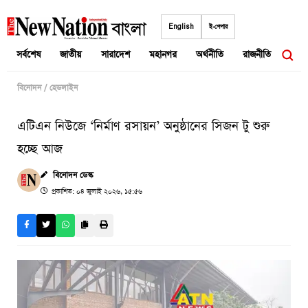
Skip
to
English
ই-পেপার
content
সর্বশেষ
জাতীয়
সারাদেশ
মহানগর
অর্থনীতি
রাজনীতি
আন্তর
বিনোদন
/
হেডলাইন
এটিএন নিউজে ‘নির্মাণ রসায়ন’ অনুষ্ঠানের সিজন টু শুরু
হচ্ছে আজ
বিনোদন ডেস্ক
প্রকাশিত: ০৪ জুলাই ২০২৬, ১৫:৫৬