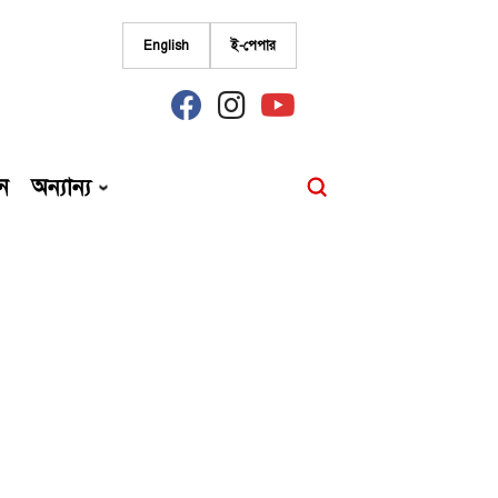
English
ই-পেপার
fab
fab
fab
fa-
fa-
fa-
facebook
instagram
youtube
ন
অন্যান্য