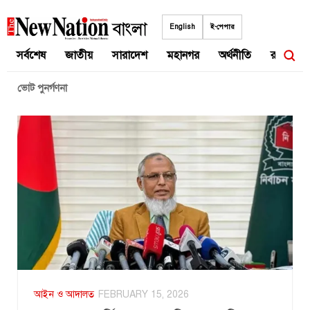
Skip
to
English
ই-পেপার
content
সর্বশেষ
জাতীয়
সারাদেশ
মহানগর
অর্থনীতি
রাজনীতি
ভোট পুনর্গণনা
আইন ও আদালত
FEBRUARY 15, 2026