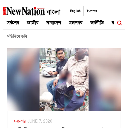
Skip
to
English
ই-পেপার
content
সর্বশেষ
জাতীয়
সারাদেশ
মহানগর
অর্থনীতি
রাজনীতি
মতিঝিলে গুলি
মহানগর
JUNE 7, 2026