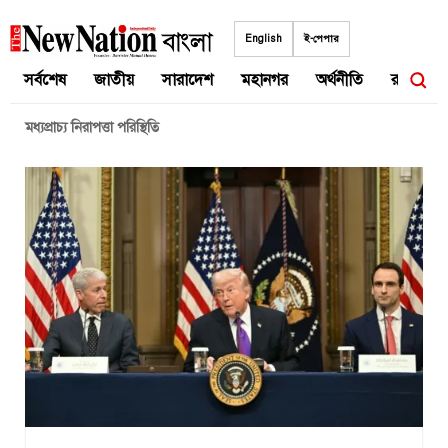
Skip
to
English
ই-পেপার
content
সর্বশেষ
জাতীয়
সারাদেশ
মহানগর
অর্থনীতি
রাজনীতি
মধ্যপ্রাচ্য নিরাপত্তা পরিস্থিতি