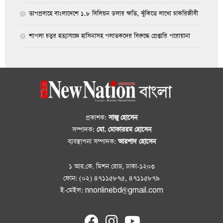
তাপপ্রবাহে বাংলাদেশে ১.৮ বিলিয়ন ডলার ক্ষতি, ঝুঁকিতে লাখো চাকরিজীবী
শাপলা চত্বর হত্যাযজ্ঞে হাসিনাসহ পলাতকদের বিরুদ্ধে গ্রেপ্তারি পরোয়ানা
প্রকাশক:
সাজু হোসেন
সম্পাদক:
মো. মোকাররম হোসেন
ব্যবস্থাপনা সম্পাদক:
আরশাদ হোসেন
১ আর.কে. মিশন রোড, ঢাকা-১২০৩
ফোন: (০২) ৪৭১১৫৮৭৫, ৪৭১১৫৮৭৯
ই-মেইল: nnonlinebd@gmail.com
fab
fab
fab