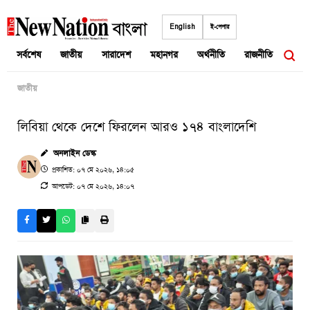
Skip
to
English
ই-পেপার
content
সর্বশেষ
জাতীয়
সারাদেশ
মহানগর
অর্থনীতি
রাজনীতি
আন্তর
জাতীয়
লিবিয়া থেকে দেশে ফিরলেন আরও ১৭৪ বাংলাদেশি
অনলাইন ডেস্ক
প্রকাশিত: ০৭ মে ২০২৬, ১৪:০৫
আপডেট: ০৭ মে ২০২৬, ১৪:০৭