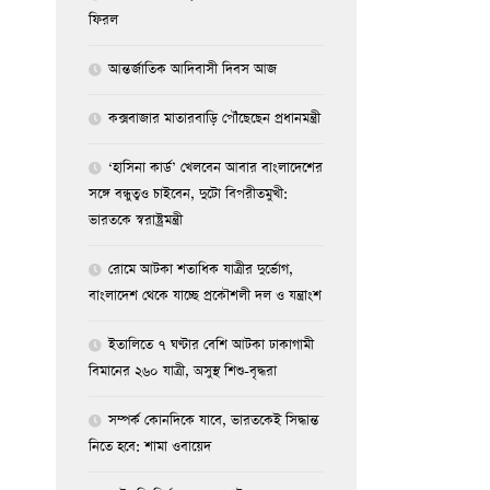
ফিরল
আন্তর্জাতিক আদিবাসী দিবস আজ
কক্সবাজার মাতারবাড়ি পৌঁছেছেন প্রধানমন্ত্রী
‘হাসিনা কার্ড’ খেলবেন আবার বাংলাদেশের
সঙ্গে বন্ধুত্বও চাইবেন, দুটো বিপরীতমুখী:
ভারতকে স্বরাষ্ট্রমন্ত্রী
রোমে আটকা শতাধিক যাত্রীর দুর্ভোগ,
বাংলাদেশ থেকে যাচ্ছে প্রকৌশলী দল ও যন্ত্রাংশ
ইতালিতে ৭ ঘণ্টার বেশি আটকা ঢাকাগামী
বিমানের ২৬০ যাত্রী, অসুস্থ শিশু-বৃদ্ধরা
সম্পর্ক কোনদিকে যাবে, ভারতকেই সিদ্ধান্ত
নিতে হবে: শামা ওবায়েদ