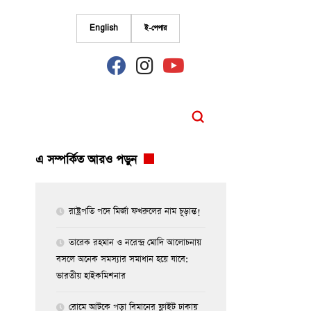
English
ই-পেপার
fab
fab
fab
fa-
fa-
fa-
facebook
instagram
youtube
এ সম্পর্কিত আরও পড়ুন
রাষ্ট্রপতি পদে মির্জা ফখরুলের নাম চূড়ান্ত!
তারেক রহমান ও নরেন্দ্র মোদি আলোচনায়
বসলে অনেক সমস্যার সমাধান হয়ে যাবে:
ভারতীয় হাইকমিশনার
রোমে আটকে পড়া বিমানের ফ্লাইট ঢাকায়