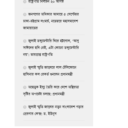
রাষ্ট্রপতি নির্বাচন ২০ আগস্ট
জনগণের অধিকার আদায়ে ৫ সেপ্টেম্বর
ঢাকা-চট্টগ্রাম লংমার্চ, নভেম্বরে মহাসমাবেশ
জামায়াতের
জুলাই ডকুমেন্টারি ঘিরে হট্টগোল, ‘আবু
সাঈদের ছবি নেই, এটা কোনো ডকুমেন্টারি
নয়’: ভারপ্রাপ্ত রাষ্ট্রপতি
জুলাই স্মৃতি জাদুঘরে লাল টেলিফোনে
হাসিনার কল রেকর্ড শুনলেন প্রধানমন্ত্রী
অহেতুক ইস্যু তৈরি করে দেশে অস্থিরতা
সৃষ্টির অপচেষ্টা চলছে: প্রধানমন্ত্রী
জুলাই স্মৃতি জাদুঘর নতুন বাংলাদেশ গড়ার
প্রেরণার কেন্দ্র: ড. ইউনূস