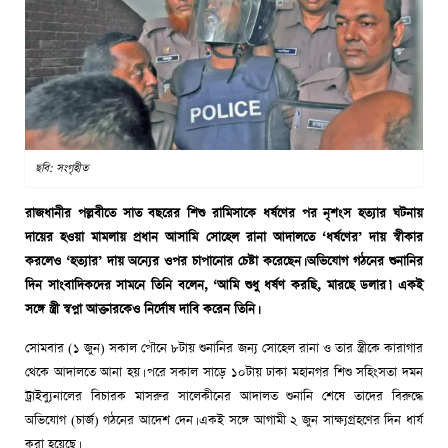
ছবি: সংগৃহীত
রাজধানীর পল্লবীতে সাত বছরের শিশু রামিসাকে ধর্ষণের পর নৃশংস হত্যার ঘটনায়
দায়ের হওয়া মামলায় প্রধান আসামি সোহেল রানা আদালতে ‘ধর্ষণের’ দায় স্বীকার
করলেও ‘হত্যার’ দায় অন্যের ওপর চাপানোর চেষ্টা করেছেন। অভিযোগ গঠনের শুনানির
দিন সাংবাদিকদের সামনে তিনি বলেন, ‘আমি শুধু ধর্ষণ করছি, মারছে ডলার।’ একই
সঙ্গে স্ত্রী স্বপ্না আক্তারকেও নির্দোষ দাবি করেন তিনি।
সোমবার (১ জুন) সকাল পৌনে ৮টায় শুনানির জন্য সোহেল রানা ও তার স্ত্রীকে কারাগার
থেকে আদালতে আনা হয়। পরে সকাল সাড়ে ১০টায় ঢাকা মহানগর শিশু সহিংসতা দমন
ট্রাইব্যুনালের বিচারক মাসরুর সালেকীনের আদালত শুনানি শেষে তাদের বিরুদ্ধে
অভিযোগ (চার্জ) গঠনের আদেশ দেন। একই সঙ্গে আগামী ২ জুন সাক্ষ্যগ্রহণের দিন ধার্য
করা হয়েছে।