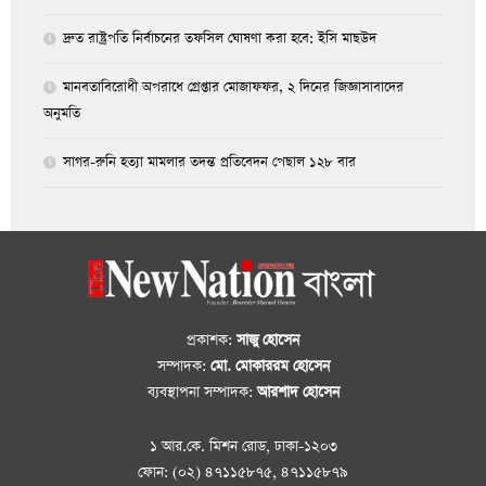
দ্রুত রাষ্ট্রপতি নির্বাচনের তফসিল ঘোষণা করা হবে: ইসি মাছউদ
মানবতাবিরোধী অপরাধে গ্রেপ্তার মোজাফফর, ২ দিনের জিজ্ঞাসাবাদের
অনুমতি
সাগর-রুনি হত্যা মামলার তদন্ত প্রতিবেদন পেছাল ১২৮ বার
প্রকাশক:
সাজু হোসেন
সম্পাদক:
মো. মোকাররম হোসেন
ব্যবস্থাপনা সম্পাদক:
আরশাদ হোসেন
১ আর.কে. মিশন রোড, ঢাকা-১২০৩
ফোন: (০২) ৪৭১১৫৮৭৫, ৪৭১১৫৮৭৯