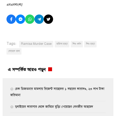
এনএনবাংলা/
Tags:
Ramisa Murder Case
রামিসা হত্যা
শিশু ধর্ষণ
শিশু হত্যা
সোহেল রানা
এ সম্পর্কিত আরও পড়ুন
চেক ডিজঅনার মামলায় রিজেন্ট সাহেদের ১ বছরের কারাদণ্ড, ২৩ লাখ টাকা
জরিমানা
দুবাইয়ের কারাগার থেকে জামিনে মুক্তি পেয়েছেন বেনজীর আহমেদ