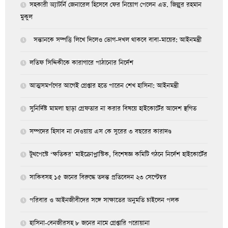
সহকারী অ্যাটর্নি জেনারেল হিসেবে ফের নিয়োগ পেলেন এড. জিল্লুর রহমান
মুকুল
সন্তানকে সম্পত্তি লিখে দিলেও ভোগ-দখল থাকবে বাবা-মায়ের: আইনমন্ত্রী
লতিফ সিদ্দিকীকে কারাগারে পাঠানোর নির্দেশ
আত্মসমর্পণের আগেই গ্রেপ্তার হতে পারেন শেখ হাসিনা: আইনমন্ত্রী
সুনির্দিষ্ট মামলা ছাড়া গ্রেফতার না করার বিষয়ে হাইকোর্টের আদেশ স্থগিত
সম্পদের হিসাব না দেওয়ায় এস কে সুরের ৩ বছরের কারাদণ্ড
টুথপেস্টে ‘ক্ষতিকর’ মাইক্রোপ্লাস্টিক, বিশেষজ্ঞ কমিটি গঠনে নির্দেশ হাইকোর্টের
সাকিবসহ ১৫ জনের বিরুদ্ধে তদন্ত প্রতিবেদন ২৩ সেপ্টেম্বর
পরিবার ও আইনজীবীদের সঙ্গে সাক্ষাতের অনুমতি চাইলেন পলক
হাসিনা-বেনজীরসহ ৮ জনের নামে গ্রেপ্তারি পরোয়ানা