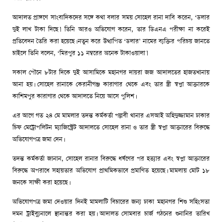
আদালত প্রাঙ্গণে সাংবাদিকদের সঙ্গে কথা বলার সময় সোহেল রানা দাবি করেন, ‘ডলার
দুই লাখ টাকা দিছে।’ তিনি আরও অভিযোগ করেন, তার ডিএনএ পরীক্ষা না করেই
প্রতিবেদন তৈরি করা হয়েছে। নতুন করে উত্থাপিত ‘ডলার’ নামের ব্যক্তির পরিচয় জানতে
চাইলে তিনি বলেন, ‘মিরপুর ১১ নম্বরের অনেক টাকাওয়ালা।’
সকাল পৌনে ৮টার দিকে দুই আসামিকে মহানগর দায়রা জজ আদালতের হাজতখানায়
আনা হয়। সোহেল রানাকে কেরানীগঞ্জ কারাগার থেকে এবং তার স্ত্রী স্বপ্না আক্তারকে
কাশিমপুর কারাগার থেকে আদালতে নিয়ে আসে পুলিশ।
এর আগে গত ২৪ মে মামলার তদন্ত কর্মকর্তা পল্লবী থানার এসআই অহিদুজ্জামান ঢাকার
চিফ মেট্রোপলিটন ম্যাজিস্ট্রেট আদালতে সোহেল রানা ও তার স্ত্রী স্বপ্না আক্তারের বিরুদ্ধে
অভিযোগপত্র জমা দেন।
তদন্ত কর্মকর্তা জানান, সোহেল রানার বিরুদ্ধে ধর্ষণের পর হত্যার এবং স্বপ্না আক্তারের
বিরুদ্ধে অপরাধে সহায়তার অভিযোগ প্রাথমিকভাবে প্রমাণিত হয়েছে। মামলায় মোট ১৮
জনকে সাক্ষী করা হয়েছে।
অভিযোগপত্র জমা দেওয়ার দিনই মামলাটি বিচারের জন্য ঢাকা মহানগর শিশু সহিংসতা
দমন ট্রাইব্যুনালে স্থানান্তর করা হয়। আদালত সোমবার চার্জ গঠনের শুনানির তারিখ