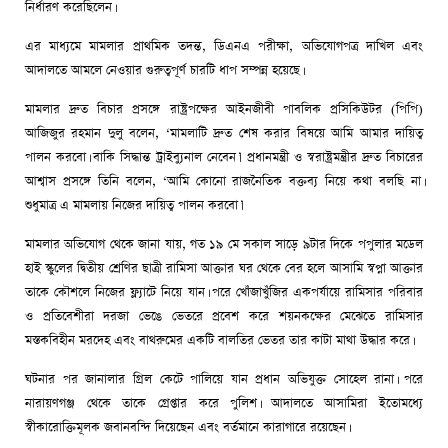
নির্ধারণ করেছিলেন।
এর মাধ্যমে মামলার প্রাথমিক তদন্ত, ডিএনএ পরীক্ষা, অভিযোগপত্র দাখিল এবং
আদালতে আমলে নেওয়ার গুরুত্বপূর্ণ চারটি ধাপ সম্পন্ন হয়েছে।
মামলার দ্রুত বিচার প্রসঙ্গে রাষ্ট্রপক্ষের আইনজীবী পাবলিক প্রসিকিউটর (পিপি)
আজিজুর রহমান দুলু বলেন, ‘মামলাটি দ্রুত শেষ করার বিষয়ে আমি আমার দায়িত্ব
পালন করবো। বাকি সিদ্ধান্ত ট্রাইব্যুনাল নেবেন।’ প্রধানমন্ত্রী ও স্বরাষ্ট্রমন্ত্রীর দ্রুত বিচারের
আশ্বাস প্রসঙ্গে তিনি বলেন, ‘আমি কোনো রাজনৈতিক বক্তব্য নিয়ে কথা বলছি না।
শুধুমাত্র এ মামলায় নিজের দায়িত্ব পালন করবো।’
মামলার অভিযোগ থেকে জানা যায়, গত ১৯ মে সকাল সাড়ে ৯টার দিকে পপুলার মডেল
হাই স্কুলের দ্বিতীয় শ্রেণির ছাত্রী রামিসা আক্তার ঘর থেকে বের হলে আসামি স্বপ্না আক্তার
তাকে কৌশলে নিজের ফ্ল্যাটে নিয়ে যান। পরে খোঁজাখুঁজির একপর্যায়ে রামিসার পরিবার
ও প্রতিবেশীরা দরজা ভেঙে ভেতরে প্রবেশ করে শয়নকক্ষের মেঝেতে রামিসার
মস্তকবিহীন মরদেহ এবং বাথরুমের একটি বালতির ভেতর তার কাটা মাথা উদ্ধার করে।
ঘটনার পর জানালার গ্রিল কেটে পালিয়ে যান প্রধান অভিযুক্ত সোহেল রানা। পরে
নারায়ণগঞ্জ থেকে তাকে গ্রেপ্তার করে পুলিশ। আদালতে আসামিরা ইতোমধ্যে
স্বীকারোক্তিমূলক জবানবন্দি দিয়েছেন এবং বর্তমানে কারাগারে রয়েছেন।