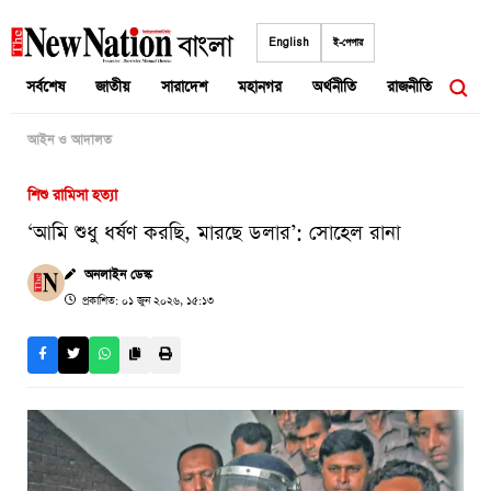
Skip
to
English
ই-পেপার
content
সর্বশেষ
জাতীয়
সারাদেশ
মহানগর
অর্থনীতি
রাজনীতি
আন্তর
আইন ও আদালত
শিশু রামিসা হত্যা
‘আমি শুধু ধর্ষণ করছি, মারছে ডলার’: সোহেল রানা
অনলাইন ডেস্ক
প্রকাশিত: ০১ জুন ২০২৬, ১৫:১৩