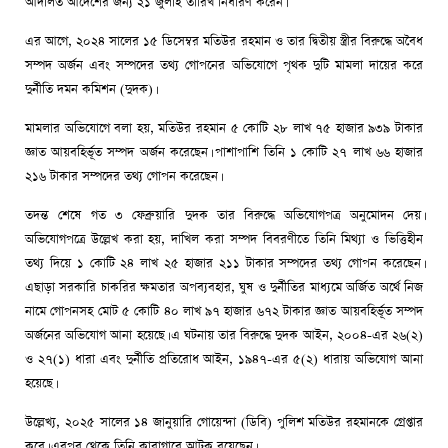
আদালত আদেশের জন্য ২১ জুলাই তারিখ নির্ধারণ করেন।
এর আগে, ২০২৪ সালের ১৫ ডিসেম্বর মতিউর রহমান ও তার দ্বিতীয় স্ত্রীর বিরুদ্ধে অবৈধ
সম্পদ অর্জন এবং সম্পদের তথ্য গোপনের অভিযোগে পৃথক দুটি মামলা দায়ের করে
দুর্নীতি দমন কমিশন (দুদক)।
মামলার অভিযোগে বলা হয়, মতিউর রহমান ৫ কোটি ২৮ লাখ ৭৫ হাজার ৯৩৯ টাকার
জ্ঞাত আয়বহির্ভূত সম্পদ অর্জন করেছেন। পাশাপাশি তিনি ১ কোটি ২৭ লাখ ৬৬ হাজার
২১৬ টাকার সম্পদের তথ্য গোপন করেছেন।
তদন্ত শেষে গত ৩ ফেব্রুয়ারি দুদক তার বিরুদ্ধে অভিযোগপত্র অনুমোদন দেয়।
অভিযোগপত্রে উল্লেখ করা হয়, দাখিল করা সম্পদ বিবরণীতে তিনি মিথ্যা ও ভিত্তিহীন
তথ্য দিয়ে ১ কোটি ২৪ লাখ ২৫ হাজার ২১১ টাকার সম্পদের তথ্য গোপন করেছেন।
এছাড়া সরকারি চাকরির ক্ষমতার অপব্যবহার, ঘুষ ও দুর্নীতির মাধ্যমে অর্জিত অর্থে নিজ
নামে গোপনসহ মোট ৫ কোটি ৪০ লাখ ৯৭ হাজার ৬৭২ টাকার জ্ঞাত আয়বহির্ভূত সম্পদ
অর্জনের অভিযোগ আনা হয়েছে। এ ঘটনায় তার বিরুদ্ধে দুদক আইন, ২০০৪-এর ২৬(২)
ও ২৭(১) ধারা এবং দুর্নীতি প্রতিরোধ আইন, ১৯৪৭-এর ৫(২) ধারায় অভিযোগ আনা
হয়েছে।
উল্লেখ্য, ২০২৫ সালের ১৪ জানুয়ারি গোয়েন্দা (ডিবি) পুলিশ মতিউর রহমানকে গ্রেপ্তার
করে। এরপর থেকে তিনি কারাগারে আটক রয়েছেন।