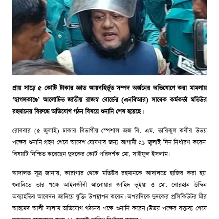
প্রায় সাড়ে ৫ কোটি টাকার জ্ঞাত আয়বহির্ভূত সম্পদ অর্জনের অভিযোগে করা মামলায়
‘ছাগলকাণ্ডে’ আলোচিত জাতীয় রাজস্ব বোর্ডের (এনবিআর) সাবেক কর্মকর্তা মতিউর
রহমানের বিরুদ্ধে অভিযোগ গঠন বিষয়ে শুনানি শেষ হয়েছে।
রোববার (৫ জুলাই) ঢাকার বিভাগীয় স্পেশাল জজ বি. এম. তারিকুল কবীর উভয়
পক্ষের শুনানি গ্রহণ শেষে আদেশ ঘোষণার জন্য আগামী ২১ জুলাই দিন নির্ধারণ করেন।
বিষয়টি নিশ্চিত করেছেন দুদকের কোর্ট পরিদর্শক মো. সাইফুল ইসলাম।
আদালত সূত্র জানায়, কারাগার থেকে মতিউর রহমানকে আদালতে হাজির করা হয়।
শুনানিতে তার পক্ষে আইনজীবী আনোয়ার জাহিদ ভূইয়া ও মো. বোরহান উদ্দিন
অব্যাহতির আবেদন জানিয়ে যুক্তি উপস্থাপন করেন। অপরদিকে দুদকের প্রসিকিউটর মীর
আহমেদ আলী সালাম অভিযোগ গঠনের পক্ষে শুনানি করেন। উভয় পক্ষের বক্তব্য শেষে