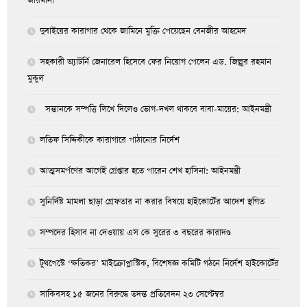
জরিমানা
দুবাইয়ের কারাগার থেকে জামিনে মুক্তি পেয়েছেন বেনজীর আহমেদ
সহকারী অ্যাটর্নি জেনারেল হিসেবে ফের নিয়োগ পেলেন এড. জিল্লুর রহমান
মুকুল
সন্তানকে সম্পত্তি লিখে দিলেও ভোগ-দখল থাকবে বাবা-মায়ের: আইনমন্ত্রী
লতিফ সিদ্দিকীকে কারাগারে পাঠানোর নির্দেশ
আত্মসমর্পণের আগেই গ্রেপ্তার হতে পারেন শেখ হাসিনা: আইনমন্ত্রী
সুনির্দিষ্ট মামলা ছাড়া গ্রেফতার না করার বিষয়ে হাইকোর্টের আদেশ স্থগিত
সম্পদের হিসাব না দেওয়ায় এস কে সুরের ৩ বছরের কারাদণ্ড
টুথপেস্টে ‘ক্ষতিকর’ মাইক্রোপ্লাস্টিক, বিশেষজ্ঞ কমিটি গঠনে নির্দেশ হাইকোর্টের
সাকিবসহ ১৫ জনের বিরুদ্ধে তদন্ত প্রতিবেদন ২৩ সেপ্টেম্বর