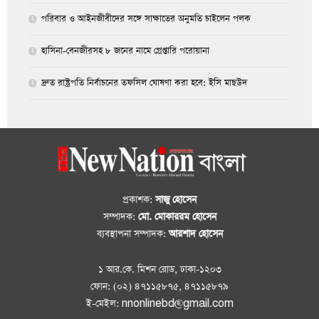
পরিবার ও আইনজীবীদের সঙ্গে সাক্ষাতের অনুমতি চাইলেন পলক
হাসিনা-বেনজীরসহ ৮ জনের নামে গ্রেপ্তারি পরোয়ানা
দ্রুত রাষ্ট্রপতি নির্বাচনের তফসিল ঘোষণা করা হবে: ইসি মাছউদ
প্রকাশক:
সাজু হোসেন
সম্পাদক:
মো. মোকাররম হোসেন
ব্যবস্থাপনা সম্পাদক:
আরশাদ হোসেন
১ আর.কে. মিশন রোড, ঢাকা-১২০৩
ফোন: (০২) ৪৭১১৫৮৭৫, ৪৭১১৫৮৭৯
ই-মেইল: nnonlinebd@gmail.com