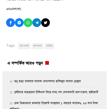
এনএনবাংলা/
Tags:
চার্জ শুনানি
ছাগলকাণ্ড
মতিউর
এ সম্পর্কিত আরও পড়ুন
তনু হত্যা মামলায় সাবেক সেনাসদস্য হাফিজুর আবার গ্রেপ্তা‌র
দুর্ঘটনায় আহতদের চিকিৎসা দিতে বাধ্য সব বেসরকারি হাসপাতাল: হাইকোর্ট
চেক ডিজঅনার মামলায় রিজেন্ট সাহেদের ১ বছরের কারাদণ্ড, ২৩ লাখ টাকা