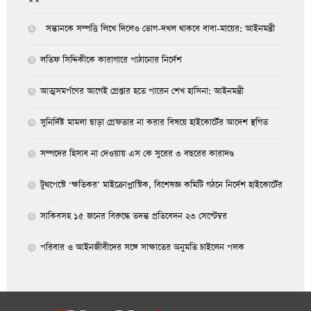
সন্তানকে সম্পত্তি লিখে দিলেও ভোগ-দখল থাকবে বাবা-মায়ের: আইনমন্ত্রী
লতিফ সিদ্দিকীকে কারাগারে পাঠানোর নির্দেশ
আত্মসমর্পণের আগেই গ্রেপ্তার হতে পারেন শেখ হাসিনা: আইনমন্ত্রী
সুনির্দিষ্ট মামলা ছাড়া গ্রেফতার না করার বিষয়ে হাইকোর্টের আদেশ স্থগিত
সম্পদের হিসাব না দেওয়ায় এস কে সুরের ৩ বছরের কারাদণ্ড
টুথপেস্টে ‘ক্ষতিকর’ মাইক্রোপ্লাস্টিক, বিশেষজ্ঞ কমিটি গঠনে নির্দেশ হাইকোর্টের
সাকিবসহ ১৫ জনের বিরুদ্ধে তদন্ত প্রতিবেদন ২৩ সেপ্টেম্বর
পরিবার ও আইনজীবীদের সঙ্গে সাক্ষাতের অনুমতি চাইলেন পলক