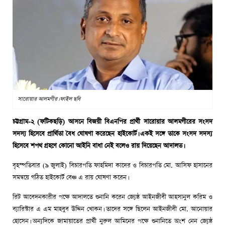
সারোয়ার আলমগীর। ফাইল ছবি
চট্টগ্রাম-২ (ফটিকছড়ি) আসনে বিজয়ী বিএনপির প্রার্থী সারোয়ার আলমগীরের সংসদ
সদস্য হিসেবে প্রার্থিতা বৈধ ঘোষণা করেছেন হাইকোর্ট। একই সঙ্গে তাকে সংসদ সদস্য
হিসেবে শপথ গ্রহণে কোনো আইনি বাধা নেই বলেও রায় দিয়েছেন আদালত।
বৃহস্পতিবার (৯ জুলাই) বিচারপতি ফাহমিদা কাদের ও বিচারপতি মো. আসিফ হাসানের
সমন্বয়ে গঠিত হাইকোর্ট বেঞ্চ এ রায় ঘোষণা করেন।
রিট আবেদনকারীর পক্ষে আদালতে শুনানি করেন জ্যেষ্ঠ আইনজীবী আহসানুল করিম ও
ব্যারিস্টার এ এম মাহবুব উদ্দিন খোকন। তাদের সঙ্গে ছিলেন আইনজীবী মো. আনোয়ার
হোসেন। অন্যদিকে জামায়াতের প্রার্থী নুরুল আমিনের পক্ষে শুনানিতে অংশ নেন জ্যেষ্ঠ