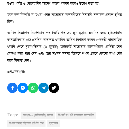
হওয়া পর্যন্ত ৩ ফেব্রুয়ারির আদেশ বহাল থাকবে বলেও উল্লেখ করা হয়।
ফলে রুল নিষ্পত্তি না হওয়া পর্যন্ত সারোয়ার আলমগীরের নির্বাচনি ফলাফল প্রকাশ স্থগিত
ছিল।
আপিল বিভাগের নির্দেশনার পর রিটটি গত ২১ জুন চূড়ান্ত শুনানির জন্য হাইকোর্টের
কার্যতালিকায় ওঠে। সেদিন আদালত শুনানির তারিখ নির্ধারণ করেন। পরবর্তী ধারাবাহিক
শুনানি শেষে বৃহস্পতিবার (৯ জুলাই) হাইকোর্ট সারোয়ার আলমগীরের প্রার্থিতা বৈধ
ঘোষণা করে রায় দেন এবং তার সংসদ সদস্য হিসেবে শপথ গ্রহণে কোনো বাধা নেই
বলে সিদ্ধান্ত দেন।
এনএনবাংলা/
Tags:
চট্টগ্রাম-২ (ফটিকছড়ি) আসন
বিএনপির প্রার্থী সারোয়ার আলমগীর
সংসদ সদস্য হিসেবে প্রার্থিতা বৈধ
হাইকোর্ট