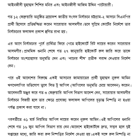
আইনজীবী মুহাম্মদ শিশির মনির এবং আইনজীবী আজিম উদ্দিন পাটোয়ারী।
গত ১২ ফেব্রুয়ারি অনুষ্ঠিত ত্রয়োদশ জাতীয় সংসদ নির্বাচনে চট্টগ্রাম-২ আসনে বিএনপির
প্রার্থী হিসেবে প্রতিদ্বন্দ্বিতা করেন সারোয়ার আলমগীর। তবে সুপ্রিম কোর্টের নির্দেশে তার
নির্বাচনের ফলাফল প্রকাশ স্থগিত রাখা হয়।
এর আগে নির্বাচনের পূর্বে প্রার্থিতা ফিরে পেতে হাইকোর্টে রিট দায়ের করেন সারোয়ার
আলমগীর। প্রাথমিক শুনানি শেষে গত ২৭ জানুয়ারি হাইকোর্ট রুল জারি করে তাকে
নির্বাচনে অংশগ্রহণের অনুমতি দেন এবং ‘ধানের শীষ’ প্রতীক বরাদ্দ দেওয়ার নির্দেশ
দেন।
পরে ওই আদেশের বিরুদ্ধে একই আসনের জামায়াতের প্রার্থী মুহাম্মদ নুরুল আমিন
ঋণখেলাপির অভিযোগ তুলে লিভ টু আপিল (আপিলের অনুমতি চেয়ে আবেদন) করেন।
আবেদনটি মঞ্জুর করে গত ৩ ফেব্রুয়ারি আপিল বিভাগ আদেশ দেন, সারোয়ার আলমগীর
নির্বাচনে বিজয়ী হলে তার ক্ষেত্রে প্রযোজ্য ফলাফল আপিলের চূড়ান্ত নিষ্পত্তি না হওয়া
পর্যন্ত প্রকাশ করা যাবে না।
পরবর্তীতে ৩১ মার্চ নিয়মিত আপিল দায়ের করেন নুরুল আমিন। ওই আপিলের শুনানি
শেষে গত ১৬ জুন আপিল বিভাগ রায় দেন। আদেশে হাইকোর্টকে দ্রুত, সম্ভব হলে দুই
সপ্তাহের মধ্যে, জারি করা রুল নিষ্পত্তির নির্দেশ দেওয়া হয়। একই সঙ্গে রুল নিষ্পত্তি না