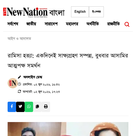
Skip
to
English
ই-পেপার
content
সর্বশেষ
জাতীয়
সারাদেশ
মহানগর
অর্থনীতি
রাজনীতি
আন্তর
আইন ও আদালত
রামিসা হত্যা: একদিনেই সাক্ষ্যগ্রহণ সম্পন্ন, বুধবার আসামির
আত্মপক্ষ সমর্থন
অনলাইন ডেস্ক
প্রকাশিত: ০২ জুন ২০২৬, ১৬:৪২
আপডেট: ০২ জুন ২০২৬, ১৭:২৩