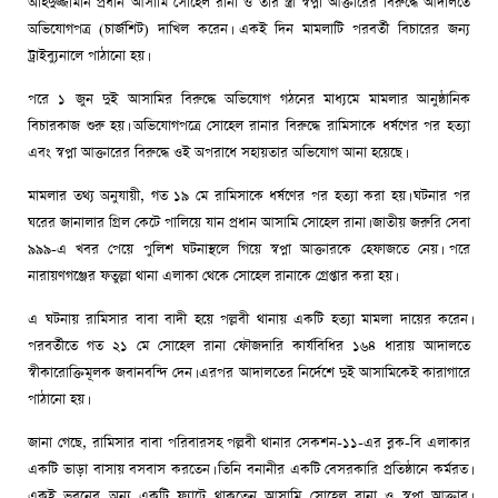
অহিদুজ্জামান প্রধান আসামি সোহেল রানা ও তার স্ত্রী স্বপ্না আক্তারের বিরুদ্ধে আদালতে
অভিযোগপত্র (চার্জশিট) দাখিল করেন। একই দিন মামলাটি পরবর্তী বিচারের জন্য
ট্রাইব্যুনালে পাঠানো হয়।
পরে ১ জুন দুই আসামির বিরুদ্ধে অভিযোগ গঠনের মাধ্যমে মামলার আনুষ্ঠানিক
বিচারকাজ শুরু হয়। অভিযোগপত্রে সোহেল রানার বিরুদ্ধে রামিসাকে ধর্ষণের পর হত্যা
এবং স্বপ্না আক্তারের বিরুদ্ধে ওই অপরাধে সহায়তার অভিযোগ আনা হয়েছে।
মামলার তথ্য অনুযায়ী, গত ১৯ মে রামিসাকে ধর্ষণের পর হত্যা করা হয়। ঘটনার পর
ঘরের জানালার গ্রিল কেটে পালিয়ে যান প্রধান আসামি সোহেল রানা। জাতীয় জরুরি সেবা
৯৯৯-এ খবর পেয়ে পুলিশ ঘটনাস্থলে গিয়ে স্বপ্না আক্তারকে হেফাজতে নেয়। পরে
নারায়ণগঞ্জের ফতুল্লা থানা এলাকা থেকে সোহেল রানাকে গ্রেপ্তার করা হয়।
এ ঘটনায় রামিসার বাবা বাদী হয়ে পল্লবী থানায় একটি হত্যা মামলা দায়ের করেন।
পরবর্তীতে গত ২১ মে সোহেল রানা ফৌজদারি কার্যবিধির ১৬৪ ধারায় আদালতে
স্বীকারোক্তিমূলক জবানবন্দি দেন। এরপর আদালতের নির্দেশে দুই আসামিকেই কারাগারে
পাঠানো হয়।
জানা গেছে, রামিসার বাবা পরিবারসহ পল্লবী থানার সেকশন-১১-এর ব্লক-বি এলাকার
একটি ভাড়া বাসায় বসবাস করতেন। তিনি বনানীর একটি বেসরকারি প্রতিষ্ঠানে কর্মরত।
একই ভবনের অন্য একটি ফ্ল্যাটে থাকতেন আসামি সোহেল রানা ও স্বপ্না আক্তার।