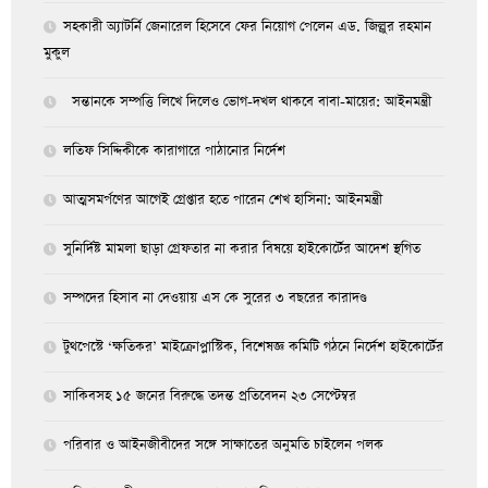
সহকারী অ্যাটর্নি জেনারেল হিসেবে ফের নিয়োগ পেলেন এড. জিল্লুর রহমান
মুকুল
সন্তানকে সম্পত্তি লিখে দিলেও ভোগ-দখল থাকবে বাবা-মায়ের: আইনমন্ত্রী
লতিফ সিদ্দিকীকে কারাগারে পাঠানোর নির্দেশ
আত্মসমর্পণের আগেই গ্রেপ্তার হতে পারেন শেখ হাসিনা: আইনমন্ত্রী
সুনির্দিষ্ট মামলা ছাড়া গ্রেফতার না করার বিষয়ে হাইকোর্টের আদেশ স্থগিত
সম্পদের হিসাব না দেওয়ায় এস কে সুরের ৩ বছরের কারাদণ্ড
টুথপেস্টে ‘ক্ষতিকর’ মাইক্রোপ্লাস্টিক, বিশেষজ্ঞ কমিটি গঠনে নির্দেশ হাইকোর্টের
সাকিবসহ ১৫ জনের বিরুদ্ধে তদন্ত প্রতিবেদন ২৩ সেপ্টেম্বর
পরিবার ও আইনজীবীদের সঙ্গে সাক্ষাতের অনুমতি চাইলেন পলক