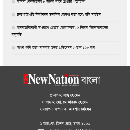
হাসিনা-বেনজীরসহ ৮ জনের নামে গ্রেপ্তারি পরোয়ানা
দ্রুত রাষ্ট্রপতি নির্বাচনের তফসিল ঘোষণা করা হবে: ইসি মাছউদ
মানবতাবিরোধী অপরাধে গ্রেপ্তার মোজাফফর, ২ দিনের জিজ্ঞাসাবাদের
অনুমতি
সাগর-রুনি হত্যা মামলার তদন্ত প্রতিবেদন পেছাল ১২৮ বার
প্রকাশক:
সাজু হোসেন
সম্পাদক:
মো. মোকাররম হোসেন
ব্যবস্থাপনা সম্পাদক:
আরশাদ হোসেন
১ আর.কে. মিশন রোড, ঢাকা-১২০৩