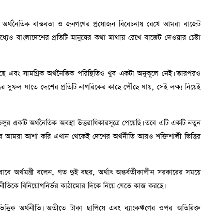
মান অর্থনৈতিক বাস্তবতা ও জনগণের প্রয়োজন বিবেচনায় রেখে আমরা বাজেট
র মধ্যেও বাংলাদেশের প্রতিটি মানুষের কথা মাথায় রেখে বাজেট দেওয়ার চেষ্টা
 এবং সামগ্রিক অর্থনৈতিক পরিস্থিতিও খুব একটা অনুকূলে নেই। তারপরও
ধির সুফল যাতে দেশের প্রতিটি নাগরিকের কাছে পৌঁছে যায়, সেই লক্ষ্য নিয়েই
ুর একটি অর্থনৈতিক অবস্থা উত্তরাধিকারসূত্রে পেয়েছি। তবে এটি একটি নতুন
বে আমরা আশা করি এখান থেকেই দেশের অর্থনীতি আরও শক্তিশালী ভিত্তির
াবে অর্থমন্ত্রী বলেন, গত দুই বছর, অর্থাৎ অন্তর্বর্তীকালীন সরকারের সময়ে
র্থনীতিকে বিনিয়োগনির্ভর কাঠামোর দিকে নিয়ে যেতে কাজ করছে।
িত্তিক অর্থনীতি। অতীতে টাকা ছাপিয়ে এবং ব্যাংকঋণের ওপর অতিরিক্ত