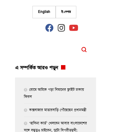
English
ই-পেপার
fab
fab
fab
fa-
fa-
fa-
facebook
instagram
youtube
এ সম্পর্কিত আরও পড়ুন
রোমে আটকে পড়া বিমানের ফ্লাইট ঢাকায়
ফিরল
কক্সবাজার মাতারবাড়ি পৌঁছেছেন প্রধানমন্ত্রী
‘হাসিনা কার্ড’ খেলবেন আবার বাংলাদেশের
সঙ্গে বন্ধুত্বও চাইবেন, দুটো বিপরীতমুখী: