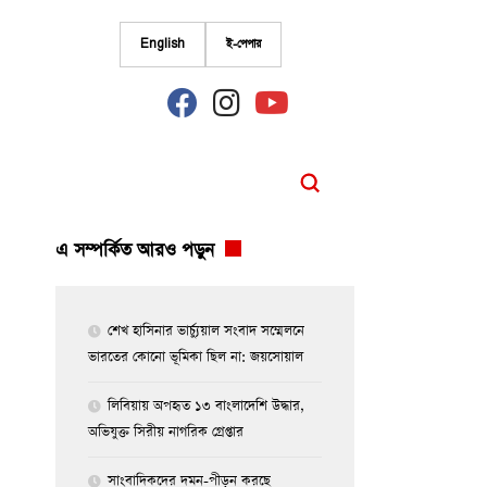
English
ই-পেপার
fab
fab
fab
fa-
fa-
fa-
facebook
instagram
youtube
এ সম্পর্কিত আরও পড়ুন
শেখ হাসিনার ভার্চ্যুয়াল সংবাদ সম্মেলনে
ভারতের কোনো ভূমিকা ছিল না: জয়সোয়াল
লিবিয়ায় অপহৃত ১৩ বাংলাদেশি উদ্ধার,
অভিযুক্ত সিরীয় নাগরিক গ্রেপ্তার
সাংবাদিকদের দমন-পীড়ন করছে