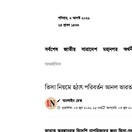
Skip
to
content
শনিবার, ৮ আগস্ট ২০২৬
২৪ শ্রাবণ ১৪৩৩
সর্বশেষ
জাতীয়
সারাদেশ
মহানগর
অর্থ
আন্তর্জাতিক
ভিসা নিয়মে হঠাৎ পরিবর্তন আনল ভারত
অনলাইন ডেস্ক
প্রকাশিত: ০৩ জুন ২০২৬, ১৫:৩৪
আপডেট: ০৩ জুন ২০
ভারতে অবস্থানরত বিদেশি নাগরিকদের জন্য ভিসা-সং