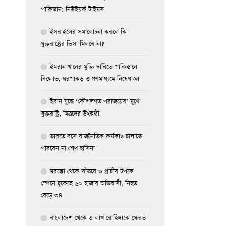
পাকিস্তান: নিউইয়র্ক টাইমস
ইসরাইলের সমালোচনা করলে কি
যুক্তরাষ্ট্রের ভিসা মিলবে না?
ইমরান খানের মুক্তি দাবিতে পাকিস্তানে
বিক্ষোভ, ধরপাকড় ও গণমাধ্যমে নিষেধাজ্ঞা
ইরান যুদ্ধে ‘কৌশলগত পরাজয়ের’ মুখে
যুক্তরাষ্ট্র, মিত্রদের উৎকণ্ঠা
ভারতে বসে রাজনৈতিক কর্মকাণ্ড চালাতে
পারবেন না শেখ হাসিনা
মরক্কো থেকে সাঁতরে ও প্রাচীর টপকে
স্পেনে ঢুকেছে ৬০ হাজার অভিবাসী, নিহত
বেড়ে ৩৪
বাংলাদেশ থেকে ৩ লাখ রোহিঙ্গাকে ফেরত