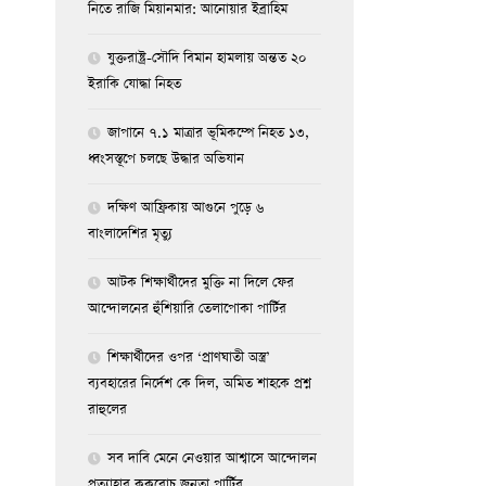
নিতে রাজি মিয়ানমার: আনোয়ার ইব্রাহিম
যুক্তরাষ্ট্র-সৌদি বিমান হামলায় অন্তত ২০
ইরাকি যোদ্ধা নিহত
জাপানে ৭.১ মাত্রার ভূমিকম্পে নিহত ১৩,
ধ্বংসস্তূপে চলছে উদ্ধার অভিযান
দক্ষিণ আফ্রিকায় আগুনে পুড়ে ৬
বাংলাদেশির মৃত্যু
আটক শিক্ষার্থীদের মুক্তি না দিলে ফের
আন্দোলনের হুঁশিয়ারি তেলাপোকা পার্টির
শিক্ষার্থীদের ওপর ‘প্রাণঘাতী অস্ত্র’
ব্যবহারের নির্দেশ কে দিল, অমিত শাহকে প্রশ্ন
রাহুলের
সব দাবি মেনে নেওয়ার আশ্বাসে আন্দোলন
প্রত্যাহার ককরোচ জনতা পার্টির