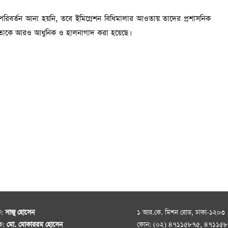
িবর্তন আনা হয়নি, তবে ইমিগ্রেশন বিধিমালার আওতায় তাদের প্রশাসনিক
কতাকে আরও আধুনিক ও হালনাগাদ করা হয়েছে।
ক:
সাজু হোসেন
১ আর.কে. মিশন রোড, ঢাকা-১২০৩
দক:
মো. মোকাররম হোসেন
ফোন: (০২) ৪৭১১৫৮৭৫, ৪৭১১৫