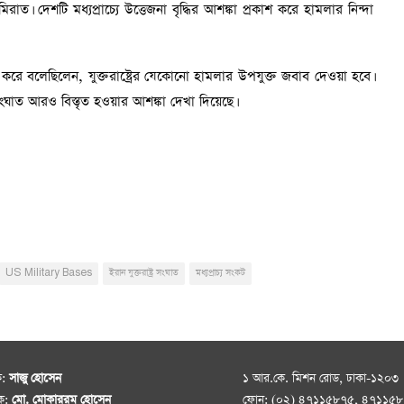
ত। দেশটি মধ্যপ্রাচ্যে উত্তেজনা বৃদ্ধির আশঙ্কা প্রকাশ করে হামলার নিন্দা
্ক করে বলেছিলেন, যুক্তরাষ্ট্রের যেকোনো হামলার উপযুক্ত জবাব দেওয়া হবে।
 সংঘাত আরও বিস্তৃত হওয়ার আশঙ্কা দেখা দিয়েছে।
US Military Bases
ইরান যুক্তরাষ্ট্র সংঘাত
মধ্যপ্রাচ্য সংকট
ক:
সাজু হোসেন
১ আর.কে. মিশন রোড, ঢাকা-১২০৩
দক:
মো. মোকাররম হোসেন
ফোন: (০২) ৪৭১১৫৮৭৫, ৪৭১১৫