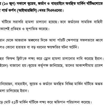
ধবার (১০ জুন) সকালে কুয়েত, জর্ডান ও বাহরাইনে অবস্থিত মার্কিন ঘাঁটিগুলোতে
ী গার্ড কর্পস (আইআরজিসি)। খবর সিএনএনের।
 ঘাঁটিতে সরাসরি হামলা চালানো হয়েছে। তবে জর্ডানের সামরিক বাহিনী
র আকাশেই প্রতিহত ও ভূপাতিত করেছে।
রান থেকে আজরাক অঞ্চলের দিকে আসা পাঁচটি ক্ষেপণাস্ত্র সফলভাবে ধ্বংস
নে পড়লেও কোনো হতাহত বা বড় ধরনের ক্ষয়ক্ষতির ঘটনা ঘটেনি।
ৌবহর ‘ফিফথ ফ্লিট’কে লক্ষ্য করে ড্রোন হামলা চালানোর দাবি করেছে ইরান।
েন) বাজানো হয়। কুয়েত কর্তৃপক্ষ জানিয়েছে, তাদের আকাশসীমায় প্রবেশ
 জানিয়েছেন, বাহরাইন, কুয়েত ও জর্ডানে অবস্থিত বিভিন্ন মার্কিন ঘাঁটিতে অন্তত
 হামলা চালিয়েছে ইরান।
ড়ে মোট ২১টি মার্কিন ঘাঁটিকে লক্ষ্য করে অভিযান পরিচালনা করেছে।