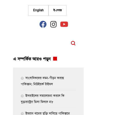
English
ই-পেপার
fab
fab
fab
fa-
fa-
fa-
facebook
instagram
youtube
এ সম্পর্কিত আরও পড়ুন
সাংবাদিকদের দমন-পীড়ন করছে
পাকিস্তান: নিউইয়র্ক টাইমস
ইসরাইলের সমালোচনা করলে কি
যুক্তরাষ্ট্রের ভিসা মিলবে না?
ইমরান খানের মুক্তি দাবিতে পাকিস্তানে