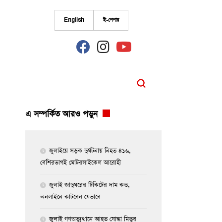
English
ই-পেপার
fab
fab
fab
fa-
fa-
fa-
facebook
instagram
youtube
এ সম্পর্কিত আরও পড়ুন
জুলাইয়ে সড়ক দুর্ঘটনায় নিহত ৪১৬,
বেশিরভাগই মোটরসাইকেল আরোহী
জুলাই জাদুঘরের টিকিটের দাম কত,
অনলাইনে কাটবেন যেভাবে
জুলাই গণঅভ্যুত্থানে আহত যোদ্ধা মিতুর