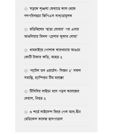
সড়কে শৃঙ্খলা ফেরাতে কাল থেকে
গণপরিবহনে জিপিএস বাধ্যতামূলক
মতিঝিলের ‘ছাতা বোমার’ পর এবার
আশুলিয়ায় মিলল ‘প্রেশার কুকার বোমা’
ধামরাইয়ে পোশাক কারখানায় আগুনে
কোটি টাকার ক্ষতি, আহত ২
‘ব্যাটল অব ওয়ার্ডস– সিজন ২’ সফল
সমাপ্তি, চ্যাম্পিয়ন টিম মরক্কো
টিসিবির লাইনে ধসে পড়ল কলেজের
দেয়াল, নিহত ২
৩ শর্তে লাইসেন্স ফিরে পেল আদ্-দ্বীন
মেডিকেল কলেজ হাসপাতাল