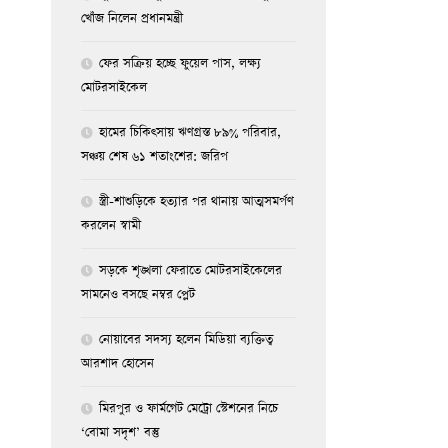
খোঁজ নিলেন প্রধানমন্ত্রী
ফের সক্রিয় হচ্ছে ফুয়েল পাস, লক্ষ্য
মোটরসাইকেল
হামের চিকিৎসায় ঋণগ্রস্ত ৮৯% পরিবার,
সঞ্চয় শেষ ৬১ শতাংশের: জরিপ
স্ত্রী-শাশুড়িকে হত্যার পর থানায় আত্মসমর্পণ
করলেন স্বামী
সড়কে শৃঙ্খলা ফেরাতে মোটরসাইকেলের
সামনেও বসছে নম্বর প্লেট
নোয়াবের সদস্য হলেন মিডিয়া ব্যক্তিত্ব
আরশাদ হোসেন
মিরপুর ও ফার্মগেট মেট্রো স্টেশনের নিচে
‘বোমা সদৃশ’ বস্তু