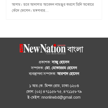
আলম। তবে আদালত আবেদন নামঞ্জুর করলে তিনি অঝোরে
কেঁদে ফেলেন। মঙ্গলবার...
প্রকাশক:
সাজু হোসেন
সম্পাদক:
মো. মোকাররম হোসেন
ব্যবস্থাপনা সম্পাদক:
আরশাদ হোসেন
১ আর.কে. মিশন রোড, ঢাকা-১২০৩
ফোন: (০২) ৪৭১১৫৮৭৫, ৪৭১১৫৮৭৯
ই-মেইল: nnonlinebd@gmail.com