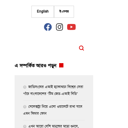
English
ই-পেপার
fab
fab
fab
fa-
fa-
fa-
facebook
instagram
youtube
এ সম্পর্কিত আরও পড়ুন
জাতিসংঘের এআই হ্যাকাথনে বিশ্বের সেরা
পাঁচে বাংলাদেশের ‘টিম জেড-এআই বিডি’
সেলেক্সট্রা নিয়ে এলো ওয়ালেটে রাখা যাবে
এমন ফিচার ফোন
এখন আরো বেশি মানুষের মতো শুনবে,