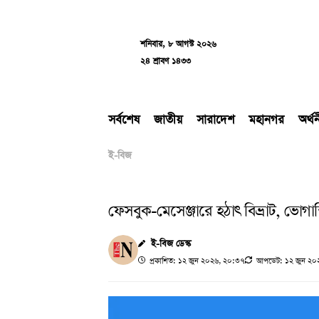
Skip
to
content
শনিবার, ৮ আগস্ট ২০২৬
২৪ শ্রাবণ ১৪৩৩
সর্বশেষ
জাতীয়
সারাদেশ
মহানগর
অর্থ
ই-বিজ
ফেসবুক-মেসেঞ্জারে হঠাৎ বিভ্রাট, ভোগান
ই-বিজ ডেস্ক
প্রকাশিত: ১২ জুন ২০২৬, ২০:৩৭
আপডেট: ১২ জুন ২০২