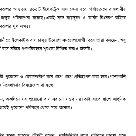
রকল্পের আওতায় ৪০০টি ইলেকট্রিক বাস কেনা হবে। পর্যায়ক্রমে রাজধানীর
ালুর পরিকল্পনা রয়েছে। একই সঙ্গে বায়ুদূষণ ও কার্বন নিঃসরণ কমিয়ে
ল্পের মূল লক্ষ্য।
জধানীতে ইলেকট্রিক বাস চালুর উদ্যোগ সময়োপযোগী। তবে তারা বলছেন, শুধু
 বাস সরিয়ে গণপরিবহনে শৃঙ্খলা নিশ্চিত করাও জরুরি।
পুরোনো ও মেয়াদোত্তীর্ণ বাস ধাপে ধাপে প্রতিস্থাপন করা হবে। পাশাপাশি
ষেধাজ্ঞার বিষয়েও ভাবা হচ্ছে।
 জানান, একদিনে সব পুরোনো বাস সরানো সম্ভব নয়। তাই ধাপে ধাপে আধুনিক
বিকভাবেই পুরোনো পরিবহন থেকে সরে আসবে।
ির খসরু মাহমুদ চৌধুরী বলেন, প্রযুক্তিনির্ভর নগর পরিবহন ব্যবস্থা গড়ে