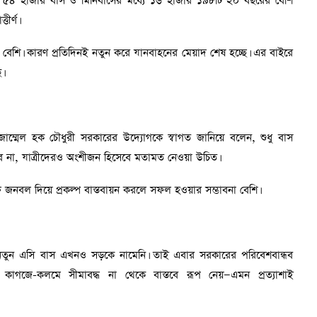
রায় ৫৪ হাজার বাস ও মিনিবাসের মধ্যে ১৬ হাজার ১৯৮টি ২০ বছরের বেশি
ীর্ণ।
 বেশি। কারণ প্রতিদিনই নতুন করে যানবাহনের মেয়াদ শেষ হচ্ছে। এর বাইরে
।
জাম্মেল হক চৌধুরী সরকারের উদ্যোগকে স্বাগত জানিয়ে বলেন, শুধু বাস
ে না, যাত্রীদেরও অংশীজন হিসেবে মতামত নেওয়া উচিত।
্ষ জনবল দিয়ে প্রকল্প বাস্তবায়ন করলে সফল হওয়ার সম্ভাবনা বেশি।
 নতুন এসি বাস এখনও সড়কে নামেনি। তাই এবার সরকারের পরিবেশবান্ধব
ন কাগজে-কলমে সীমাবদ্ধ না থেকে বাস্তবে রূপ নেয়—এমন প্রত্যাশাই