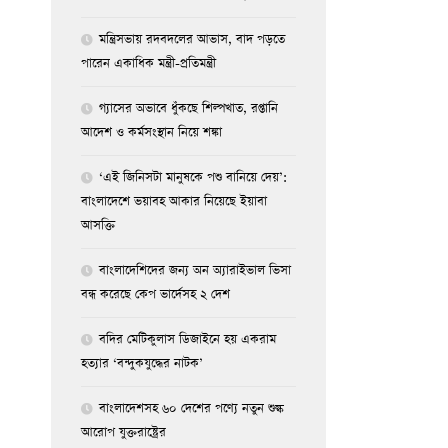
মন্ত্রিসভায় রদবদলের আভাস, বাদ পড়তে
পারেন একাধিক মন্ত্রী-প্রতিমন্ত্রী
গ্যাসের অভাবে ধুঁকছে শিল্পখাত, রপ্তানি
আদেশ ও কর্মসংস্থান নিয়ে শঙ্কা
‘এই জিনিসটা মানুষকে পশু বানিয়ে দেয়’:
বাংলাদেশে ভয়াবহ আকার নিয়েছে ইয়াবা
আসক্তি
বাংলাদেশিদের জন্য অন অ্যারাইভাল ভিসা
বন্ধ করেছে কেপ ভার্দেসহ ২ দেশ
বদির মেটিকুলাস ডিজাইনে হয় একরাম
হত্যার ‘বন্দুকযুদ্ধের নাটক’
বাংলাদেশসহ ৬০ দেশের পণ্যে নতুন শুল্ক
আরোপ যুক্তরাষ্ট্রের