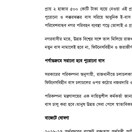
প্রায় ২ হাজার ৫০০ কোটি টাকা ব্যয়ে নেওয়া এই প্
পুরোনো ও লক্করঝক্কর বাস সরিয়ে আধুনিক ই-বাস চ
পরিবেশবান্ধব নগর পরিবহন ব্যবস্থা গড়ে তোলাই এ প্রক
নগরবাসীর মতে, উন্নত বিশ্বের সঙ্গে তাল মিলিয়ে রা
নতুন বাস নামালেই হবে না, ফিটনেসবিহীন ও জরাজীর্ণ
পর্যায়ক্রমে সরানো হবে পুরোনো বাস
সরকারের পরিকল্পনা অনুযায়ী, রাজধানীতে চলাচলকারী 
ফিটনেসবিহীন বাস চলাচলের ওপর কঠোর নজরদারি ও নি
পরিকল্পনা মন্ত্রণালয়ের এক দায়িত্বশীল কর্মকর্তা
বাস চালু করা হবে। মানুষ উন্নত সেবা পেলে স্বাভা
বাজেটে ঘোষণা
২০২৬-২৭ অর্থবছরের বাজেট বক্তৃতায় অর্থমন্ত্রী আম