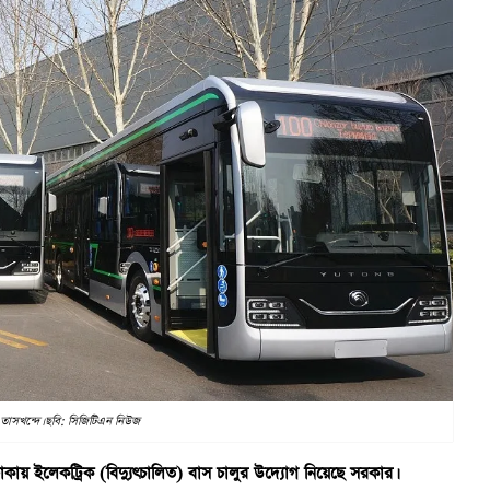
 তাসখন্দে। ছবি: সিজিটিএন নিউজ
কায় ইলেকট্রিক (বিদ্যুৎচালিত) বাস চালুর উদ্যোগ নিয়েছে সরকার।