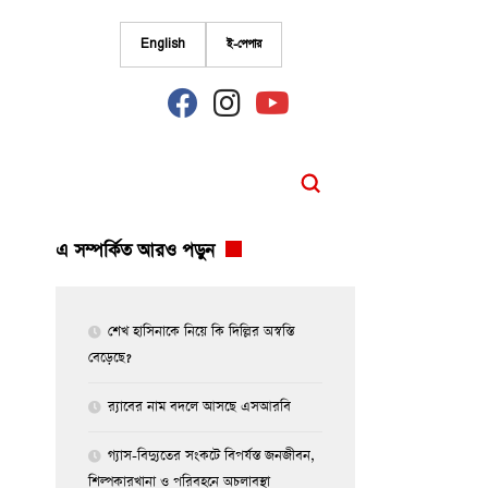
English
ই-পেপার
fab
fab
fab
fa-
fa-
fa-
facebook
instagram
youtube
এ সম্পর্কিত আরও পড়ুন
শেখ হাসিনাকে নিয়ে কি দিল্লির অস্বস্তি
বেড়েছে?
র‍্যাবের নাম বদলে আসছে এসআরবি
গ্যাস-বিদ্যুতের সংকটে বিপর্যস্ত জনজীবন,
শিল্পকারখানা ও পরিবহনে অচলাবস্থা