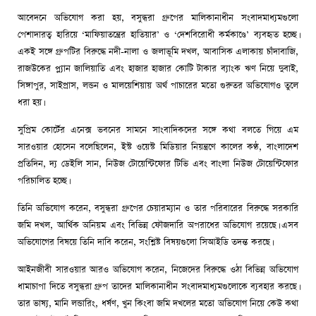
আবেদনে অভিযোগ করা হয়, বসুন্ধরা গ্রুপের মালিকানাধীন সংবাদমাধ্যমগুলো
পেশাদারত্ব হারিয়ে ‘মাফিয়াতন্ত্রের হাতিয়ার’ ও ‘দেশবিরোধী কর্মকাণ্ডে’ ব্যবহৃত হচ্ছে।
একই সঙ্গে গ্রুপটির বিরুদ্ধে নদী-নালা ও জলাভূমি দখল, আবাসিক এলাকায় চাঁদাবাজি,
রাজউকের প্ল্যান জালিয়াতি এবং হাজার হাজার কোটি টাকার ব্যাংক ঋণ নিয়ে দুবাই,
সিঙ্গাপুর, সাইপ্রাস, লন্ডন ও মালয়েশিয়ায় অর্থ পাচারের মতো গুরুতর অভিযোগও তুলে
ধরা হয়।
সুপ্রিম কোর্টের এনেক্স ভবনের সামনে সাংবাদিকদের সঙ্গে কথা বলতে গিয়ে এম
সারওয়ার হোসেন বলেছিলেন, ইস্ট ওয়েস্ট মিডিয়ার নিয়ন্ত্রণে কালের কণ্ঠ, বাংলাদেশ
প্রতিদিন, দ্য ডেইলি সান, নিউজ টোয়েন্টিফোর টিভি এবং বাংলা নিউজ টোয়েন্টিফোর
পরিচালিত হচ্ছে।
তিনি অভিযোগ করেন, বসুন্ধরা গ্রুপের চেয়ারম্যান ও তার পরিবারের বিরুদ্ধে সরকারি
জমি দখল, আর্থিক অনিয়ম এবং বিভিন্ন ফৌজদারি অপরাধের অভিযোগ রয়েছে। এসব
অভিযোগের বিষয়ে তিনি দাবি করেন, সংশ্লিষ্ট বিষয়গুলো সিআইডি তদন্ত করছে।
আইনজীবী সারওয়ার আরও অভিযোগ করেন, নিজেদের বিরুদ্ধে ওঠা বিভিন্ন অভিযোগ
ধামাচাপা দিতে বসুন্ধরা গ্রুপ তাদের মালিকানাধীন সংবাদমাধ্যমগুলোকে ব্যবহার করছে।
তার ভাষ্য, মানি লন্ডারিং, ধর্ষণ, খুন কিংবা জমি দখলের মতো অভিযোগ নিয়ে কেউ কথা