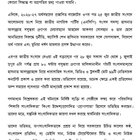
কোনো সিদ্ধান্ত বা অগ্রগতির তথ্য পাওয়া যায়নি।
এদিকে, ২০২৬–২৭ অর্থবছরের প্রস্তাবিত বাজেটের ওপর গত ২৫ জুন জাতীয় সংসদে
আলোচনায় অংশ নিয়ে জাতীয় নাগরিক পার্টির (এনসিপি) সংসদ সদস্য হাসনাত
আবদুল্লাহ বসুন্ধরা গ্রুপের চেয়ারম্যান আহমেদ আকবর সোবহান ও তার ছেলে
আনভিরের বিরুদ্ধে দুর্নীতি, ফ্যাসিস্ট শেখ হাসিনার সরকারের সঙ্গে যোগসাজশ, বিদেশে
অর্থ পাচার এবং মুনিয়া ধর্ষণ মামলার প্রসঙ্গ উত্থাপন করেন।
এরপর জাতীয় সংসদে দেওয়া ওই বক্তব্যের পর ২৮ জুন সকাল ৭টা থেকে ১ জুলাই
দুপুর ৩টা পর্যন্ত প্রায় ৮০ ঘণ্টায় বসুন্ধরা গ্রুপের মালিকানাধীন পাঁচটি সংবাদমাধ্যমে
হাসনাত আবদুল্লাহকে নিয়ে ধারাবাহিক সংবাদ, ভিডিও ও ট্রলধর্মী মোট ৯৯টি নেতিবাচক
কনটেন্ট প্রকাশ ও প্রচার করা হয়েছে। অভিযোগ রয়েছে, অনেক ক্ষেত্রে একই প্রতিবেদন
অল্প সময়ের ব্যবধানে পাঁচটি মাধ্যমেই প্রকাশ করা হয়েছে।
গণমাধ্যম বিশ্লেষকরা এই ঘটনাকে নির্দিষ্ট ব্যক্তি বা গোষ্ঠীকে লক্ষ্য করে পরিচালিত
‘শিকারি সাংবাদিকতা’ কিংবা উদ্দেশ্যপ্রণোদিত ‘প্রোপাগান্ডা’ হিসেবে অভিহিত করছেন।
তাদের মতে, বস্তুনিষ্ঠ সাংবাদিকতার জায়গা দখল করছে স্বার্থনির্ভর সাংবাদিকতা।
তাদের অভিমত, অপসাংবাদিকতাকে প্রশ্রয় না দিয়ে সরকারের উচিত কালের কণ্ঠ,
বাংলাদেশ প্রতিদিন, দ্য ডেইলি সান, নিউজ টোয়েন্টিফোর টিভি ও বাংলা নিউজ