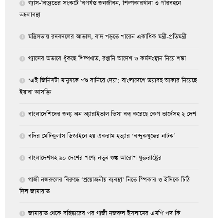
গ্যাস-বিদ্যুতের সংকটে বিপর্যস্ত জনজীবন, শিল্পকারখানা ও পরিবহনে
অচলাবস্থা
মন্ত্রিসভায় রদবদলের আভাস, বাদ পড়তে পারেন একাধিক মন্ত্রী-প্রতিমন্ত্রী
গ্যাসের অভাবে ধুঁকছে শিল্পখাত, রপ্তানি আদেশ ও কর্মসংস্থান নিয়ে শঙ্কা
‘এই জিনিসটা মানুষকে পশু বানিয়ে দেয়’: বাংলাদেশে ভয়াবহ আকার নিয়েছে
ইয়াবা আসক্তি
বাংলাদেশিদের জন্য অন অ্যারাইভাল ভিসা বন্ধ করেছে কেপ ভার্দেসহ ২ দেশ
বদির মেটিকুলাস ডিজাইনে হয় একরাম হত্যার ‘বন্দুকযুদ্ধের নাটক’
বাংলাদেশসহ ৬০ দেশের পণ্যে নতুন শুল্ক আরোপ যুক্তরাষ্ট্রের
গাজী নজরুলের বিরুদ্ধে ‘প্রয়োজনীয় ব্যবস্থা’ নিতে স্পিকার ও ইসিকে চিঠি
দিল জামায়াত
জামায়াত থেকে বহিষ্কারের পর গাজী নজরুল ইসলামের এমপি পদ কি