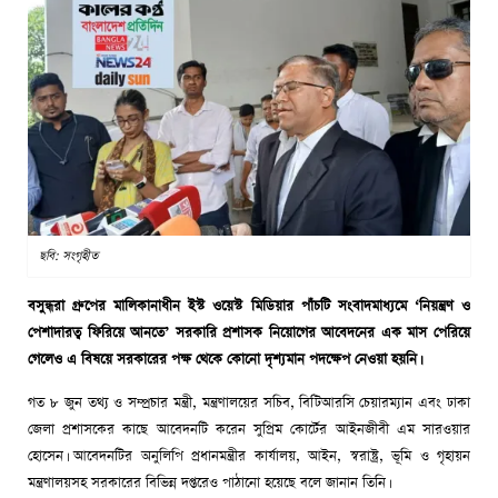
ছবি: সংগৃহীত
বসুন্ধরা গ্রুপের মালিকানাধীন ইস্ট ওয়েস্ট মিডিয়ার পাঁচটি সংবাদমাধ্যমে ‘নিয়ন্ত্রণ ও
পেশাদারত্ব ফিরিয়ে আনতে’ সরকারি প্রশাসক নিয়োগের আবেদনের এক মাস পেরিয়ে
গেলেও এ বিষয়ে সরকারের পক্ষ থেকে কোনো দৃশ্যমান পদক্ষেপ নেওয়া হয়নি।
গত ৮ জুন তথ্য ও সম্প্রচার মন্ত্রী, মন্ত্রণালয়ের সচিব, বিটিআরসি চেয়ারম্যান এবং ঢাকা
জেলা প্রশাসকের কাছে আবেদনটি করেন সুপ্রিম কোর্টের আইনজীবী এম সারওয়ার
হোসেন। আবেদনটির অনুলিপি প্রধানমন্ত্রীর কার্যালয়, আইন, স্বরাষ্ট্র, ভূমি ও গৃহায়ন
মন্ত্রণালয়সহ সরকারের বিভিন্ন দপ্তরেও পাঠানো হয়েছে বলে জানান তিনি।