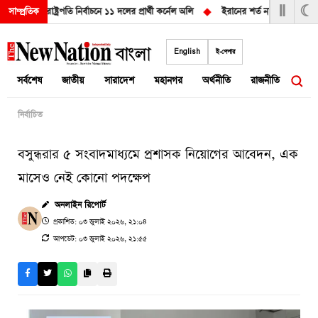
Ⅱ
☾
্ত!
◆
রাষ্ট্রপতি নির্বাচনে ১১ দলের প্রার্থী কর্নেল অলি
◆
ইরানের শর্ত না মানলে হরমুজ খ
সাম্প্রতিক
Skip
to
English
ই-পেপার
content
সর্বশেষ
জাতীয়
সারাদেশ
মহানগর
অর্থনীতি
রাজনীতি
আন্তর
নির্বাচিত
বসুন্ধরার ৫ সংবাদমাধ্যমে প্রশাসক নিয়োগের আবেদন, এক
মাসেও নেই কোনো পদক্ষেপ
অনলাইন রিপোর্ট
প্রকাশিত: ০৩ জুলাই ২০২৬, ২১:০৪
আপডেট: ০৩ জুলাই ২০২৬, ২১:৫৫