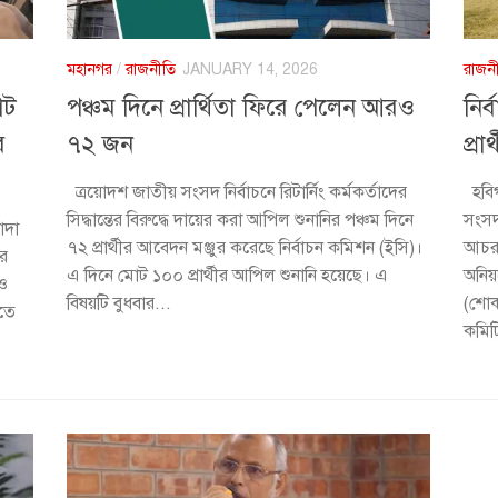
মহানগর
/
রাজনীতি
JANUARY 14, 2026
রাজন
োট
পঞ্চম দিনে প্রার্থিতা ফিরে পেলেন আরও
নির
ব
৭২ জন
প্র
ত্রয়োদশ জাতীয় সংসদ নির্বাচনে রিটার্নিং কর্মকর্তাদের
হবিগ
সিদ্ধান্তের বিরুদ্ধে দায়ের করা আপিল শুনানির পঞ্চম দিনে
সংসদ 
াদা
৭২ প্রার্থীর আবেদন মঞ্জুর করেছে নির্বাচন কমিশন (ইসি)।
আচরণ
ীর
এ দিনে মোট ১০০ প্রার্থীর আপিল শুনানি হয়েছে। এ
অনিয
 ও
বিষয়টি বুধবার...
(শোকজ
গতে
কমিট