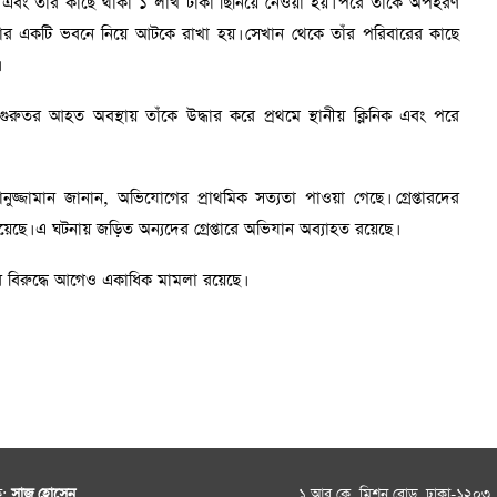
 হয় এবং তাঁর কাছে থাকা ১ লাখ টাকা ছিনিয়ে নেওয়া হয়। পরে তাঁকে অপহরণ
াকার একটি ভবনে নিয়ে আটকে রাখা হয়। সেখান থেকে তাঁর পরিবারের কাছে
ুতর আহত অবস্থায় তাঁকে উদ্ধার করে প্রথমে স্থানীয় ক্লিনিক এবং পরে
সানুজ্জামান জানান, অভিযোগের প্রাথমিক সত্যতা পাওয়া গেছে। গ্রেপ্তারদের
ে। এ ঘটনায় জড়িত অন্যদের গ্রেপ্তারে অভিযান অব্যাহত রয়েছে।
র বিরুদ্ধে আগেও একাধিক মামলা রয়েছে।
ক:
সাজু হোসেন
১ আর.কে. মিশন রোড, ঢাকা-১২০৩