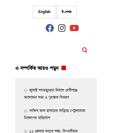
English
ই-পেপার
fab
fab
fab
fa-
fa-
fa-
facebook
instagram
youtube
এ সম্পর্কিত আরও পড়ুন
জুলাই গণঅভ্যুত্থান দিবসে দেবীগঞ্জে
আলোচনা সভা ও পুরস্কার বিতরণ
সাকিব আল হাসানের বাড়িতে পেট্রলবোমা
নিক্ষেপের অভিযোগ
১২ জেলায় বন্যার শঙ্কা, বিপৎসীমার