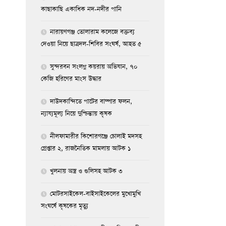
কাছাকাছি একাধিক নদ-নদীর পানি
নারায়ণগঞ্জ তোলারাম কলেজে বক্তব্য
দেওয়া নিয়ে ছাত্রদল-শিবির সংঘর্ষ, আহত ৫
সুন্দরবন সংলগ্ন কয়রায় অভিযান, ৭০
কেজি হরিণের মাংস উদ্ধার
দাউদকান্দিতে পাটের বাম্পার ফলন,
ন্যায্যমূল্য নিয়ে দুশ্চিন্তায় কৃষক
নীলফামারীর কিশোরগঞ্জে চোলাই মদসহ
গ্রেপ্তার ২, রাজনৈতিক মামলায় আটক ১
খুলনায় অস্ত্র ও গুলিসহ আটক ৩
মোটরসাইকেল-বাইসাইকেলের মুখোমুখি
সংঘর্ষে কৃষকের মৃত্যু