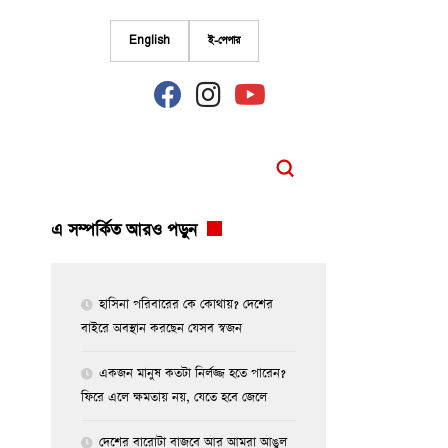
English
ই-পেপার
fab
fab
fab
fa-
fa-
fa-
facebook
instagram
youtube
এ সম্পর্কিত আরও পড়ুন
হাসিনা পরিবারের কে কোথায়? দেশের
বাইরে অবস্থান করছেন যেসব স্বজন
একজন মানুষ কতটা নির্লজ্জ হতে পারেন?
ফিরে এলে ক্ষমতায় নয়, যেতে হবে জেলে
দেশের বারোটা বাজবে আর আমরা আঙুল