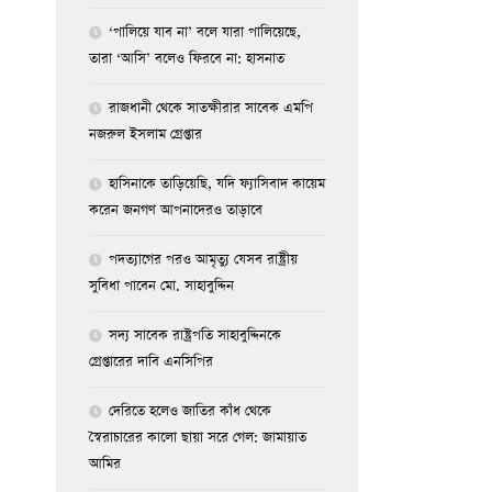
‘পালিয়ে যাব না’ বলে যারা পালিয়েছে,
তারা ‘আসি’ বলেও ফিরবে না: হাসনাত
রাজধানী থেকে সাতক্ষীরার সাবেক এমপি
নজরুল ইসলাম গ্রেপ্তার
হাসিনাকে তাড়িয়েছি, যদি ফ্যাসিবাদ কায়েম
করেন জনগণ আপনাদেরও তাড়াবে
পদত্যাগের পরও আমৃত্যু যেসব রাষ্ট্রীয়
সুবিধা পাবেন মো. সাহাবুদ্দিন
সদ্য সাবেক রাষ্ট্রপতি সাহাবুদ্দিনকে
গ্রেপ্তারের দাবি এনসিপির
দেরিতে হলেও জাতির কাঁধ থেকে
স্বৈরাচারের কালো ছায়া সরে গেল: জামায়াত
আমির