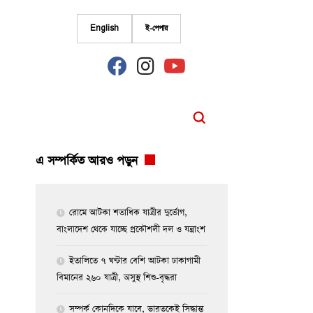
English
ই-পেপার
fab
fab
fab
fa-
fa-
fa-
facebook
instagram
youtube
এ সম্পর্কিত আরও পড়ুন
রোমে আটকা শতাধিক যাত্রীর দুর্ভোগ,
বাংলাদেশ থেকে যাচ্ছে প্রকৌশলী দল ও যন্ত্রাংশ
ইতালিতে ৭ ঘণ্টার বেশি আটকা ঢাকাগামী
বিমানের ২৬০ যাত্রী, অসুস্থ শিশু-বৃদ্ধরা
সম্পর্ক কোনদিকে যাবে, ভারতকেই সিদ্ধান্ত