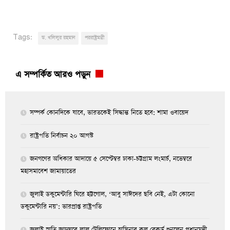
Tags:
ড. খলিলুর রহমান
পররাষ্ট্রমন্ত্রী
এ সম্পর্কিত আরও পড়ুন
সম্পর্ক কোনদিকে যাবে, ভারতকেই সিদ্ধান্ত নিতে হবে: শামা ওবায়েদ
রাষ্ট্রপতি নির্বাচন ২০ আগস্ট
জনগণের অধিকার আদায়ে ৫ সেপ্টেম্বর ঢাকা-চট্টগ্রাম লংমার্চ, নভেম্বরে
মহাসমাবেশ জামায়াতের
জুলাই ডকুমেন্টারি ঘিরে হট্টগোল, ‘আবু সাঈদের ছবি নেই, এটা কোনো
ডকুমেন্টারি নয়’: ভারপ্রাপ্ত রাষ্ট্রপতি
জুলাই স্মৃতি জাদুঘরে লাল টেলিফোনে হাসিনার কল রেকর্ড শুনলেন প্রধানমন্ত্রী