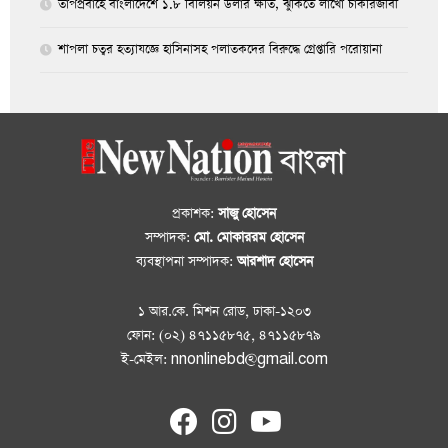
তাপপ্রবাহে বাংলাদেশে ১.৮ বিলিয়ন ডলার ক্ষতি, ঝুঁকিতে লাখো চাকরিজীবী
শাপলা চত্বর হত্যাযজ্ঞে হাসিনাসহ পলাতকদের বিরুদ্ধে গ্রেপ্তারি পরোয়ানা
প্রকাশক:
সাজু হোসেন
সম্পাদক:
মো. মোকাররম হোসেন
ব্যবস্থাপনা সম্পাদক:
আরশাদ হোসেন
১ আর.কে. মিশন রোড, ঢাকা-১২০৩
ফোন: (০২) ৪৭১১৫৮৭৫, ৪৭১১৫৮৭৯
ই-মেইল: nnonlinebd@gmail.com
fab
fab
fab
fa-
fa-
fa-