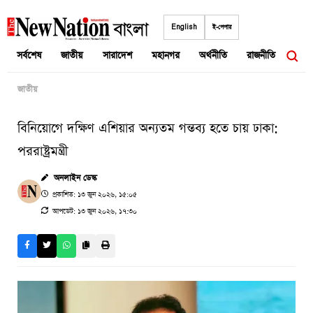
Skip
to
English
ই-পেপার
content
সর্বশেষ
জাতীয়
সারাদেশ
মহানগর
অর্থনীতি
রাজনীতি
আন্তর
জাতীয়
বিনিয়োগে দক্ষিণ এশিয়ার অন্যতম গন্তব্য হতে চায় ঢাকা:
পররাষ্ট্রমন্ত্রী
অনলাইন ডেস্ক
প্রকাশিত: ১৩ জুন ২০২৬, ১৫:০৫
আপডেট: ১৩ জুন ২০২৬, ১৭:৩০