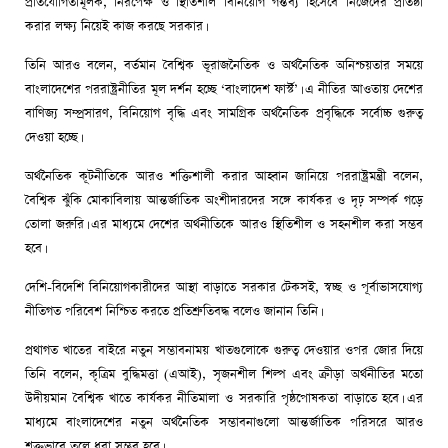
প্রতিযোগিতামূলক, নিরপেক্ষ ও স্থিতিশীল বিনিয়োগ গন্তব্য হিসেবে নিজেদের প্রতিষ্ঠা
করার লক্ষ্য নিয়েই কাজ করছে সরকার।
তিনি আরও বলেন, বর্তমান বৈশ্বিক ভূরাজনৈতিক ও অর্থনৈতিক অনিশ্চয়তার সময়ে
বাংলাদেশের পররাষ্ট্রনীতির মূল দর্শন হচ্ছে ‘বাংলাদেশ ফার্স্ট’। এ নীতির আওতায় দেশের
বাণিজ্য সম্প্রসারণ, বিনিয়োগ বৃদ্ধি এবং সামগ্রিক অর্থনৈতিক প্রবৃদ্ধিকে সর্বোচ্চ গুরুত্ব
দেওয়া হচ্ছে।
অর্থনৈতিক কূটনীতিকে আরও শক্তিশালী করার আহ্বান জানিয়ে পররাষ্ট্রমন্ত্রী বলেন,
বৈশ্বিক ঝুঁকি মোকাবিলায় আন্তর্জাতিক অংশীদারদের সঙ্গে কার্যকর ও দৃঢ় সম্পর্ক গড়ে
তোলা জরুরি। এর মাধ্যমে দেশের অর্থনীতিকে আরও স্থিতিশীল ও সহনশীল করা সম্ভব
হবে।
দেশি-বিদেশি বিনিয়োগকারীদের আস্থা বাড়াতে সরকার টেকসই, স্বচ্ছ ও পূর্বাভাসযোগ্য
নীতিগত পরিবেশ নিশ্চিত করতে প্রতিশ্রুতিবদ্ধ বলেও জানান তিনি।
প্রথাগত খাতের বাইরে নতুন সম্ভাবনাময় খাতগুলোকে গুরুত্ব দেওয়ার ওপর জোর দিয়ে
তিনি বলেন, কৃত্রিম বুদ্ধিমত্তা (এআই), সৃজনশীল শিল্প এবং ক্রীড়া অর্থনীতির মতো
উদীয়মান বৈশ্বিক খাতে কার্যকর নীতিমালা ও সরকারি পৃষ্ঠপোষকতা বাড়াতে হবে। এর
মাধ্যমে বাংলাদেশের নতুন অর্থনৈতিক সম্ভাবনাগুলো আন্তর্জাতিক পরিসরে আরও
শক্তভাবে তুলে ধরা সম্ভব হবে।