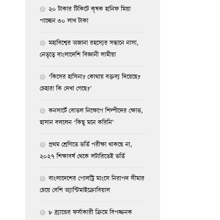
২০ টাকার টিকিটে কৃষক হানিফ মিয়া
পাচ্ছেন ৩০ লাখ টাকা
মহাবিশ্বের অজানা রহস্যের সন্ধানে নাসা,
নেতৃত্বে বাংলাদেশি বিজ্ঞানী লামীয়া
‘কিসের হাসিনা? কোথায় বক্তব্য দিয়েছে?
চেহারা কি দেখা গেছে?’
কনসার্টে বোতল নিক্ষেপে শিল্পীদের ক্ষোভ,
হাসান বললেন ‘কিছু মনে করিনি’
প্রথম শ্রেণিতে ভর্তি পরীক্ষা থাকছে না,
২০২৭ শিক্ষাবর্ষ থেকে লটারিতেই ভর্তি
বাংলাদেশের পোলট্রি মাংসে নিরাপদ সীমার
চেয়ে বেশি অ্যান্টিমাইক্রোবিয়াল
৮ ব্র্যান্ডের ফর্সাকারী ক্রিমে বিপজ্জনক