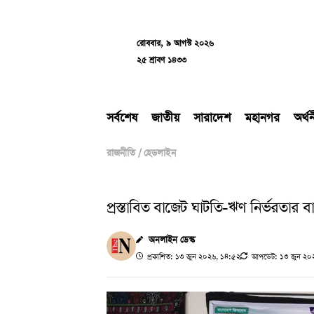
Skip
to
content
রোববার, ৯ আগস্ট ২০২৬
২৫ শ্রাবণ ১৪৩৩
সর্বশেষ
জাতীয়
সারাদেশ
মহানগর
অর্থ
রাজনীতি
/
হেডলাইন
প্রস্তাবিত বাজেট ঘাটতি-ঋণ নির্ভরতার
অনলাইন ডেস্ক
প্রকাশিত: ১৩ জুন ২০২৬, ১৪:৫২
আপডেট: ১৩ জুন ২০২