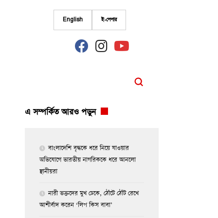
English
ই-পেপার
fab
fab
fab
fa-
fa-
fa-
facebook
instagram
youtube
এ সম্পর্কিত আরও পড়ুন
বাংলাদেশি বৃদ্ধকে ধরে নিয়ে যাওয়ার
অভিযোগে ভারতীয় নাগরিককে ধরে আনলো
স্থানীয়রা
নারী ভক্তদের মুখ ঢেকে, ঠোঁটে ঠোঁট রেখে
আশীর্বাদ করেন ‘লিপ কিস বাবা’