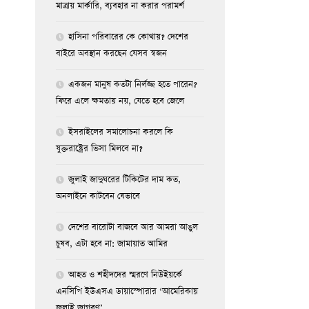
মাত্রায় মার্কারি, ব্যবহার না করার পরামর্শ
হাসিনা পরিবারের কে কোথায়? দেশের
বাইরে অবস্থান করছেন যেসব স্বজন
একজন মানুষ কতটা নির্লজ্জ হতে পারেন?
ফিরে এলে ক্ষমতায় নয়, যেতে হবে জেলে
ইসরাইলের সমালোচনা করলে কি
যুক্তরাষ্ট্রের ভিসা মিলবে না?
জুলাই জাদুঘরের টিকিটের দাম কত,
অনলাইনে কাটবেন যেভাবে
দেশের বারোটা বাজবে আর আমরা আঙুল
চুষব, এটা হবে না: জামায়াত আমির
আহত ও শহীদদের স্মরণে নিউইয়র্কে
এনসিপি ইউএসএ ডায়াস্পোরার ‘আমেরিকায়
জুলাই জাগরণ’