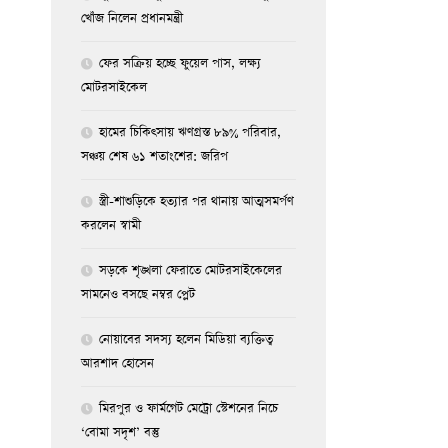
খোঁজ নিলেন প্রধানমন্ত্রী
ফের সক্রিয় হচ্ছে ফুয়েল পাস, লক্ষ্য
মোটরসাইকেল
হামের চিকিৎসায় ঋণগ্রস্ত ৮৯% পরিবার,
সঞ্চয় শেষ ৬১ শতাংশের: জরিপ
স্ত্রী-শাশুড়িকে হত্যার পর থানায় আত্মসমর্পণ
করলেন স্বামী
সড়কে শৃঙ্খলা ফেরাতে মোটরসাইকেলের
সামনেও বসছে নম্বর প্লেট
নোয়াবের সদস্য হলেন মিডিয়া ব্যক্তিত্ব
আরশাদ হোসেন
মিরপুর ও ফার্মগেট মেট্রো স্টেশনের নিচে
‘বোমা সদৃশ’ বস্তু