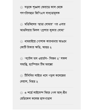
সড়কে শৃঙ্খলা ফেরাতে কাল থেকে
গণপরিবহনে জিপিএস বাধ্যতামূলক
মতিঝিলের ‘ছাতা বোমার’ পর এবার
আশুলিয়ায় মিলল ‘প্রেশার কুকার বোমা’
ধামরাইয়ে পোশাক কারখানায় আগুনে
কোটি টাকার ক্ষতি, আহত ২
‘ব্যাটল অব ওয়ার্ডস– সিজন ২’ সফল
সমাপ্তি, চ্যাম্পিয়ন টিম মরক্কো
টিসিবির লাইনে ধসে পড়ল কলেজের
দেয়াল, নিহত ২
৩ শর্তে লাইসেন্স ফিরে পেল আদ্-দ্বীন
মেডিকেল কলেজ হাসপাতাল