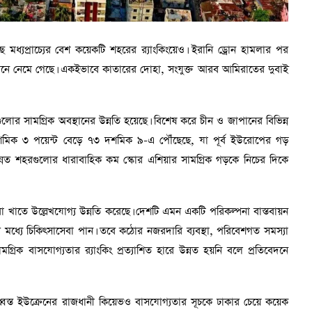
ছে মধ্যপ্রাচ্যের বেশ কয়েকটি শহরের র‌্যাংকিংয়েও। ইরানি ড্রোন হামলার পর
থানে নেমে গেছে। একইভাবে কাতারের দোহা, সংযুক্ত আরব আমিরাতের দুবাই
র সামগ্রিক অবস্থানের উন্নতি হয়েছে। বিশেষ করে চীন ও জাপানের বিভিন্ন
দশমিক ৩ পয়েন্ট বেড়ে ৭৩ দশমিক ৯-এ পৌঁছেছে, যা পূর্ব ইউরোপের গড়
্নত শহরগুলোর ধারাবাহিক কম স্কোর এশিয়ার সামগ্রিক গড়কে নিচের দিকে
বা খাতে উল্লেখযোগ্য উন্নতি করেছে। দেশটি এমন একটি পরিকল্পনা বাস্তবায়ন
ের মধ্যে চিকিৎসাসেবা পান। তবে কঠোর নজরদারি ব্যবস্থা, পরিবেশগত সমস্যা
্রিক বাসযোগ্যতার র‌্যাংকিং প্রত্যাশিত হারে উন্নত হয়নি বলে প্রতিবেদনে
িধ্বস্ত ইউক্রেনের রাজধানী কিয়েভও বাসযোগ্যতার সূচকে ঢাকার চেয়ে কয়েক