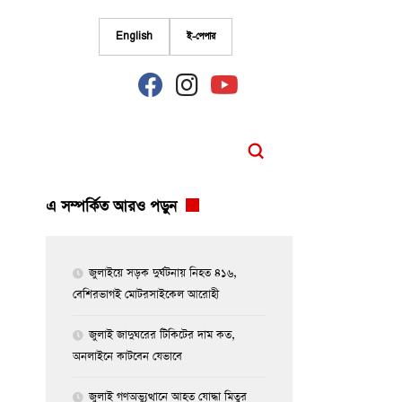
English
ই-পেপার
fab
fab
fab
fa-
fa-
fa-
facebook
instagram
youtube
এ সম্পর্কিত আরও পড়ুন
জুলাইয়ে সড়ক দুর্ঘটনায় নিহত ৪১৬,
বেশিরভাগই মোটরসাইকেল আরোহী
জুলাই জাদুঘরের টিকিটের দাম কত,
অনলাইনে কাটবেন যেভাবে
জুলাই গণঅভ্যুত্থানে আহত যোদ্ধা মিতুর