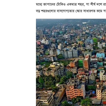
মধ্যে জাপানের টোকিও একমাত্র শহর, যা শীর্ষ দশ
বড় শহরগুলোর বাসযোগ্যতার স্কোর সাধারণত কমে যা