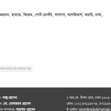
রান, হারারে, কিয়েভ, পোর্ট মোর্সবি, লাগোস, আলজিয়ার্স, করাচি, ঢাকা,
বিশ্বের সবচেয়ে কম বাসযোগ্য শহর
ক:
সাজু হোসেন
১ আর.কে. মিশন রোড, ঢাকা-১২০৩
দক:
মো. মোকাররম হোসেন
ফোন: (০২) ৪৭১১৫৮৭৫, ৪৭১১৫
াপনা সম্পাদক:
আরশাদ হোসেন
ই-মেইল: nnonlinebd@gmail