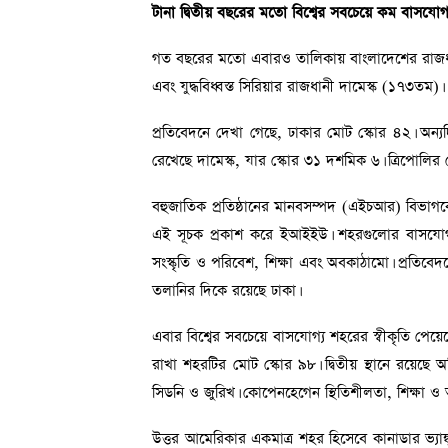
টানা দ্বিতীয় বছরের মতো বিশ্বের সবচেয়ে কম বাসযোগ
গত বছরের মতো এবারও তালিকায় বাংলাদেশের রাজধানী
এবং যুদ্ধবিধ্বস্ত সিরিয়ার রাজধানী দামেস্ক (১৭৩তম)।
প্রতিবেদনে দেখা গেছে, ঢাকার মোট স্কোর ৪২। অন
রেখেছে দামেস্ক, যার স্কোর ৩১ দশমিক ৬। ত্রিপোলির 
বহুজাতিক প্রতিষ্ঠানের মানবসম্পদ (এইচআর) বিভাগকে স
এই সূচক প্রকাশ করে ইআইইউ। শহরগুলোর বাসযোগ্যতা ম
সংস্কৃতি ও পরিবেশ, শিক্ষা এবং অবকাঠামো। প্রতি
তলানির দিকে রয়েছে ঢাকা।
এবার বিশ্বের সবচেয়ে বাসযোগ্য শহরের স্বীকৃতি পেয়েছ
রাখা শহরটির মোট স্কোর ৯৮। দ্বিতীয় স্থানে রয়েছে অস্ট
সিডনি ও জুরিখ। কোপেনহেগেন স্থিতিশীলতা, শিক্ষা 
উত্তর আমেরিকার একমাত্র শহর হিসেবে কানাডার ভ্যাঙ্