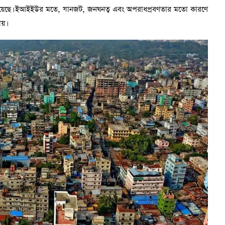
ে রয়েছে। ইআইইউর মতে, যানজট, জনঘনত্ব এবং অপরাধপ্রবণতার মতো কারণে
য়।