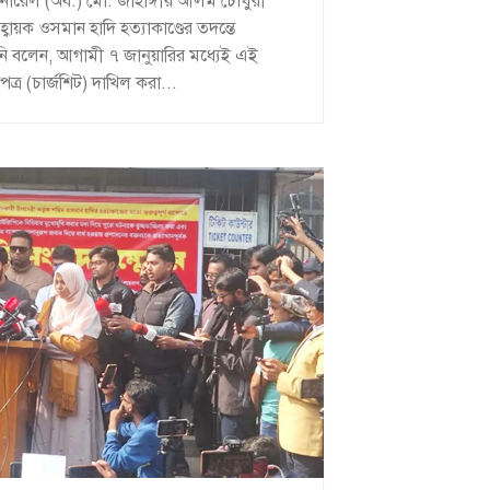
্ট জেনারেল (অব.) মো. জাহাঙ্গীর আলম চৌধুরী
বায়ক ওসমান হাদি হত্যাকাণ্ডের তদন্তে
িনি বলেন, আগামী ৭ জানুয়ারির মধ্যেই এই
্র (চার্জশিট) দাখিল করা...