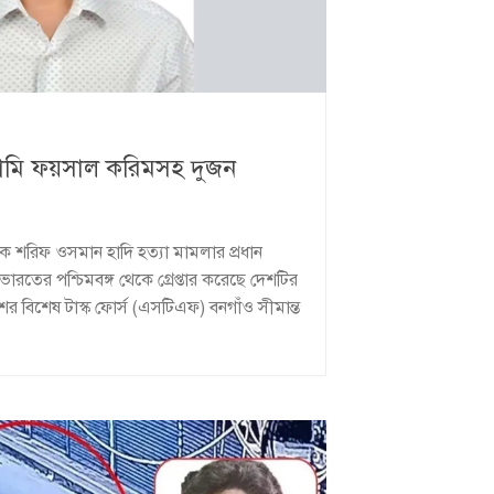
আসামি ফয়সাল করিমসহ দুজন
ক শরিফ ওসমান হাদি হত্যা মামলার প্রধান
তের পশ্চিমবঙ্গ থেকে গ্রেপ্তার করেছে দেশটির
শের বিশেষ টাস্ক ফোর্স (এসটিএফ) বনগাঁও সীমান্ত