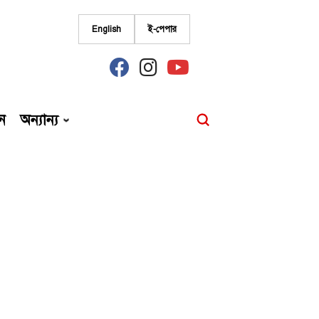
English
ই-পেপার
fab
fab
fab
fa-
fa-
fa-
facebook
instagram
youtube
ন
অন্যান্য