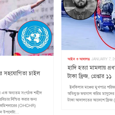
আইন ও আদালত
JANUARY 7, 2
হাদি হত্যা মামলায় প
ংঘের সহযোগিতা চাইল
টাকা ফ্রিজ, গ্রেপ্তার ১১
ইনকিলাব মঞ্চের মুখপাত্র শরিফ
ানের এক অন্যতম সংগঠক শহীদ
অভিযুক্ত ফয়সাল করিম মাসুদের
য়বিচার নিশ্চিত করার জন্য
টাকা আদালতের আদেশে ফ্রিজ (অ
াইকমিশনারের (OHCHR)
ন উপদেষ্টা...