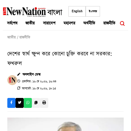
Skip
to
English
ই-পেপার
content
সর্বশেষ
জাতীয়
সারাদেশ
মহানগর
অর্থনীতি
রাজনীতি
আন্তর
জাতীয়
/
রাজনীতি
দেশের স্বার্থ ক্ষুণ্ন করে কোনো চুক্তি করবে না সরকার:
ফখরুল
অনলাইন ডেস্ক
প্রকাশিত: ১৬ মে ২০২৬, ১৬:৩৪
আপডেট: ১৬ মে ২০২৬, ১৮:১৫