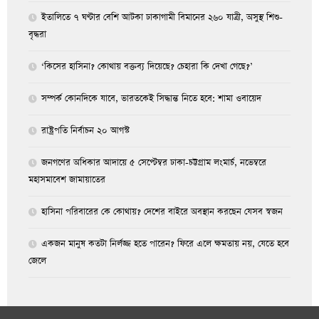
ইতালিতে ৭ ঘণ্টার বেশি আটকা ঢাকাগামী বিমানের ২৬০ যাত্রী, অসুস্থ শিশু-
বৃদ্ধরা
‘কিসের হাসিনা? কোথায় বক্তব্য দিয়েছে? চেহারা কি দেখা গেছে?’
সম্পর্ক কোনদিকে যাবে, ভারতকেই সিদ্ধান্ত নিতে হবে: শামা ওবায়েদ
রাষ্ট্রপতি নির্বাচন ২০ আগস্ট
জনগণের অধিকার আদায়ে ৫ সেপ্টেম্বর ঢাকা-চট্টগ্রাম লংমার্চ, নভেম্বরে
মহাসমাবেশ জামায়াতের
হাসিনা পরিবারের কে কোথায়? দেশের বাইরে অবস্থান করছেন যেসব স্বজন
একজন মানুষ কতটা নির্লজ্জ হতে পারেন? ফিরে এলে ক্ষমতায় নয়, যেতে হবে
জেলে