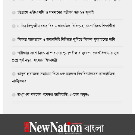
চট্টগ্রামে এইচএসসি ও সমমানের পরীক্ষা শুরু ২৭ জুলাই
৪ দিন বিদ্যুৎহীন বেরোবির একাডেমিক বিল্ডিং-২, ভোগান্তিতে শিক্ষার্থীরা
শিক্ষার মানোন্নয়ন ও জবাবদিহি নিশ্চিতে কুবিতে শিক্ষক মূল্যায়নের দাবি
পরীক্ষায় অংশ নিতে না পারাদের পুনঃপরীক্ষার সুযোগ, পদার্থবিজ্ঞানের ভুল
প্রশ্নে পূর্ণ নম্বর: সংসদে শিক্ষামন্ত্রী
আবুল হায়াতকে সম্মাননা দিয়ে শুরু নজরুল বিশ্ববিদ্যালয়ের আন্তর্জাতিক
নাট্যোৎসব
অধ্যাপক করলেন গবেষণা জালিয়াতি, পেলেন লঘুদণ্ড