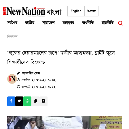
Skip
to
English
ই-পেপার
content
সর্বশেষ
জাতীয়
সারাদেশ
মহানগর
অর্থনীতি
রাজনীতি
আন্তর
শিক্ষাঙ্গন
‘স্কুলের চেয়ারম্যানের চাপে’ ছাত্রীর আত্মহত্যা, ব্রাইট স্কুলে
শিক্ষার্থীদের বিক্ষোভ
অনলাইন ডেস্ক
প্রকাশিত: ২১ মে ২০২৬, ১৬:৪২
আপডেট: ২১ মে ২০২৬, ১৮:২২