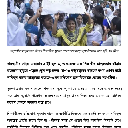
সহপাঠীর আত্মহত্যার ঘটনায় শিক্ষার্থীরা স্কুলের প্রবেশপথে জড়ো হয়ে বিক্ষোভ করে। ছবি: সংগৃহীত
রাজধানীর দনিয়া এলাকার ব্রাইট স্কুল অ্যান্ড কলেজে এক শিক্ষার্থীর আত্মহত্যার ঘটনায়
উত্তেজনা ছড়িয়ে পড়েছে। স্কুল কর্তৃপক্ষের ‘চাপ ও দুর্ব্যবহারের কারণে’ দশম শ্রেণির ছাত্রী
সাবিকুন নাহার আত্মহত্যা করেছে—এমন অভিযোগ তুলে বিক্ষোভে নেমেছে সহপাঠীরা।
বৃহস্পতিবার সকাল থেকে শিক্ষার্থীরা স্কুল ক্যাম্পাসে অবস্থান নিয়ে বিক্ষোভ শুরু করে।
পরে তারা স্কুলটির প্রতিষ্ঠাতা ও চেয়ারম্যান মাসুদ হাসান লিটন এবং অধ্যক্ষ মো. মাইদুর
রহমান জেমকে অবরুদ্ধ করে রাখে।
শিক্ষার্থীদের অভিযোগ, বুধবার বাংলা ও অর্থনীতি বিষয়ের মডেল টেস্ট চলাকালে সাবিকুন
নাহারের প্রস্তুতি ভালো ছিল না। পরীক্ষার সময় সে খাতায় কিছু আঁকছিল। বিষয়টি দেখে
অর্থনীতি বিষয়ের শিক্ষিকা তার খাতা স্কুলটির প্রতিষ্ঠাতা মাসুদ হাসান লিটনের কাছে