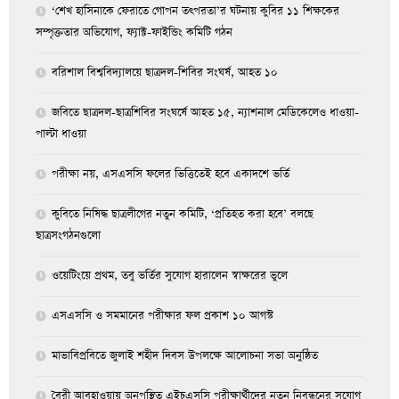
‘শেখ হাসিনাকে ফেরাতে গোপন তৎপরতা’র ঘটনায় কুবির ১১ শিক্ষকের
সম্পৃক্ততার অভিযোগ, ফ্যাক্ট-ফাইন্ডিং কমিটি গঠন
বরিশাল বিশ্ববিদ্যালয়ে ছাত্রদল-শিবির সংঘর্ষ, আহত ১০
জবিতে ছাত্রদল-ছাত্রশিবির সংঘর্ষে আহত ১৫, ন্যাশনাল মেডিকেলেও ধাওয়া-
পাল্টা ধাওয়া
পরীক্ষা নয়, এসএসসি ফলের ভিত্তিতেই হবে একাদশে ভর্তি
কুবিতে নিষিদ্ধ ছাত্রলীগের নতুন কমিটি, ‘প্রতিহত করা হবে’ বলছে
ছাত্রসংগঠনগুলো
ওয়েটিংয়ে প্রথম, তবু ভর্তির সুযোগ হারালেন স্বাক্ষরের ভুলে
এসএসসি ও সমমানের পরীক্ষার ফল প্রকাশ ১০ আগস্ট
মাভাবিপ্রবিতে জুলাই শহীদ দিবস উপলক্ষে আলোচনা সভা অনুষ্ঠিত
বৈরী আবহাওয়ায় অনুপস্থিত এইচএসসি পরীক্ষার্থীদের নতুন নিবন্ধনের সুযোগ