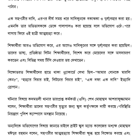
পাঠান।
এক সহপাঠীর দাবি, এরপর দীর্ঘ সময় ধরে সাবিকুনকে বকাঝকা ও দুর্ব্যবহার করা হয়।
এমনকি তার অভিভাবককে ডেকে গালাগালও করা হয়েছে বলে অভিযোগ ওঠে। পরে
বাসায় ফিরে ওই ছাত্রী আত্মহত্যা করে।
শিক্ষার্থীরা আরও অভিযোগ করে, এর আগেও সাবিকুনের সঙ্গে দুর্ব্যবহার করা হয়েছিল।
তাদের ভাষ্য, প্রতিষ্ঠাতা লিটন শিক্ষার্থীদের, বিশেষ করে মেয়েদের সঙ্গে অসদাচরণ
করতেন এবং বিভিন্ন সময় টিসি দেওয়ার ভয় দেখাতেন।
বিক্ষোভরত শিক্ষার্থীদের হাতে থাকা প্ল্যাকার্ডে লেখা ছিল—“আমার বোনকে মারলি
কেন?”, “হত্যার বিচার চাই, লিটনের বিচার চাই”, “এক দফা এক দাবি” ইত্যাদি
স্লোগান।
ঘটনার বিষয়ে কদমতলী থানার ভারপ্রাপ্ত কর্মকর্তা (ওসি) শেখ মোহাম্মদ আশরাফুজ্জামান
বলেন, শিক্ষার্থীরা তাদের সহপাঠীর মৃত্যুর জন্য স্কুল কর্তৃপক্ষকে দায়ী করছে। পরিস্থিতি
নিয়ন্ত্রণে পুলিশ ক্যাম্পাসে অবস্থান নিয়েছে।
অন্যদিকে অভিযোগের বিষয়ে জানতে চাইলে ব্রাইট স্কুল অ্যান্ড কলেজের অধ্যক্ষ মোহাম্মদ
মঈদুর রহমান বলেন, সহপাঠীর আত্মহত্যায় শিক্ষার্থীরা ক্ষুব্ধ হয়ে বিক্ষোভ করছে এবং