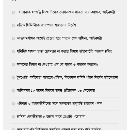
সন্তানকে সম্পত্তি লিখে দিলেও ভোগ-দখল থাকবে বাবা-মায়ের: আইনমন্ত্রী
লতিফ সিদ্দিকীকে কারাগারে পাঠানোর নির্দেশ
আত্মসমর্পণের আগেই গ্রেপ্তার হতে পারেন শেখ হাসিনা: আইনমন্ত্রী
সুনির্দিষ্ট মামলা ছাড়া গ্রেফতার না করার বিষয়ে হাইকোর্টের আদেশ স্থগিত
সম্পদের হিসাব না দেওয়ায় এস কে সুরের ৩ বছরের কারাদণ্ড
টুথপেস্টে ‘ক্ষতিকর’ মাইক্রোপ্লাস্টিক, বিশেষজ্ঞ কমিটি গঠনে নির্দেশ হাইকোর্টের
সাকিবসহ ১৫ জনের বিরুদ্ধে তদন্ত প্রতিবেদন ২৩ সেপ্টেম্বর
পরিবার ও আইনজীবীদের সঙ্গে সাক্ষাতের অনুমতি চাইলেন পলক
হাসিনা-বেনজীরসহ ৮ জনের নামে গ্রেপ্তারি পরোয়ানা
দ্রুত রাষ্ট্রপতি নির্বাচনের তফসিল ঘোষণা করা হবে: ইসি মাছউদ