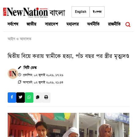
Skip
to
English
ই-পেপার
content
সর্বশেষ
জাতীয়
সারাদেশ
মহানগর
অর্থনীতি
রাজনীতি
আন্তর
আইন ও আদালত
দ্বিতীয় বিয়ে করায় স্বামীকে হত্যা, পাঁচ বছর পর স্ত্রীর মৃত্যুদণ্ড
সিটি ডেস্ক
প্রকাশিত: ০২ জুলাই ২০২৬, ১৭:২৬
আপডেট: ০২ জুলাই ২০২৬, ২১:৫৪