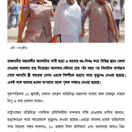
ছবি : সংগৃহীত
রাজধানীর মহাখালীর আলোচিত স্বামী হত্যা ও মরদেহ খণ্ড-বিখণ্ড করে বিভিন্ন স্থানে ফেলে
দেওয়ার মামলায় রায় দিয়েছেন আদালত। ঘটনার প্রায় পাঁচ বছর পর বিচারিক কার্যক্রম
শেষে আসামি স্ত্রী ফাতেমা বেগম ওরফে শিল্পীকে হত্যার দায়ে মৃত্যুদণ্ড দেওয়া হয়েছে।
একই সঙ্গে মরদেহ গুমের অপরাধে তাকে পৃথক সাজাও দেওয়া হয়েছে।
বৃহস্পতিবার (২ জুলাই) ঢাকার ষোড়শ অতিরিক্ত মহানগর দায়রা জজ নাজমুন নাহার
নিপু এ রায় ঘোষণা করেন।
রাষ্ট্রপক্ষের অতিরিক্ত পাবলিক প্রসিকিউটর খন্দকার শফি নেওয়াজ নাসির জানান,
হত্যাকাণ্ডের দায়ে ফাতেমাকে মৃত্যুদণ্ড দেওয়া হয়েছে। এছাড়া মরদেহ গুমের অভিযোগে
সাত বছরের সশ্রম কারাদণ্ড, ১০ হাজার টাকা জরিমানা এবং অনাদায়ে আরও তিন