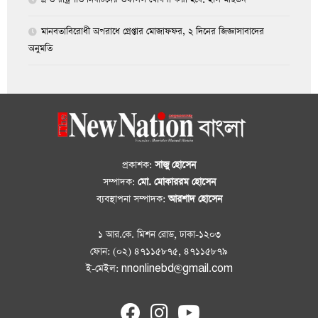
মানবতাবিরোধী অপরাধে গ্রেপ্তার মোজাফফর, ২ দিনের জিজ্ঞাসাবাদের
অনুমতি
প্রকাশক:
সাজু হোসেন
সম্পাদক:
মো. মোকাররম হোসেন
ব্যবস্থাপনা সম্পাদক:
আরশাদ হোসেন
১ আর.কে. মিশন রোড, ঢাকা-১২০৩
ফোন: (০২) ৪৭১১৫৮৭৫, ৪৭১১৫৮৭৯
ই-মেইল: nnonlinebd@gmail.com
fab
fab
fab