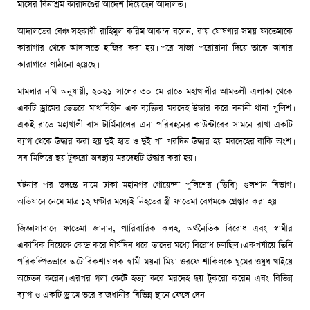
মাসের বিনাশ্রম কারাদণ্ডের আদেশ দিয়েছেন আদালত।
আদালতের বেঞ্চ সহকারী রাহিমুল করিম আকন্দ বলেন, রায় ঘোষণার সময় ফাতেমাকে
কারাগার থেকে আদালতে হাজির করা হয়। পরে সাজা পরোয়ানা দিয়ে তাকে আবার
কারাগারে পাঠানো হয়েছে।
মামলার নথি অনুযায়ী, ২০২১ সালের ৩০ মে রাতে মহাখালীর আমতলী এলাকা থেকে
একটি ড্রামের ভেতরে মাথাবিহীন এক ব্যক্তির মরদেহ উদ্ধার করে বনানী থানা পুলিশ।
একই রাতে মহাখালী বাস টার্মিনালের এনা পরিবহনের কাউন্টারের সামনে রাখা একটি
ব্যাগ থেকে উদ্ধার করা হয় দুই হাত ও দুই পা। পরদিন উদ্ধার হয় মরদেহের বাকি অংশ।
সব মিলিয়ে ছয় টুকরো অবস্থায় মরদেহটি উদ্ধার করা হয়।
ঘটনার পর তদন্তে নামে ঢাকা মহানগর গোয়েন্দা পুলিশের (ডিবি) গুলশান বিভাগ।
অভিযানে নেমে মাত্র ১২ ঘণ্টার মধ্যেই নিহতের স্ত্রী ফাতেমা বেগমকে গ্রেপ্তার করা হয়।
জিজ্ঞাসাবাদে ফাতেমা জানান, পারিবারিক কলহ, অর্থনৈতিক বিরোধ এবং স্বামীর
একাধিক বিয়েকে কেন্দ্র করে দীর্ঘদিন ধরে তাদের মধ্যে বিরোধ চলছিল। একপর্যায়ে তিনি
পরিকল্পিতভাবে অটোরিকশাচালক স্বামী ময়না মিয়া ওরফে শাকিলকে ঘুমের ওষুধ খাইয়ে
অচেতন করেন। এরপর গলা কেটে হত্যা করে মরদেহ ছয় টুকরো করেন এবং বিভিন্ন
ব্যাগ ও একটি ড্রামে ভরে রাজধানীর বিভিন্ন স্থানে ফেলে দেন।