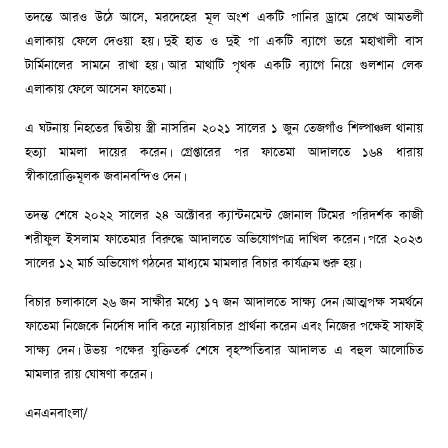
তদন্তে আরও উঠে আসে, মরদেহের মূল অংশ একটি পানির ড্রামে রেখে আমতলী
এলাকায় ফেলে দেওয়া হয়। দুই হাত ও দুই পা একটি ব্যাগে ভরে মহাখালী বাস
টার্মিনালের সামনে রাখা হয়। আর মাথাটি পৃথক একটি ব্যাগে নিয়ে গুলশান লেক
এলাকায় ফেলে আসেন ফাতেমা।
এ ঘটনায় নিহতের দ্বিতীয় স্ত্রী নাসরিন ২০২১ সালের ১ জুন তেজগাঁও শিল্পাঞ্চল থানায়
হত্যা মামলা দায়ের করেন। গ্রেপ্তারের পর ফাতেমা আদালতে ১৬৪ ধারায়
স্বীকারোক্তিমূলক জবানবন্দিও দেন।
তদন্ত শেষে ২০২২ সালের ২৪ অক্টোবর ক্যান্টনমেন্ট জোনাল টিমের পরিদর্শক কাজী
শরীফুল ইসলাম ফাতেমার বিরুদ্ধে আদালতে অভিযোগপত্র দাখিল করেন। পরে ২০২৩
সালের ১২ মার্চ অভিযোগ গঠনের মাধ্যমে মামলার বিচার কার্যক্রম শুরু হয়।
বিচার চলাকালে ২৬ জন সাক্ষীর মধ্যে ১৭ জন আদালতে সাক্ষ্য দেন। আত্মপক্ষ সমর্থনে
ফাতেমা নিজেকে নির্দোষ দাবি করে ন্যায়বিচার প্রার্থনা করেন এবং নিজের পক্ষেই সাফাই
সাক্ষ্য দেন। উভয় পক্ষের যুক্তিতর্ক শেষে বৃহস্পতিবার আদালত এ বহুল আলোচিত
মামলার রায় ঘোষণা করেন।
এনএনবাংলা/