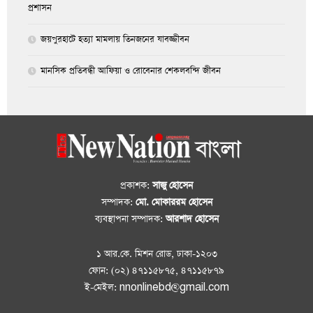
প্রশাসন
জয়পুরহাটে হত্যা মামলায় তিনজনের যাবজ্জীবন
মানসিক প্রতিবন্ধী আফিয়া ও রোবেনার শেকলবন্দি জীবন
প্রকাশক:
সাজু হোসেন
সম্পাদক:
মো. মোকাররম হোসেন
ব্যবস্থাপনা সম্পাদক:
আরশাদ হোসেন
১ আর.কে. মিশন রোড, ঢাকা-১২০৩
ফোন: (০২) ৪৭১১৫৮৭৫, ৪৭১১৫৮৭৯
ই-মেইল: nnonlinebd@gmail.com