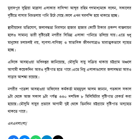
মুরাদপুর সুন্নিয়া মাদ্রাসা এলাকার বাসিন্দা আব্দুর রহিম গণমাধ্যমকে বলেন, সকালের
বৃষ্টিতে বাসার নিচতলায় পানি উঠে গেছে। ফলে এখন ঘরবন্দি হয়ে থাকতে হচ্ছে।
স্থানীয়দের অভিযোগ, জলাবদ্ধতা নিরসনে হাজার হাজার কোটি টাকার প্রকল্প বাস্তবায়ন
হলেও সামান্য ভারী বৃষ্টিতেই নগরীর বিভিন্ন এলাকা পানিতে তলিয়ে যায়। এতে শুধু
মানুষের চলাচলই নয়, ব্যবসা-বাণিজ্য ও স্বাভাবিক জীবনযাত্রাও মারাত্মকভাবে ব্যাহত
হচ্ছে।
এদিকে আবহাওয়া অধিদপ্তর জানিয়েছে, মৌসুমি বায়ু সক্রিয় থাকায় চট্টগ্রাম অঞ্চলে
আগামী কয়েকদিন আরও বৃষ্টিপাত হতে পারে। এতে নিচু এলাকাগুলোর জলাবদ্ধতা আরও
বাড়ার আশঙ্কা রয়েছে।
নগরীর পতেঙ্গা আবহাওয়া অফিসের কর্মকর্তা মাহমুদুল আলম জানান, গতকাল সকাল
৯টা থেকে আজ সকাল ৯টা পর্যন্ত ৩৩০ দশমিক ৮ মিলিমিটার বৃষ্টিপাত রেকর্ড করা
হয়েছে। মৌসুমি বায়ুর প্রভাবে আগামী দুই থেকে তিনদিন চট্টগ্রামে বৃষ্টিপাত অব্যাহত
থাকতে পারে।
এনএনবাংলা/