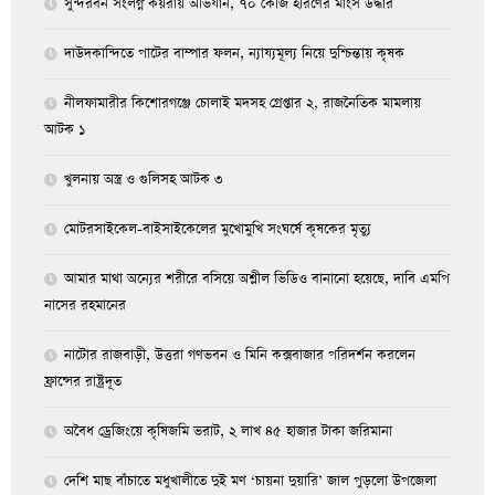
সুন্দরবন সংলগ্ন কয়রায় অভিযান, ৭০ কেজি হরিণের মাংস উদ্ধার
দাউদকান্দিতে পাটের বাম্পার ফলন, ন্যায্যমূল্য নিয়ে দুশ্চিন্তায় কৃষক
নীলফামারীর কিশোরগঞ্জে চোলাই মদসহ গ্রেপ্তার ২, রাজনৈতিক মামলায়
আটক ১
খুলনায় অস্ত্র ও গুলিসহ আটক ৩
মোটরসাইকেল-বাইসাইকেলের মুখোমুখি সংঘর্ষে কৃষকের মৃত্যু
আমার মাথা অন্যের শরীরে বসিয়ে অশ্লীল ভিডিও বানানো হয়েছে, দাবি এমপি
নাসের রহমানের
নাটোর রাজবাড়ী, উত্তরা গণভবন ও মিনি কক্সবাজার পরিদর্শন করলেন
ফ্রান্সের রাষ্ট্রদূত
অবৈধ ড্রেজিংয়ে কৃষিজমি ভরাট, ২ লাখ ৪৫ হাজার টাকা জরিমানা
দেশি মাছ বাঁচাতে মধুখালীতে দুই মণ ‘চায়না দুয়ারি’ জাল পুড়লো উপজেলা