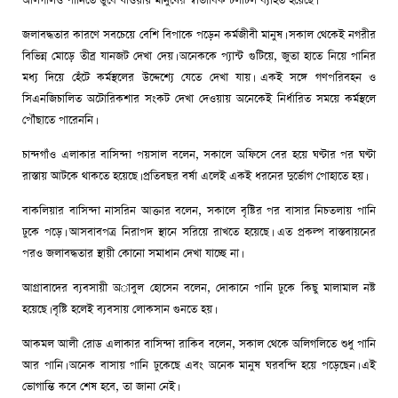
অলিগলিও পানিতে ডুবে যাওয়ায় মানুষের স্বাভাবিক চলাচল ব্যাহত হয়েছে।
জলাবদ্ধতার কারণে সবচেয়ে বেশি বিপাকে পড়েন কর্মজীবী মানুষ। সকাল থেকেই নগরীর
বিভিন্ন মোড়ে তীব্র যানজট দেখা দেয়। অনেককে প্যান্ট গুটিয়ে, জুতা হাতে নিয়ে পানির
মধ্য দিয়ে হেঁটে কর্মস্থলের উদ্দেশ্যে যেতে দেখা যায়। একই সঙ্গে গণপরিবহন ও
সিএনজিচালিত অটোরিকশার সংকট দেখা দেওয়ায় অনেকেই নির্ধারিত সময়ে কর্মস্থলে
পৌঁছাতে পারেননি।
চান্দগাঁও এলাকার বাসিন্দা পয়সাল বলেন, সকালে অফিসে বের হয়ে ঘণ্টার পর ঘণ্টা
রাস্তায় আটকে থাকতে হয়েছে। প্রতিবছর বর্ষা এলেই একই ধরনের দুর্ভোগ পোহাতে হয়।
বাকলিয়ার বাসিন্দা নাসরিন আক্তার বলেন, সকালে বৃষ্টির পর বাসার নিচতলায় পানি
ঢুকে পড়ে। আসবাবপত্র নিরাপদ স্থানে সরিয়ে রাখতে হয়েছে। এত প্রকল্প বাস্তবায়নের
পরও জলাবদ্ধতার স্থায়ী কোনো সমাধান দেখা যাচ্ছে না।
আগ্রাবাদের ব্যবসায়ী অাবুল হোসেন বলেন, দোকানে পানি ঢুকে কিছু মালামাল নষ্ট
হয়েছে। বৃষ্টি হলেই ব্যবসায় লোকসান গুনতে হয়।
আকমল আলী রোড এলাকার বাসিন্দা রাকিব বলেন, সকাল থেকে অলিগলিতে শুধু পানি
আর পানি। অনেক বাসায় পানি ঢুকেছে এবং অনেক মানুষ ঘরবন্দি হয়ে পড়েছেন। এই
ভোগান্তি কবে শেষ হবে, তা জানা নেই।