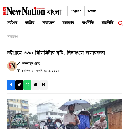
Skip
to
English
ই-পেপার
content
সর্বশেষ
জাতীয়
সারাদেশ
মহানগর
অর্থনীতি
রাজনীতি
আন্তর
সারাদেশ
চট্টগ্রামে ৩৩০ মিলিমিটার বৃষ্টি, নিম্নাঞ্চলে জলাবদ্ধতা
অনলাইন ডেস্ক
প্রকাশিত: ০৭ জুলাই ২০২৬, ১৫:১৪