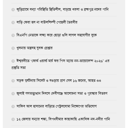
কুড়িগ্রামে বন্যা পরিস্থিতি স্থিতিশীল, বাড়ছে ধরলা ও ব্রহ্মপুত্র নদের পানি
বাড়ি ফেরা হল না বাউলশিল্পী পেহেলী ভৈরবীর
বিএনপি নেতাকে লক্ষ্য করে ছোড়া গুলি লাগল সহযোগীর বুকে
খুলনায় অস্ত্রসহ যুবক গ্রেপ্তার
ঈশ্বরদীতে ‘ফোর্থ ওয়ার্ল্ড মার্চ ফর পিস অ্যান্ড নন-ভায়োলেন্স ২০২৬’ এর
প্রস্তুতি সভা
সড়ক দুর্ঘটনায় সিলেট ও বগুড়ায় প্রাণ গেল ১৬ জনের, আহত ৩৩
জুলাই গণঅভ্যুত্থান দিবসে দেবীগঞ্জে আলোচনা সভা ও পুরস্কার বিতরণ
সাকিব আল হাসানের বাড়িতে পেট্রলবোমা নিক্ষেপের অভিযোগ
১২ জেলায় বন্যার শঙ্কা, বিপৎসীমার কাছাকাছি একাধিক নদ-নদীর পানি