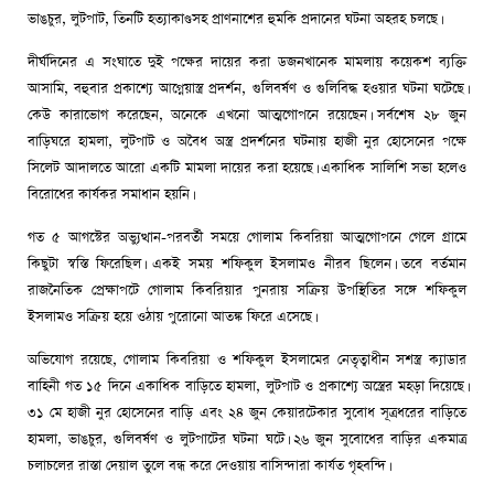
ভাঙচুর, লুটপাট, তিনটি হত্যাকাণ্ডসহ প্রাণনাশের হুমকি প্রদানের ঘটনা অহরহ চলছে।
দীর্ঘদিনের এ সংঘাতে দুই পক্ষের দায়ের করা ডজনখানেক মামলায় কয়েকশ ব্যক্তি
আসামি, বহুবার প্রকাশ্যে আগ্নেয়াস্ত্র প্রদর্শন, গুলিবর্ষণ ও গুলিবিদ্ধ হওয়ার ঘটনা ঘটেছে।
কেউ কারাভোগ করেছেন, অনেকে এখনো আত্মগোপনে রয়েছেন। সর্বশেষ ২৮ জুন
বাড়িঘরে হামলা, লুটপাট ও অবৈধ অস্ত্র প্রদর্শনের ঘটনায় হাজী নুর হোসেনের পক্ষে
সিলেট আদালতে আরো একটি মামলা দায়ের করা হয়েছে। একাধিক সালিশি সভা হলেও
বিরোধের কার্যকর সমাধান হয়নি।
গত ৫ আগস্টের অভ্যুত্থান-পরবর্তী সময়ে গোলাম কিবরিয়া আত্মগোপনে গেলে গ্রামে
কিছুটা স্বস্তি ফিরেছিল। একই সময় শফিকুল ইসলামও নীরব ছিলেন। তবে বর্তমান
রাজনৈতিক প্রেক্ষাপটে গোলাম কিবরিয়ার পুনরায় সক্রিয় উপস্থিতির সঙ্গে শফিকুল
ইসলামও সক্রিয় হয়ে ওঠায় পুরোনো আতঙ্ক ফিরে এসেছে।
অভিযোগ রয়েছে, গোলাম কিবরিয়া ও শফিকুল ইসলামের নেতৃত্বাধীন সশস্ত্র ক্যাডার
বাহিনী গত ১৫ দিনে একাধিক বাড়িতে হামলা, লুটপাট ও প্রকাশ্যে অস্ত্রের মহড়া দিয়েছে।
৩১ মে হাজী নুর হোসেনের বাড়ি এবং ২৪ জুন কেয়ারটেকার সুবোধ সূত্রধরের বাড়িতে
হামলা, ভাঙচুর, গুলিবর্ষণ ও লুটপাটের ঘটনা ঘটে। ২৬ জুন সুবোধের বাড়ির একমাত্র
চলাচলের রাস্তা দেয়াল তুলে বন্ধ করে দেওয়ায় বাসিন্দারা কার্যত গৃহবন্দি।