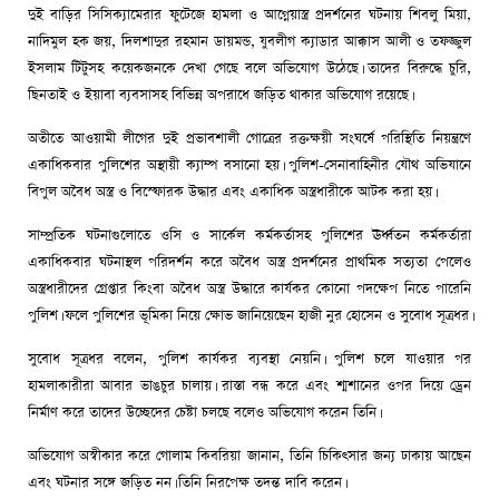
দুই বাড়ির সিসিক্যামেরার ফুটেজে হামলা ও আগ্নেয়াস্ত্র প্রদর্শনের ঘটনায় শিবলু মিয়া,
নাদিমুল হক জয়, দিলশাদুর রহমান ডায়মন্ড, যুবলীগ ক্যাডার আক্কাস আলী ও তফজ্জুল
ইসলাম টিটুসহ কয়েকজনকে দেখা গেছে বলে অভিযোগ উঠেছে। তাদের বিরুদ্ধে চুরি,
ছিনতাই ও ইয়াবা ব্যবসাসহ বিভিন্ন অপরাধে জড়িত থাকার অভিযোগ রয়েছে।
অতীতে আওয়ামী লীগের দুই প্রভাবশালী গোত্রের রক্তক্ষয়ী সংঘর্ষে পরিস্থিতি নিয়ন্ত্রণে
একাধিকবার পুলিশের অস্থায়ী ক্যাম্প বসানো হয়। পুলিশ-সেনাবাহিনীর যৌথ অভিযানে
বিপুল অবৈধ অস্ত্র ও বিস্ফোরক উদ্ধার এবং একাধিক অস্ত্রধারীকে আটক করা হয়।
সাম্প্রতিক ঘটনাগুলোতে ওসি ও সার্কেল কর্মকর্তাসহ পুলিশের ঊর্ধ্বতন কর্মকর্তারা
একাধিকবার ঘটনাস্থল পরিদর্শন করে অবৈধ অস্ত্র প্রদর্শনের প্রাথমিক সত্যতা পেলেও
অস্ত্রধারীদের গ্রেপ্তার কিংবা অবৈধ অস্ত্র উদ্ধারে কার্যকর কোনো পদক্ষেপ নিতে পারেনি
পুলিশ। ফলে পুলিশের ভূমিকা নিয়ে ক্ষোভ জানিয়েছেন হাজী নুর হোসেন ও সুবোধ সূত্রধর।
সুবোধ সূত্রধর বলেন, পুলিশ কার্যকর ব্যবস্থা নেয়নি। পুলিশ চলে যাওয়ার পর
হামলাকারীরা আবার ভাঙচুর চালায়। রাস্তা বন্ধ করে এবং শ্মশানের ওপর দিয়ে ড্রেন
নির্মাণ করে তাদের উচ্ছেদের চেষ্টা চলছে বলেও অভিযোগ করেন তিনি।
অভিযোগ অস্বীকার করে গোলাম কিবরিয়া জানান, তিনি চিকিৎসার জন্য ঢাকায় আছেন
এবং ঘটনার সঙ্গে জড়িত নন। তিনি নিরপেক্ষ তদন্ত দাবি করেন।