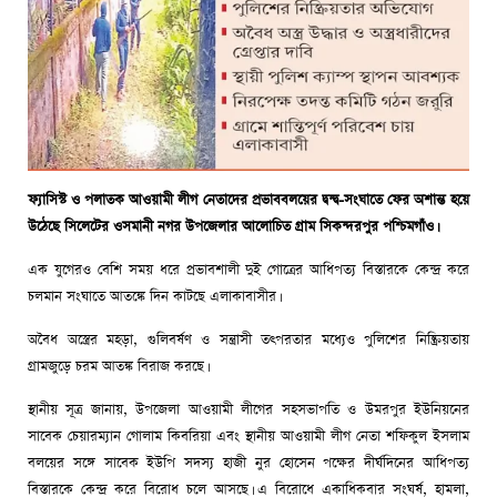
ফ্যাসিস্ট ও পলাতক আওয়ামী লীগ নেতাদের প্রভাববলয়ের দ্বন্দ্ব-সংঘাতে ফের অশান্ত হয়ে
উঠেছে সিলেটের ওসমানী নগর উপজেলার আলোচিত গ্রাম সিকন্দরপুর পশ্চিমগাঁও।
এক যুগেরও বেশি সময় ধরে প্রভাবশালী দুই গোত্রের আধিপত্য বিস্তারকে কেন্দ্র করে
চলমান সংঘাতে আতঙ্কে দিন কাটছে এলাকাবাসীর।
অবৈধ অস্ত্রের মহড়া, গুলিবর্ষণ ও সন্ত্রাসী তৎপরতার মধ্যেও পুলিশের নিষ্ক্রিয়তায়
গ্রামজুড়ে চরম আতঙ্ক বিরাজ করছে।
স্থানীয় সূত্র জানায়, উপজেলা আওয়ামী লীগের সহসভাপতি ও উমরপুর ইউনিয়নের
সাবেক চেয়ারম্যান গোলাম কিবরিয়া এবং স্থানীয় আওয়ামী লীগ নেতা শফিকুল ইসলাম
বলয়ের সঙ্গে সাবেক ইউপি সদস্য হাজী নুর হোসেন পক্ষের দীর্ঘদিনের আধিপত্য
বিস্তারকে কেন্দ্র করে বিরোধ চলে আসছে। এ বিরোধে একাধিকবার সংঘর্ষ, হামলা,