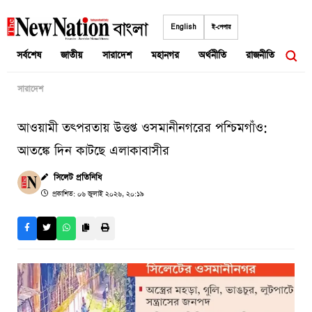
Skip
to
English
ই-পেপার
content
সর্বশেষ
জাতীয়
সারাদেশ
মহানগর
অর্থনীতি
রাজনীতি
আন্তর
সারাদেশ
আওয়ামী তৎপরতায় উত্তপ্ত ওসমানীনগরের পশ্চিমগাঁও:
আতঙ্কে দিন কাটছে এলাকাবাসীর
সিলেট প্রতিনিধি
প্রকাশিত: ০৬ জুলাই ২০২৬, ২০:১৯