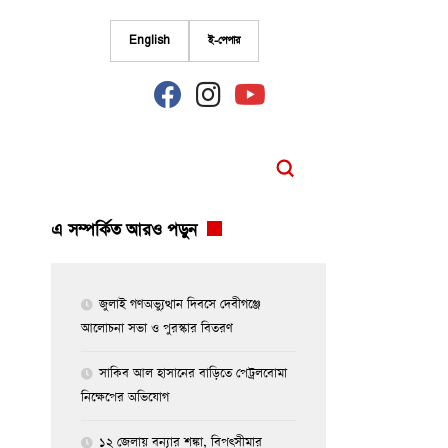
English
ই-পেপার
fab
fab
fab
fa-
fa-
fa-
facebook
instagram
youtube
এ সম্পর্কিত আরও পড়ুন
জুলাই গণঅভ্যুত্থান দিবসে দেবীগঞ্জে
আলোচনা সভা ও পুরস্কার বিতরণ
সাকিব আল হাসানের বাড়িতে পেট্রলবোমা
নিক্ষেপের অভিযোগ
১২ জেলায় বন্যার শঙ্কা, বিপৎসীমার