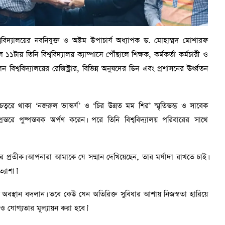
দ্যালয়ের নবনিযুক্ত ও অষ্টম উপাচার্য অধ্যাপক ড. মোহাম্মদ মোশারফ
টায় তিনি বিশ্ববিদ্যালয় ক্যাম্পাসে পৌঁছালে শিক্ষক, কর্মকর্তা-কর্মচারী ও
ন বিশ্ববিদ্যালয়ের রেজিস্ট্রার, বিভিন্ন অনুষদের ডিন এবং প্রশাসনের ঊর্ধ্বতন
য় চত্বরে থাকা ‘নজরুল ভাস্কর্য’ ও ‘চির উন্নত মম শির’ স্মৃতিস্তম্ভ ও সাবেক
িপ্রস্তরে পুষ্পস্তবক অর্পণ করেন। পরে তিনি বিশ্ববিদ্যালয় পরিবারের সাথে
সার প্রতীক। আপনারা আমাকে যে সম্মান দেখিয়েছেন, তার মর্যাদা রাখতে চাই।
যাশা।’
স্থান বদলান। তবে কেউ যেন অতিরিক্ত সুবিধার আশায় নিজস্বতা হারিয়ে
 যোগ্যতার মূল্যায়ন করা হবে।’