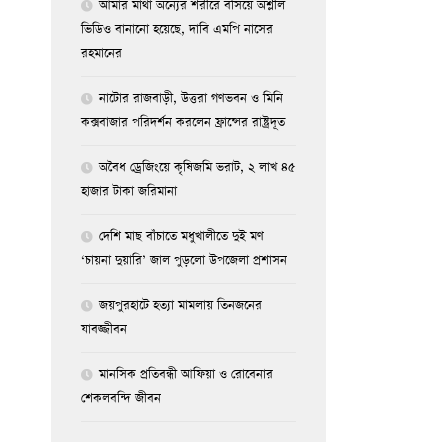
আমার মাথা অন্যের শরীরে বসিয়ে অশ্লীল
ভিডিও বানানো হয়েছে, দাবি এমপি নাসের
রহমানের
নাটোর রাজবাড়ী, উত্তরা গণভবন ও মিনি
কক্সবাজার পরিদর্শন করলেন ফ্রান্সের রাষ্ট্রদূত
অবৈধ ড্রেজিংয়ে কৃষিজমি ভরাট, ২ লাখ ৪৫
হাজার টাকা জরিমানা
দেশি মাছ বাঁচাতে মধুখালীতে দুই মণ
‘চায়না দুয়ারি’ জাল পুড়লো উপজেলা প্রশাসন
জয়পুরহাটে হত্যা মামলায় তিনজনের
যাবজ্জীবন
মানসিক প্রতিবন্ধী আফিয়া ও রোবেনার
শেকলবন্দি জীবন