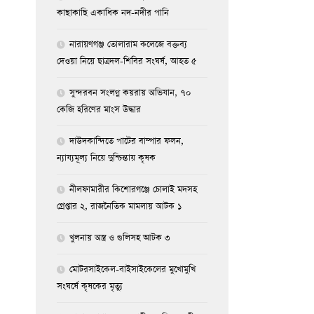
কাছাকাছি একাধিক নদ-নদীর পানি
নারায়ণগঞ্জ তোলারাম কলেজে বক্তব্য
দেওয়া নিয়ে ছাত্রদল-শিবির সংঘর্ষ, আহত ৫
সুন্দরবন সংলগ্ন কয়রায় অভিযান, ৭০
কেজি হরিণের মাংস উদ্ধার
দাউদকান্দিতে পাটের বাম্পার ফলন,
ন্যায্যমূল্য নিয়ে দুশ্চিন্তায় কৃষক
নীলফামারীর কিশোরগঞ্জে চোলাই মদসহ
গ্রেপ্তার ২, রাজনৈতিক মামলায় আটক ১
খুলনায় অস্ত্র ও গুলিসহ আটক ৩
মোটরসাইকেল-বাইসাইকেলের মুখোমুখি
সংঘর্ষে কৃষকের মৃত্যু