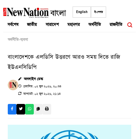
Skip
to
English
ই-পেপার
content
সর্বশেষ
জাতীয়
সারাদেশ
মহানগর
অর্থনীতি
রাজনীতি
আন্তর
অর্থনীতি-ব্যবসা
বাংলাদেশকে এলডিসি উত্তরণে আরও সময় দিতে রাজি
ইউএনসিডিপি
অনলাইন ডেস্ক
প্রকাশিত: ০২ জুন ২০২৬, ২০:৩৪
আপডেট: ০২ জুন ২০২৬, ২১:১৪