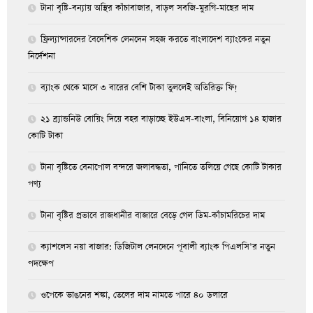
টানা বৃষ্টি-বন্যায় অস্থির কাঁচাবাজার, বাড়ল সবজি-মুরগি-মাছের দাম
ফ্রিল্যান্সারদের বৈদেশিক লেনদেন সহজ করতে বাংলাদেশ ব্যাংকের নতুন
নির্দেশনা
ব্যাংক থেকে মাসে ৩ বারের বেশি টাকা তুললেই অতিরিক্ত ফি!
২১ ব্র্যান্ডনিউ বোয়িং দিয়ে বহর বাড়াচ্ছে ইউএস-বাংলা, বিনিয়োগ ১৪ হাজার
কোটি টাকা
টানা বৃষ্টিতে বেনাপোল বন্দরে জলাবদ্ধতা, পানিতে তলিয়ে গেছে কোটি টাকার
পণ্য
টানা বৃষ্টির প্রভাবে রাজধানীর বাজারে বেড়ে গেল ডিম-কাঁচামরিচের দাম
ক্যাশলেস নয়া বাজার: ডিজিটাল লেনদেনে পূবালী ব্যাংক পিএলসি’র নতুন
পদক্ষেপ
ওপেকে ভাঙনের শঙ্কা, তেলের দাম নামতে পারে ৪০ ডলারে