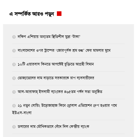
এ সম্পর্কিত আরও পড়ুন
দক্ষিণ এশিয়ায় অন্যতম স্থিতিশীল মুদ্রা ‘টাকা’
বাংলাদেশের ওপর ট্রাম্পের ‘জোরপূর্বক শ্রম শুল্ক’ ফের মামলার মুখে
১০টি এয়ারবাস কিনতে আগস্টেই চুক্তিতে আগ্রহী বিমান
ভোজ্যতেলের দাম বাড়াতে সরকারকে চাপ ব্যবসায়ীদের
আল-আরাফাহ্ ইসলামী ব্যাংকের ৪৬৫তম পর্ষদ সভা অনুষ্ঠিত
২১ নতুন বোয়িং উড়োজাহাজ কিনে গ্লোবাল এভিয়েশন গ্রুপ হওয়ার পথে
ইউএস-বাংলা
ডলারের দাম মৌখিকভাবে বেঁধে দিল কেন্দ্রীয় ব্যাংক