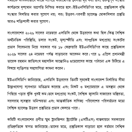
সময়কে কার্যকরভাবে কাজে লাগিয়ে কাঠামোগত দুর্বলতা দূর করা এবং গুরুত্বপূর্ণ সংস্কার
কার্যক্রমে দৃশ্যমান অগ্রগতি নিশ্চিত করতে হবে। ইউএনসিডিপির মতে, প্রস্তুতিকাল বৃদ্ধি
সংস্কার বিলম্বিত করার সুযোগ নয়; বরং উত্তরণ-পরবর্তী চ্যালেঞ্জ মোকাবিলার প্রস্তুতি
আরও শক্তিশালী করার সুযোগ।
বাংলাদেশের ২০২৬ সালের নভেম্বরে এলডিসি থেকে উত্তরণের কথা ছিল। কিন্তু বৈশ্বিক
অর্থনৈতিক পরিস্থিতি, ডলার সংকট, মূল্যস্ফীতি এবং সাম্প্রতিক মধ্যপ্রাচ্য সংকটের
প্রভাব বিবেচনায় নিয়ে সরকার গত ১৮ ফেব্রুয়ারি ইউএনসিডিপির কাছে প্রস্তুতিকাল
২০২৯ সালের ২৪ নভেম্বর পর্যন্ত বাড়ানোর আবেদন করে। পরে ৬ এপ্রিল প্রধানমন্ত্রী
তারেক রহমান জাতিসংঘ মহাসচিব আন্তোনিও গুতেরেসের কাছে পাঠানো এক চিঠিতে এ
বিষয়ে ব্যক্তিগত সহযোগিতা কামনা করেন।
ইউএনসিডিপি জানিয়েছে, এলডিসি উত্তরণের তিনটি সূচকেই বাংলাদেশ নির্ধারিত সীমা
উল্লেখযোগ্য ব্যবধানে অতিক্রম করেছে এবং নিকট ও মধ্যমেয়াদে এ অবস্থান থেকে
পিছিয়ে পড়ার ঝুঁকি খুবই কম। তবে মধ্যপ্রাচ্য সংকট, বৈশ্বিক জ্বালানি বাজারের অস্থিরতা,
সরবরাহ ব্যবস্থার অনিশ্চয়তা এবং আন্তর্জাতিক বাণিজ্য পরিবেশের পরিবর্তনের মতো
বৈশ্বিক চ্যালেঞ্জ উত্তরণ প্রস্তুতিতে প্রভাব ফেলতে পারে।
কমিটি বাংলাদেশের প্রণীত স্মুথ ট্রানজিশন স্ট্র্যাটেজি (এসটিএস) বাস্তবায়নে সরকারের
প্রতিশ্রুতিকে স্বাগত জানিয়েছে। তাদের মতে, প্রস্তুতিকাল বাড়ানো হলে বর্তমান বৈশ্বিক