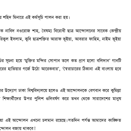
্রীয় শহিদ মিনারে এই কর্মসূচি পালন করা হয়।
ন্বয়ক নাবিদ নওরোজ শাহ, বৈষম্য বিরোধী ছাত্র আন্দোলনের সাবেক কেন্দ্রীয়
রিকুল ইসলাম, কুবি ছাত্রশক্তির আরাফ ভূইয়া, আবরার ফাহিম, নাইম ভূইয়া
সূচির সূচনা হয়ে ‘মুক্তির মন্দির সোপান তলে কত প্রাণ হলো বলিদান’ গানটি
রের হাতিয়ার গর্জে উঠো আরেকবার’, ‘স্বৈরাচারের ঠিকানা এই বাংলায় হবে
র উদ্যোগ ঢাকা বিশ্ববিদ্যলয়ে হলেও এই আন্দোলনকে বেগবান করে কুমিল্লা
ুবি শিক্ষার্থীদের উপর পুলিশ গুলিবর্ষণ করে তখন থেকে সারাদেশের মানুষ
া এই আন্দোলন এখনো চলমান রয়েছে। যতদিন পর্যন্ত আমাদের কাঙ্ক্ষিত
আন্দোলন বজায় থাকবে।’