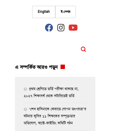
English
ই-পেপার
fab
fab
fab
fa-
fa-
fa-
facebook
instagram
youtube
এ সম্পর্কিত আরও পড়ুন
প্রথম শ্রেণিতে ভর্তি পরীক্ষা থাকছে না,
২০২৭ শিক্ষাবর্ষ থেকে লটারিতেই ভর্তি
‘শেখ হাসিনাকে ফেরাতে গোপন তৎপরতা’র
ঘটনায় কুবির ১১ শিক্ষকের সম্পৃক্ততার
অভিযোগ, ফ্যাক্ট-ফাইন্ডিং কমিটি গঠন