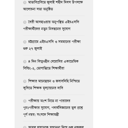
মাভাবিপ্রবিতে জুলাই শহীদ দিবস উপলক্ষে
আলোচনা সভা অনুষ্ঠিত
বৈরী আবহাওয়ায় অনুপস্থিত এইচএসসি
পরীক্ষার্থীদের নতুন নিবন্ধনের সুযোগ
চট্টগ্রামে এইচএসসি ও সমমানের পরীক্ষা
শুরু ২৭ জুলাই
৪ দিন বিদ্যুৎহীন বেরোবির একাডেমিক
বিল্ডিং-২, ভোগান্তিতে শিক্ষার্থীরা
শিক্ষার মানোন্নয়ন ও জবাবদিহি নিশ্চিতে
কুবিতে শিক্ষক মূল্যায়নের দাবি
পরীক্ষায় অংশ নিতে না পারাদের
পুনঃপরীক্ষার সুযোগ, পদার্থবিজ্ঞানের ভুল প্রশ্নে
পূর্ণ নম্বর: সংসদে শিক্ষামন্ত্রী
আবুল হায়াতকে সম্মাননা দিয়ে শুরু নজরুল