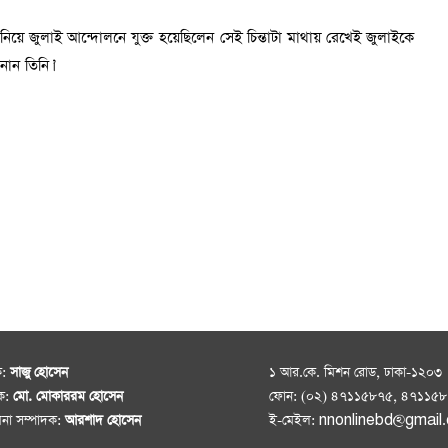
িয়ে জুলাই আন্দোলনে যুক্ত হয়েছিলেন সেই চিন্তাটা মাথায় রেখেই জুলাইকে
ান তিনি।’
ক:
সাজু হোসেন
১ আর.কে. মিশন রোড, ঢাকা-১২০৩
দক:
মো. মোকাররম হোসেন
ফোন: (০২) ৪৭১১৫৮৭৫, ৪৭১১৫
াপনা সম্পাদক:
আরশাদ হোসেন
ই-মেইল: nnonlinebd@gmail