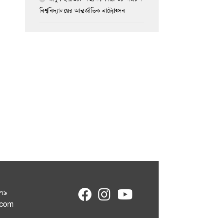
বিশ্ববিদ্যালয়ের আন্তর্জাতিক নাট্যোৎসব
fab
fab
fab
৮৭৯
fa-
fa-
fa-
.com
facebook
instagram
youtube