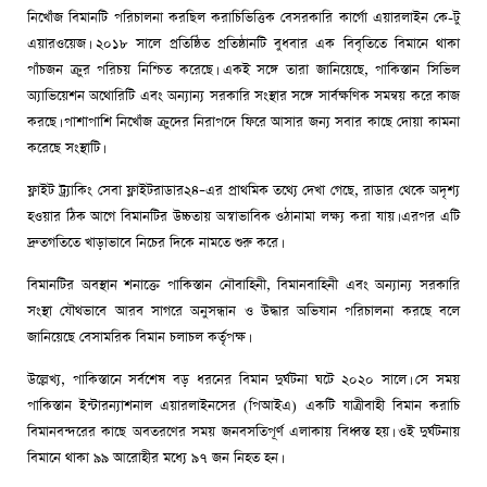
নিখোঁজ বিমানটি পরিচালনা করছিল করাচিভিত্তিক বেসরকারি কার্গো এয়ারলাইন কে-টু
এয়ারওয়েজ। ২০১৮ সালে প্রতিষ্ঠিত প্রতিষ্ঠানটি বুধবার এক বিবৃতিতে বিমানে থাকা
পাঁচজন ক্রুর পরিচয় নিশ্চিত করেছে। একই সঙ্গে তারা জানিয়েছে, পাকিস্তান সিভিল
অ্যাভিয়েশন অথোরিটি এবং অন্যান্য সরকারি সংস্থার সঙ্গে সার্বক্ষণিক সমন্বয় করে কাজ
করছে। পাশাপাশি নিখোঁজ ক্রুদের নিরাপদে ফিরে আসার জন্য সবার কাছে দোয়া কামনা
করেছে সংস্থাটি।
ফ্লাইট ট্র্যাকিং সেবা ফ্লাইটরাডার২৪–এর প্রাথমিক তথ্যে দেখা গেছে, রাডার থেকে অদৃশ্য
হওয়ার ঠিক আগে বিমানটির উচ্চতায় অস্বাভাবিক ওঠানামা লক্ষ্য করা যায়। এরপর এটি
দ্রুতগতিতে খাড়াভাবে নিচের দিকে নামতে শুরু করে।
বিমানটির অবস্থান শনাক্তে পাকিস্তান নৌবাহিনী, বিমানবাহিনী এবং অন্যান্য সরকারি
সংস্থা যৌথভাবে আরব সাগরে অনুসন্ধান ও উদ্ধার অভিযান পরিচালনা করছে বলে
জানিয়েছে বেসামরিক বিমান চলাচল কর্তৃপক্ষ।
উল্লেখ্য, পাকিস্তানে সর্বশেষ বড় ধরনের বিমান দুর্ঘটনা ঘটে ২০২০ সালে। সে সময়
পাকিস্তান ইন্টারন্যাশনাল এয়ারলাইনসের (পিআইএ) একটি যাত্রীবাহী বিমান করাচি
বিমানবন্দরের কাছে অবতরণের সময় জনবসতিপূর্ণ এলাকায় বিধ্বস্ত হয়। ওই দুর্ঘটনায়
বিমানে থাকা ৯৯ আরোহীর মধ্যে ৯৭ জন নিহত হন।