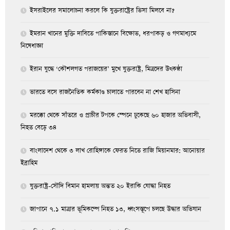
ইসরাইলের সমালোচনা করলে কি যুক্তরাষ্ট্রের ভিসা মিলবে না?
ইমরান খানের মুক্তি দাবিতে পাকিস্তানে বিক্ষোভ, ধরপাকড় ও গণমাধ্যমে
নিষেধাজ্ঞা
ইরান যুদ্ধে ‘কৌশলগত পরাজয়ের’ মুখে যুক্তরাষ্ট্র, মিত্রদের উৎকণ্ঠা
ভারতে বসে রাজনৈতিক কর্মকাণ্ড চালাতে পারবেন না শেখ হাসিনা
মরক্কো থেকে সাঁতরে ও প্রাচীর টপকে স্পেনে ঢুকেছে ৬০ হাজার অভিবাসী,
নিহত বেড়ে ৩৪
বাংলাদেশ থেকে ৩ লাখ রোহিঙ্গাকে ফেরত নিতে রাজি মিয়ানমার: আনোয়ার
ইব্রাহিম
যুক্তরাষ্ট্র-সৌদি বিমান হামলায় অন্তত ২০ ইরাকি যোদ্ধা নিহত
জাপানে ৭.১ মাত্রার ভূমিকম্পে নিহত ১৩, ধ্বংসস্তূপে চলছে উদ্ধার অভিযান