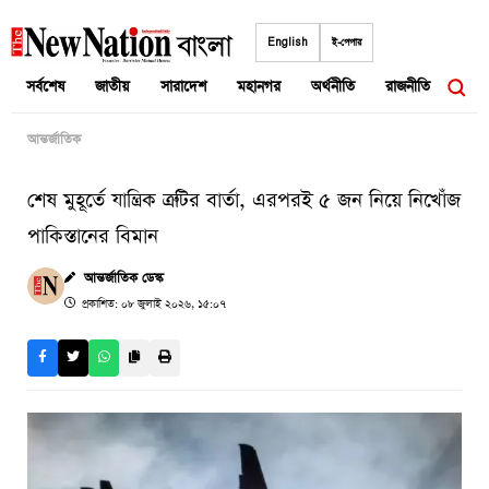
Skip
to
English
ই-পেপার
content
সর্বশেষ
জাতীয়
সারাদেশ
মহানগর
অর্থনীতি
রাজনীতি
আন্তর
আন্তর্জাতিক
শেষ মুহূর্তে যান্ত্রিক ত্রুটির বার্তা, এরপরই ৫ জন নিয়ে নিখোঁজ
পাকিস্তানের বিমান
আন্তর্জাতিক ডেস্ক
প্রকাশিত: ০৮ জুলাই ২০২৬, ১৫:০৭