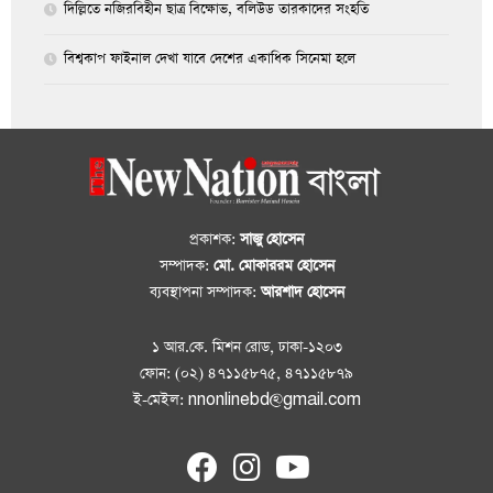
দিল্লিতে নজিরবিহীন ছাত্র বিক্ষোভ, বলিউড তারকাদের সংহতি
বিশ্বকাপ ফাইনাল দেখা যাবে দেশের একাধিক সিনেমা হলে
প্রকাশক:
সাজু হোসেন
সম্পাদক:
মো. মোকাররম হোসেন
ব্যবস্থাপনা সম্পাদক:
আরশাদ হোসেন
১ আর.কে. মিশন রোড, ঢাকা-১২০৩
ফোন: (০২) ৪৭১১৫৮৭৫, ৪৭১১৫৮৭৯
ই-মেইল: nnonlinebd@gmail.com
fab
fab
fab
fa-
fa-
fa-