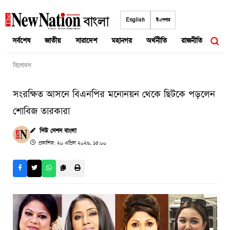
Skip
to
English
ই-পেপার
content
সর্বশেষ
জাতীয়
সারাদেশ
মহানগর
অর্থনীতি
রাজনীতি
আন্তর
বিনোদন
সংরক্ষিত আসনে বিএনপির মনোনয়ন থেকে ছিটকে পড়লেন
শোবিজ তারকারা
নিউ নেশন বাংলা
প্রকাশিত: ২০ এপ্রিল ২০২৬, ১৫:০০