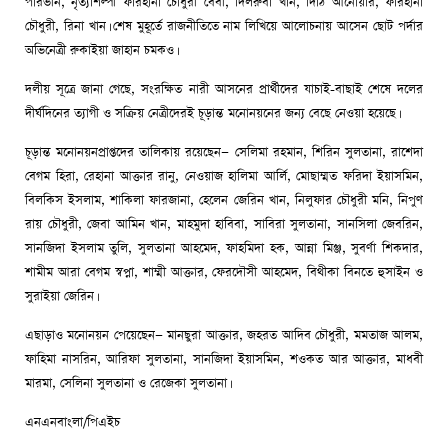
পারভীন, নৃত্যশিল্পী ফারহানা চৌধুরী বেবী, দিলরুবা খান, দিঠি আনোয়ার, ফারহানা
চৌধুরী, রিনা খান। শেষ মুহূর্তে রাজনীতিতে নাম লিখিয়ে আলোচনায় আসেন ছোট পর্দার
অভিনেত্রী রুকাইয়া জাহান চমকও।
দলীয় সূত্রে জানা গেছে, সংরক্ষিত নারী আসনের প্রার্থীদের যাচাই-বাছাই শেষে দলের
দীর্ঘদিনের ত্যাগী ও সক্রিয় নেত্রীদেরই চূড়ান্ত মনোনয়নের জন্য বেছে নেওয়া হয়েছে।
চূড়ান্ত মনোনয়নপ্রাপ্তদের তালিকায় রয়েছেন— সেলিমা রহমান, শিরিন সুলতানা, রাশেদা
বেগম হিরা, রেহানা আক্তার রানু, নেওয়াজ হালিমা আর্লি, মোছাম্মত ফরিদা ইয়াসমিন,
বিলকিস ইসলাম, শাকিলা ফারজানা, হেলেন জেরিন খান, নিলুফার চৌধুরী মনি, নিপুণ
রায় চৌধুরী, জেবা আমিন খান, মাহমুদা হাবিবা, সাবিরা সুলতানা, সানসিলা জেবরিন,
সানজিদা ইসলাম তুলি, সুলতানা আহমেদ, ফাহমিদা হক, আন্না মিঞ্জ, সুবর্ণা শিকদার,
শামীম আরা বেগম স্বপ্না, শাম্মী আক্তার, ফেরদৌসী আহমেদ, বিথীকা বিনতে হুসাইন ও
সুরাইয়া জেরিন।
এছাড়াও মনোনয়ন পেয়েছেন— মানছুরা আক্তার, জহরত আদিব চৌধুরী, মমতাজ আলম,
ফাহিমা নাসরিন, আরিফা সুলতানা, সানজিদা ইয়াসমিন, শওকত আর আক্তার, মাধবী
মারমা, সেলিনা সুলতানা ও রেজেকা সুলতানা।
এনএনবাংলা/পিএইচ