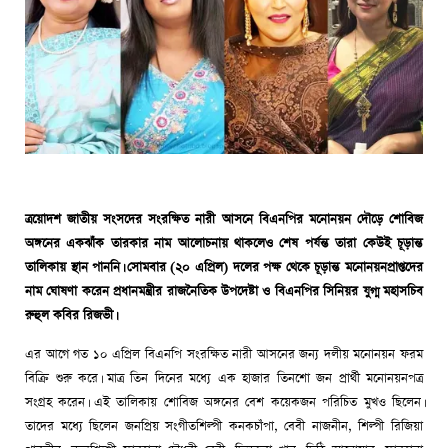
ত্রয়োদশ জাতীয় সংসদের সংরক্ষিত নারী আসনে বিএনপির মনোনয়ন দৌড়ে শোবিজ
অঙ্গনের একঝাঁক তারকার নাম আলোচনায় থাকলেও শেষ পর্যন্ত তারা কেউই চূড়ান্ত
তালিকায় স্থান পাননি। সোমবার (২০ এপ্রিল) দলের পক্ষ থেকে চূড়ান্ত মনোনয়নপ্রাপ্তদের
নাম ঘোষণা করেন প্রধানমন্ত্রীর রাজনৈতিক উপদেষ্টা ও বিএনপির সিনিয়র যুগ্ম মহাসচিব
রুহুল কবির রিজভী।
এর আগে গত ১০ এপ্রিল বিএনপি সংরক্ষিত নারী আসনের জন্য দলীয় মনোনয়ন ফরম
বিক্রি শুরু করে। মাত্র তিন দিনের মধ্যে এক হাজার তিনশো জন প্রার্থী মনোনয়নপত্র
সংগ্রহ করেন। এই তালিকায় শোবিজ অঙ্গনের বেশ কয়েকজন পরিচিত মুখও ছিলেন।
তাদের মধ্যে ছিলেন জনপ্রিয় সংগীতশিল্পী কনকচাঁপা, বেবী নাজনীন, শিল্পী রিজিয়া