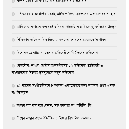
‘গুলশানের চামেলি’ সিনেমায় আইনজীবীর চরিত্রে বাঁধন
নির্যাতনের অভিযোগের মাঝেই ভাইরাল স্নিগ্ধা-নজরুলের একসঙ্গে তোলা ছবি
আতিফ আসলামের কনসার্টে অনিয়ম, ‘ইভেন্ট সাজাই’কে ব্ল্যাকলিস্টের উদ্যোগ
শিক্ষিকার ভাইরাল রিল নিয়ে যা বললেন ‘শ্রাবণের মেঘগুলো’র গায়ক
বিয়ে করতে রাজি না হওয়ার অভিনেত্রীকে নির্যাতনের অভিযোগ
ফেরদৌস, শাওন, আনিস আলমগীরসহ ২৭ অভিনেতা-অভিনেত্রী ও
সাংবাদিকের বিরুদ্ধে ট্রাইব্যুনালে নতুন অভিযোগ
৬২ বছরের সংগীতজীবনে শিল্পকলা একাডেমিতে রুনা লায়লার প্রথম একক
সংগীতানুষ্ঠান
আমার সব গান মুছে ফেলুন, মত বদলাবে না: অরিজিৎ সিং
বিশ্বের নাম্বার ওয়ান ইউটিউবার মিস্টার বিস্ট বিয়ে করলেন