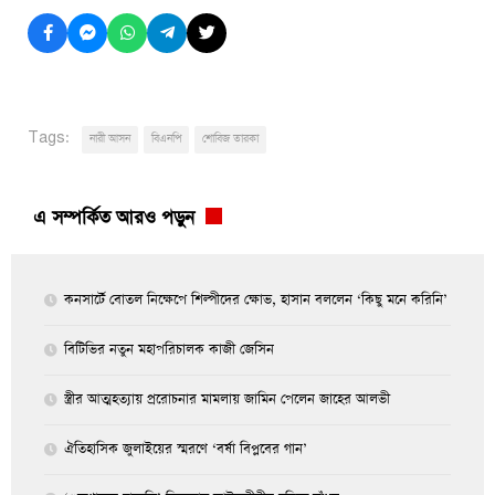
Tags:
নারী আসন
বিএনপি
শোবিজ তারকা
এ সম্পর্কিত আরও পড়ুন
কনসার্টে বোতল নিক্ষেপে শিল্পীদের ক্ষোভ, হাসান বললেন ‘কিছু মনে করিনি’
বিটিভির নতুন মহাপরিচালক কাজী জেসিন
স্ত্রীর আত্মহত্যায় প্ররোচনার মামলায় জামিন পেলেন জাহের আলভী
ঐতিহাসিক জুলাইয়ের স্মরণে ‘বর্ষা বিপ্লবের গান’